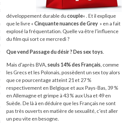
plat. Je ne suis pas une
arfaite.
développement durable du
couple
« . Et il explique
que le livre «
Cinquante nuances de Grey
» en a fait
fle, je le garde pour ce
is, je sens, j’entends, je
explosé la fréquentation. Quelle va être l’influence
je goûte et ceux que je
du film qui sort ce mercredi ?
e ! Marcheuse des villes,
ps, des ruines et des
Que vend Passage du désir ? Des sex toys
.
Mais d’après BVA,
seuls 14% des Français
, comme
les Grecs et les Polonais, possèdent un sex toy alors
e qui Marche
: pousseuse
, cochère ou pas. Mais
que ce pourcentage atteint 21 et 27 %
ux, pas d’interdit. Vélo,
respectivement en Belgique et aux Pays-Bas, 39 %
étro, bateau…
en Allemagne et grimpe à 43 % aux Usa et 49 en
Suède. De là à en déduire que les Français ne sont
e incite à un autre regard
pas très ouverts en matière de sexualité, c’est aller
 autre curiosité. C’est un
un peu vite en besogne.
prit.