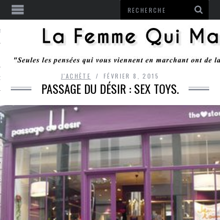
ENTENDU
J'ACHÈTE
FÉVRIER 8, 2015
 OU RESTER
PASSAGE DU DÉSIR : SEX TOYS.
TE
ITS
ITATION
L
LE MONROZIER