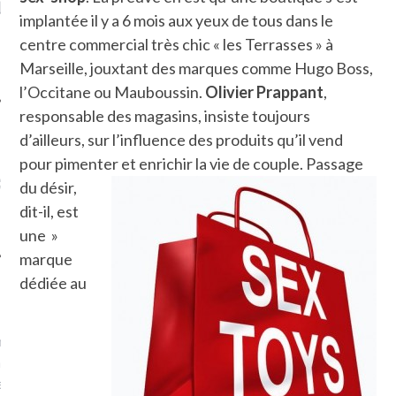
LE DE L’AMBASSADE
CHAMPIGNONS ET AUX
D
implantée il y a 6 mois aux yeux de tous dans le
N À PARIS. POURQUOI
LARDONS DANS LA HALLE
? POUR QUI ?
DE DAX. ET POURQUOI PAS
centre commercial très chic « les Terrasses » à
?
Marseille, jouxtant des marques comme Hugo Boss,
l’Occitane ou Mauboussin.
Olivier Prappant
,
responsable des magasins, insiste toujours
d’ailleurs, sur l’influence des produits qu’il vend
pour pimenter et enrichir la vie de couple.
Passage
UVEZ MES DERNIERS
CLES SUR FACEBOOK
du désir,
dit-il, est
une »
marque
dédiée au
FEMME QUI MARCHE
mps
journaliste à France
’ai toujours aimé marcher.
errain conquis mais en