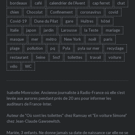
bordeaux
café
calendrier de l'Avent
cap ferret
chat
chien
Chocolat
Confinement
coronavirus
covid
Covid-19
Dune du Pilat
gare
Huîtres
hôtel
Italie
japon
jardin
Larousse
la Teste
mariage
masque
mer
métro
New York
noêl
paris
plage
pollution
pq
Pyla
pyla sur mer
recyclage
restaurant
Seine
Sncf
toilettes
travail
voiture
vélo
WC
Isabelle Monrozier. Ancienne journaliste à Radio-France où elle s'est
levée aux aurores pendant près de 20 ans pour informer les
auditeurs de France-Inter.
Auteur de "Où sont les toilettes" chez Ramsay et "En voiture Simone"
chez Jean-Claude Gawsewitch.
Mariée, 3 enfants. Ne donne jamais sa date de naissance car elle ne se