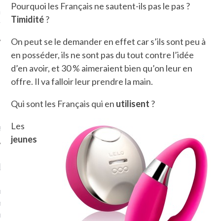
Pourquoi les Français ne sautent-ils pas le pas ?
ue sur
la-femme-qui-
Timidité
?
fr
On peut se le demander en effet car s’ils sont peu à
en posséder, ils ne sont pas du tout contre l’idée
d’en avoir, et 30 % aimeraient bien qu’on leur en
offre. Il va falloir leur prendre la main.
TROUVEZ MOI SUR
TWITTER
Qui sont les Français qui en
utilisent
?
Les
de @Isa_Monrozier
jeunes
LITTLE ARCACHON
, je t'aime, my little bassin
on".
u m'aimes comment ? "