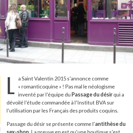
TLE ARCACHON
TO
T
LA PHOTO
L
a Saint Valentin 2015 s’annonce comme
« romanticoquine » ! Pas mal le néologisme
inventé par l’équipe du
Passage du désir
qui a
dévoilé l’étude commandée à l’Institut BVA sur
l’utilisation par les Français des produits coquins.
Passage du désir se présente comme l’
antithèse du
ETS ATTACHÉS À LA
UN GRONDIN FOURRÉ AUX
UN
sex-shop
. La preuve en est qu’une boutique s’est