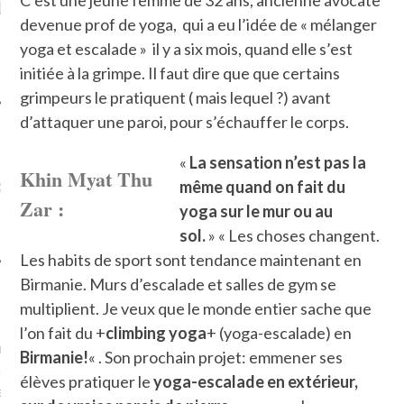
LE DE L’AMBASSADE
CHAMPIGNONS ET AUX
D
N À PARIS. POURQUOI
LARDONS DANS LA HALLE
devenue prof de yoga, qui a eu l’idée de « mélanger
? POUR QUI ?
DE DAX. ET POURQUOI PAS
yoga et escalade » il y a six mois, quand elle s’est
?
initiée à la grimpe. Il faut dire que que certains
grimpeurs le pratiquent ( mais lequel ?) avant
d’attaquer une paroi, pour s’échauffer le corps.
«
La sensation n’est pas la
UVEZ MES DERNIERS
Khin Myat Thu
CLES SUR FACEBOOK
même quand on fait du
Zar :
yoga sur le mur ou au
sol.
» « Les choses changent.
Les habits de sport sont tendance maintenant en
Birmanie. Murs d’escalade et salles de gym se
FEMME QUI MARCHE
multiplient. Je veux que le monde entier sache que
l’on fait du +
climbing yoga
+ (yoga-escalade) en
mps
journaliste à France
Birmanie!
« . Son prochain projet: emmener ses
’ai toujours aimé marcher.
élèves pratiquer le
yoga-escalade en extérieur,
errain conquis mais en