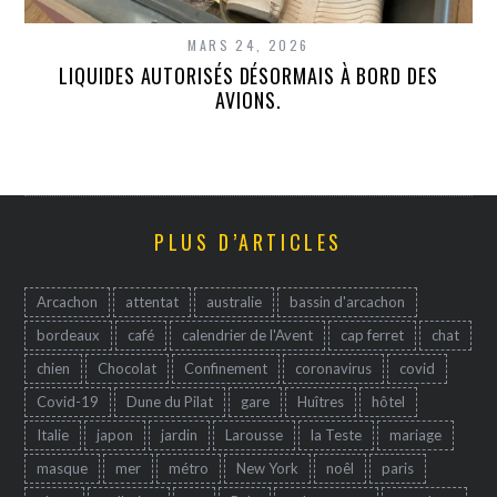
MARS 24, 2026
LIQUIDES AUTORISÉS DÉSORMAIS À BORD DES
AVIONS.
PLUS D’ARTICLES
Arcachon
attentat
australie
bassin d'arcachon
bordeaux
café
calendrier de l'Avent
cap ferret
chat
chien
Chocolat
Confinement
coronavirus
covid
Covid-19
Dune du Pilat
gare
Huîtres
hôtel
Italie
japon
jardin
Larousse
la Teste
mariage
masque
mer
métro
New York
noêl
paris