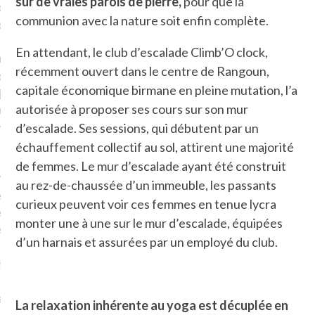
sur de vraies parois de pierre,
pour que la
plat. Je ne suis pas une
communion avec la nature soit enfin complète.
arfaite.
En attendant, le club d’escalade Climb’O clock,
fle, je le garde pour ce
récemment ouvert dans le centre de Rangoun,
is, je sens, j’entends, je
capitale économique birmane en pleine mutation, l’a
je goûte et ceux que je
autorisée à proposer ses cours sur son mur
e ! Marcheuse des villes,
ps, des ruines et des
d’escalade. Ses sessions, qui débutent par un
échauffement collectif au sol, attirent une majorité
de femmes. Le mur d’escalade ayant été construit
e qui Marche
: pousseuse
au rez-de-chaussée d’un immeuble, les passants
, cochère ou pas. Mais
curieux peuvent voir ces femmes en tenue lycra
ux, pas d’interdit. Vélo,
monter une à une sur le mur d’escalade, équipées
étro, bateau…
d’un harnais et assurées par un employé du club.
e incite à un autre regard
 autre curiosité. C’est un
prit.
La relaxation inhérente au yoga est décuplée en