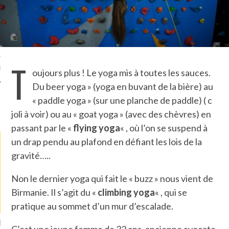
TLE ARCACHON
TO
T
T
oujours plus ! Le yoga mis à toutes les sauces.
Du beer yoga » (yoga en buvant de la bière) au
« paddle yoga » (sur une planche de paddle) ( c
LA PHOTO
joli à voir) ou au « goat yoga » (avec des chèvres) en
passant par le «
flying yoga
« , où l’on se suspend à
un drap pendu au plafond en défiant les lois de la
gravité…..
Non le dernier yoga qui fait le « buzz » nous vient de
Birmanie. Il s’agit du «
climbing yoga
« , qui se
pratique au sommet d’un mur d’escalade.
ETS ATTACHÉS À LA
UN GRONDIN FOURRÉ AUX
UN
C’est une jeune femme de 32 ans, ancienne avocate