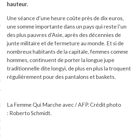
hauteur.
ue sur
la-femme-qui-
fr
Une séance d’une heure coûte près de dix euros,
une somme importante dans un pays qui reste l’un
des plus pauvres d’Asie, après des décennies de
junte militaire et de fermeture au monde. Et si de
nombreux habitants de la capitale, femmes comme
TROUVEZ MOI SUR
hommes, continuent de porter la longue jupe
TWITTER
traditionnelle dite longyi, de plus en plus la troquent
régulièrement pour des pantalons et baskets.
de @Isa_Monrozier
LITTLE ARCACHON
La Femme Qui Marche avec / AFP. Crédit photo
: Roberto Schmidt.
, je t'aime, my little bassin
on".
u m'aimes comment ? "