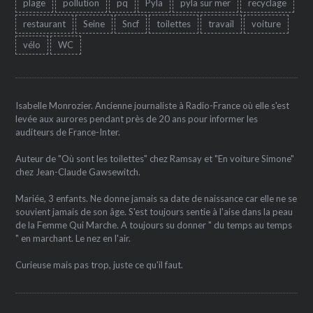
plage
pollution
pq
Pyla
pyla sur mer
recyclage
restaurant
Seine
Sncf
toilettes
travail
voiture
vélo
WC
Isabelle Monrozier. Ancienne journaliste à Radio-France où elle s'est
levée aux aurores pendant près de 20 ans pour informer les
auditeurs de France-Inter.
Auteur de "Où sont les toilettes" chez Ramsay et "En voiture Simone"
chez Jean-Claude Gawsewitch.
Mariée, 3 enfants. Ne donne jamais sa date de naissance car elle ne se
souvient jamais de son âge. S'est toujours sentie à l'aise dans la peau
de la Femme Qui Marche. A toujours su donner " du temps au temps
" en marchant. Le nez en l'air.
Curieuse mais pas trop, juste ce qu'il faut.