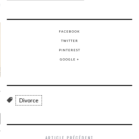
là, je ne parle presque que
FACEBOOK
TWITTER
PINTEREST
GOOGLE +
Divorce
ARTICLE PRÉCÉDENT