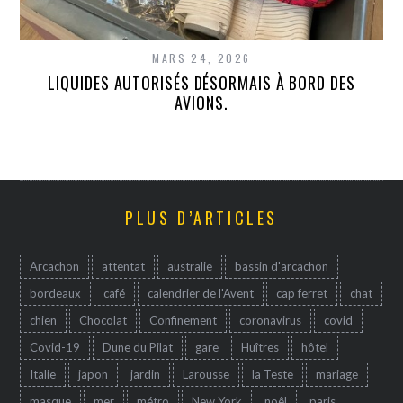
MARS 24, 2026
LIQUIDES AUTORISÉS DÉSORMAIS À BORD DES
AVIONS.
PLUS D’ARTICLES
Arcachon
attentat
australie
bassin d'arcachon
bordeaux
café
calendrier de l'Avent
cap ferret
chat
chien
Chocolat
Confinement
coronavirus
covid
Covid-19
Dune du Pilat
gare
Huîtres
hôtel
Italie
japon
jardin
Larousse
la Teste
mariage
masque
mer
métro
New York
noêl
paris