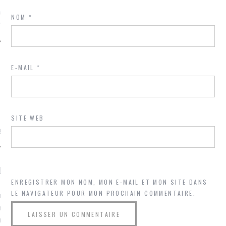
ue sur
la-femme-qui-
NOM
*
fr
E-MAIL
*
TROUVEZ MOI SUR
TWITTER
SITE WEB
de @Isa_Monrozier
LITTLE ARCACHON
ENREGISTRER MON NOM, MON E-MAIL ET MON SITE DANS
LE NAVIGATEUR POUR MON PROCHAIN COMMENTAIRE.
, je t'aime, my little bassin
on".
u m'aimes comment ? "