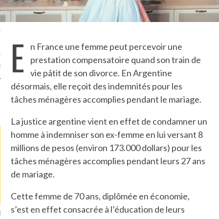
TLE ARCACHON
E
TO
n France une femme peut percevoir une
prestation compensatoire quand son train de
T
vie pâtit de son divorce. En Argentine
désormais, elle reçoit des indemnités pour les
tâches ménagères accomplies pendant le mariage.
LA PHOTO
La justice argentine vient en effet de condamner un
homme à indemniser son ex-femme en lui versant 8
millions de pesos (environ 173.000 dollars) pour les
tâches ménagères accomplies pendant leurs 27 ans
de mariage.
Cette femme de 70 ans, diplômée en économie,
s’est en effet consacrée à l’éducation de leurs
ETS ATTACHÉS À LA
UN GRONDIN FOURRÉ AUX
UN