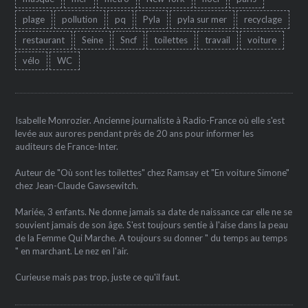
plage
pollution
pq
Pyla
pyla sur mer
recyclage
restaurant
Seine
Sncf
toilettes
travail
voiture
vélo
WC
Isabelle Monrozier. Ancienne journaliste à Radio-France où elle s'est
levée aux aurores pendant près de 20 ans pour informer les
auditeurs de France-Inter.
Auteur de "Où sont les toilettes" chez Ramsay et "En voiture Simone"
chez Jean-Claude Gawsewitch.
Mariée, 3 enfants. Ne donne jamais sa date de naissance car elle ne se
souvient jamais de son âge. S'est toujours sentie à l'aise dans la peau
de la Femme Qui Marche. A toujours su donner " du temps au temps
" en marchant. Le nez en l'air.
Curieuse mais pas trop, juste ce qu'il faut.