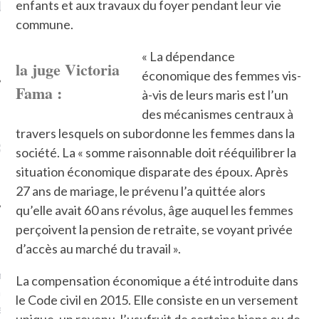
LE DE L’AMBASSADE
CHAMPIGNONS ET AUX
D
enfants et aux travaux du foyer pendant leur vie
N À PARIS. POURQUOI
LARDONS DANS LA HALLE
commune.
? POUR QUI ?
DE DAX. ET POURQUOI PAS
?
« La dépendance
la juge Victoria
économique des femmes vis-
Fama :
à-vis de leurs maris est l’un
des mécanismes centraux à
UVEZ MES DERNIERS
travers lesquels on subordonne les femmes dans la
CLES SUR FACEBOOK
société. La « somme raisonnable doit rééquilibrer la
situation économique disparate des époux. Après
27 ans de mariage, le prévenu l’a quittée alors
qu’elle avait 60 ans révolus, âge auquel les femmes
perçoivent la pension de retraite, se voyant privée
FEMME QUI MARCHE
d’accès au marché du travail ».
mps
journaliste à France
La compensation économique a été introduite dans
’ai toujours aimé marcher.
le Code civil en 2015. Elle consiste en un versement
errain conquis mais en
unique, un revenu, l’usufruit de certains biens ou de