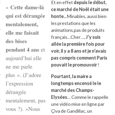
LE DE L’AMBASSADE
CHAMPIGNONS ET AUX
D
Et en effet
depuis le début,
Cette dame-là
«
N À PARIS. POURQUOI
LARDONS DANS LA HALLE
ce marché de Noël était une
? POUR QUI ?
DE DAX. ET POURQUOI PAS
qui est dérangée
honte..
.Minables, aussi bien
?
mentalement,
les prestations que les
animations,pas de produits
elle me faisait
français…Cher…,
J’y suis
des bises
allée la première fois pour
UVEZ MES DERNIERS
pendant 4 ans
et
voir, il y a 8 ans et je n’avais
CLES SUR FACEBOOK
aujourd’hui elle
pas compris comment Paris
pouvait le promouvoir
!
ne me parle
plus ». (J’adore
Pourtant, la maire a
l’expression
longtemps encensé le le
FEMME QUI MARCHE
marché des Champs-
dérangée
Elysées
… Comme le rappelle
mps
journaliste à France
mentalement, pas
une vidéo mise en ligne par
’ai toujours aimé marcher.
vous ?). »Nous
Çiva de Gandillac, un
errain conquis mais en