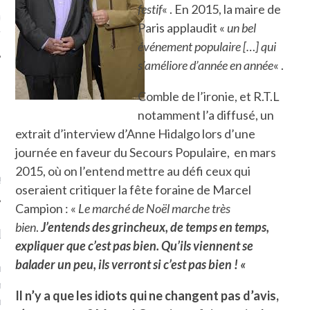
festif
« . En 2015, la maire de
ue sur
la-femme-qui-
Paris applaudit «
un bel
fr
événement populaire […] qui
s’améliore d’année en année
« .
Comble de l’ironie, et R.T.L
notamment l’a diffusé, un
TROUVEZ MOI SUR
extrait d’interview d’Anne Hidalgo lors d’une
TWITTER
journée en faveur du Secours Populaire, en mars
2015, où on l’entend mettre au défi ceux qui
de @Isa_Monrozier
oseraient critiquer la fête foraine de Marcel
Campion : «
Le marché de Noël marche très
bien
.
J’entends des grincheux, de temps en temps,
LITTLE ARCACHON
expliquer que c’est pas bien. Qu’ils viennent se
balader un peu, ils verront si c’est pas bien ! «
, je t'aime, my little bassin
on".
Il n’y a que les idiots qui ne changent pas d’avis,
u m'aimes comment ? "