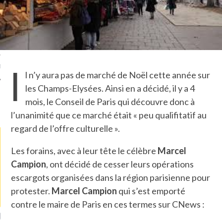
TLE ARCACHON
TO
I
T
l n’y aura pas de marché de Noël cette année sur
les Champs-Elysées. Ainsi en a décidé, il y a 4
mois, le Conseil de Paris qui découvre donc à
LA PHOTO
l’unanimité que ce marché était « peu qualifitatif au
regard de l’offre culturelle ».
Les forains, avec à leur tête le célèbre
Marcel
Campion
, ont décidé de cesser leurs opérations
escargots organisées dans la région parisienne pour
protester.
Marcel Campion
qui s’est emporté
contre le maire de Paris en ces termes sur CNews :
ETS ATTACHÉS À LA
UN GRONDIN FOURRÉ AUX
UN