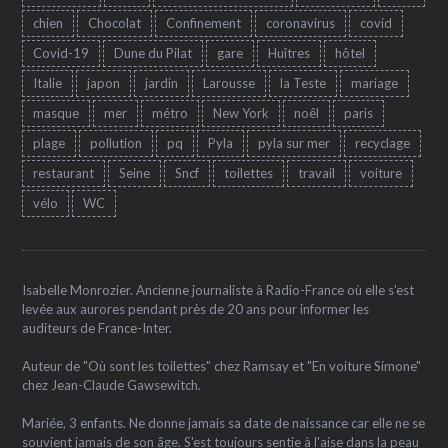
chien
Chocolat
Confinement
coronavirus
covid
Covid-19
Dune du Pilat
gare
Huîtres
hôtel
Italie
japon
jardin
Larousse
la Teste
mariage
masque
mer
métro
New York
noêl
paris
plage
pollution
pq
Pyla
pyla sur mer
recyclage
restaurant
Seine
Sncf
toilettes
travail
voiture
vélo
WC
Isabelle Monrozier. Ancienne journaliste à Radio-France où elle s'est
levée aux aurores pendant près de 20 ans pour informer les
auditeurs de France-Inter.
Auteur de "Où sont les toilettes" chez Ramsay et "En voiture Simone"
chez Jean-Claude Gawsewitch.
Mariée, 3 enfants. Ne donne jamais sa date de naissance car elle ne se
souvient jamais de son âge. S'est toujours sentie à l'aise dans la peau