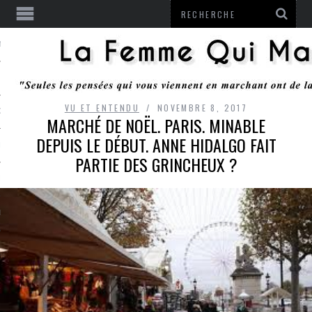
ENTENDU
VU ET ENTENDU
NOVEMBRE 8, 2017
 OU RESTER
MARCHÉ DE NOËL. PARIS. MINABLE
DEPUIS LE DÉBUT. ANNE HIDALGO FAIT
TE
PARTIE DES GRINCHEUX ?
ITS
ITATION
L
LE MONROZIER