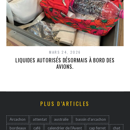
MARS 24, 2026
LIQUIDES AUTORISÉS DÉSORMAIS À BORD DES
AVIONS.
PLUS D’ARTICLES
Arcachon
attentat
australie
bassin d'arcachon
bordeaux
café
calendrier de l'Avent
cap ferret
chat