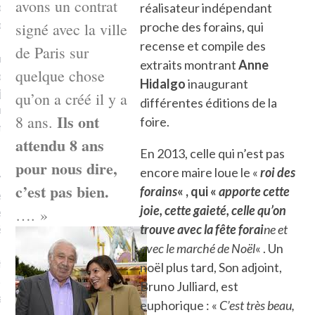
avons un contrat
plat. Je ne suis pas une
réalisateur indépendant
arfaite.
signé avec la ville
proche des forains, qui
recense et compile des
de Paris sur
fle, je le garde pour ce
extraits montrant
Anne
quelque chose
is, je sens, j’entends, je
Hidalgo
inaugurant
je goûte et ceux que je
qu’on a créé il y a
différentes éditions de la
e ! Marcheuse des villes,
Ils ont
8 ans.
foire.
ps, des ruines et des
attendu 8 ans
En 2013, celle qui n’est pas
pour nous dire,
encore maire loue le «
roi des
e qui Marche
: pousseuse
c’est pas bien.
forains
« , qui «
apporte cette
, cochère ou pas. Mais
joie, cette gaieté, celle qu’on
…. »
ux, pas d’interdit. Vélo,
trouve avec la fête forai
ne et
étro, bateau…
avec le marché de Noël
« . Un
e incite à un autre regard
noël plus tard, Son adjoint,
 autre curiosité. C’est un
Bruno Julliard, est
prit.
euphorique : «
C’est très beau,