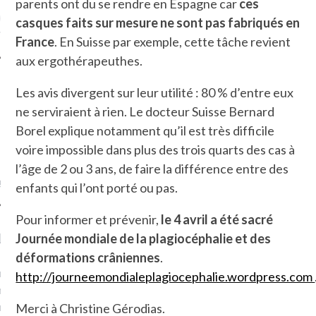
parents ont du se rendre en Espagne car
ces
ue sur
la-femme-qui-
casques faits sur mesure ne sont pas fabriqués en
fr
France
. En Suisse par exemple, cette tâche revient
aux ergothérapeuthes.
Les avis divergent sur leur utilité : 80 % d’entre eux
ne serviraient à rien. Le docteur Suisse Bernard
Borel explique notamment qu’il est très difficile
TROUVEZ MOI SUR
TWITTER
voire impossible dans plus des trois quarts des cas à
l’âge de 2 ou 3 ans, de faire la différence entre des
de @Isa_Monrozier
enfants qui l’ont porté ou pas.
Pour informer et prévenir,
le 4 avril a été sacré
LITTLE ARCACHON
Journée mondiale de la plagiocéphalie et des
déformations crâniennes
.
, je t'aime, my little bassin
http://journeemondialeplagiocephalie.wordpress.com
on".
u m'aimes comment ? "
Merci à Christine Gérodias.