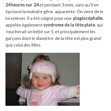
LE DE L’AMBASSADE
CHAMPIGNONS ET AUX
D
24 heures sur 24
et pendant 3 mois, sans qu’il en
N À PARIS. POURQUOI
LARDONS DANS LA HALLE
éprouve la moindre gêne apparente. On vient de le
? POUR QUI ?
DE DAX. ET POURQUOI PAS
?
lui enlever. Il a été soigné pour une
plagiocéphalie
,
appelée également
syndrome de la tête plate
, qui
toucherait un bébé sur 5, et principalement les
garçons dont le diamètre de la tête est plus grand
que celui des filles.
UVEZ MES DERNIERS
CLES SUR FACEBOOK
FEMME QUI MARCHE
mps
journaliste à France
’ai toujours aimé marcher.
errain conquis mais en