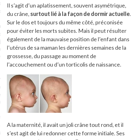
plat. Je ne suis pas une
Il s’agit d’un aplatissement, souvent asymétrique,
arfaite.
du crâne,
surtout lié à la façon de dormir actuelle
.
Sur le dos et toujours du même côté, préconisée
fle, je le garde pour ce
pour éviter les morts subites. Mais il peut résulter
is, je sens, j’entends, je
également de la mauvaise position de l’enfant dans
je goûte et ceux que je
l’utérus de sa maman les dernières semaines de la
e ! Marcheuse des villes,
grossesse, du passage au moment de
ps, des ruines et des
l’accouchement ou d’un torticolis de naissance.
e qui Marche
: pousseuse
, cochère ou pas. Mais
ux, pas d’interdit. Vélo,
étro, bateau…
e incite à un autre regard
A la maternité, il avait un joli crâne tout rond, et il
 autre curiosité. C’est un
prit.
s’est agit de lui redonner cette forme initiale. Ses