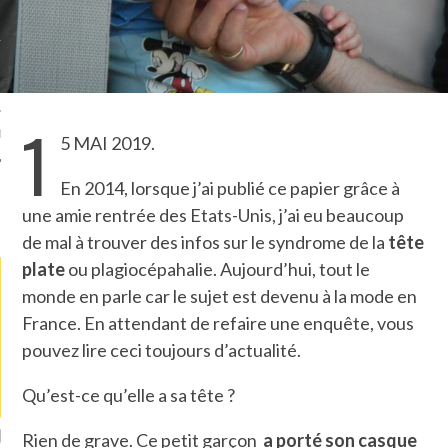
TLE ARCACHON
TO
1
T
5 MAI 2019.
En 2014, lorsque j’ai publié ce papier grâce à
une amie rentrée des Etats-Unis, j’ai eu beaucoup
LA PHOTO
de mal à trouver des infos sur le syndrome de la
tête
plate
ou plagiocépahalie. Aujourd’hui, tout le
monde en parle car le sujet est devenu à la mode en
France. En attendant de refaire une enquête, vous
pouvez lire ceci toujours d’actualité.
Qu’est-ce qu’elle a sa tête ?
ETS ATTACHÉS À LA
UN GRONDIN FOURRÉ AUX
UN
Rien de grave. Ce petit garçon
a porté son casque