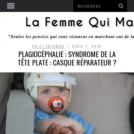
ENTENDU
VU ET ENTENDU
AVRIL 7, 2014
 OU RESTER
PLAGIOCÉPHALIE : SYNDROME DE LA
TÊTE PLATE : CASQUE RÉPARATEUR ?
TE
ITS
ITATION
L
LE MONROZIER