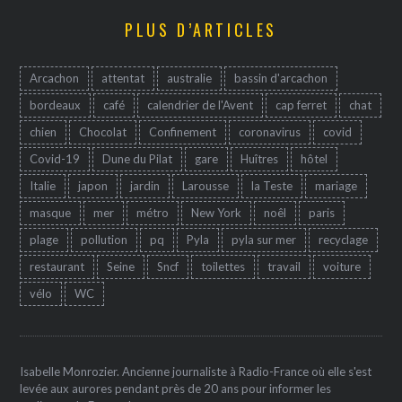
PLUS D’ARTICLES
Arcachon
attentat
australie
bassin d'arcachon
bordeaux
café
calendrier de l'Avent
cap ferret
chat
chien
Chocolat
Confinement
coronavirus
covid
Covid-19
Dune du Pilat
gare
Huîtres
hôtel
Italie
japon
jardin
Larousse
la Teste
mariage
masque
mer
métro
New York
noêl
paris
plage
pollution
pq
Pyla
pyla sur mer
recyclage
restaurant
Seine
Sncf
toilettes
travail
voiture
vélo
WC
Isabelle Monrozier. Ancienne journaliste à Radio-France où elle s'est
levée aux aurores pendant près de 20 ans pour informer les