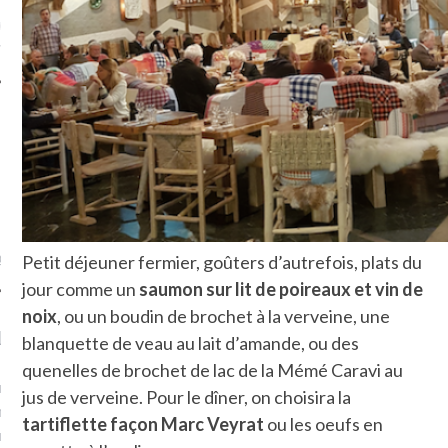
ue sur
la-femme-qui-
fr
TROUVEZ MOI SUR
TWITTER
de @Isa_Monrozier
Petit déjeuner fermier, goûters d’autrefois, plats du
jour comme un
saumon sur lit de poireaux et vin de
noix
, ou un boudin de brochet à la verveine, une
LITTLE ARCACHON
blanquette de veau au lait d’amande, ou des
quenelles de brochet de lac de la Mémé Caravi au
, je t'aime, my little bassin
jus de verveine. Pour le dîner, on choisira la
on".
tartiflette façon Marc Veyrat
ou les oeufs en
u m'aimes comment ? "