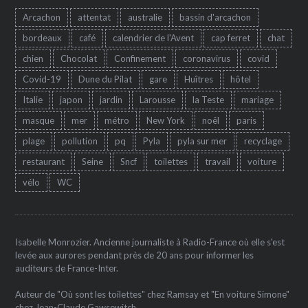
Arcachon
attentat
australie
bassin d'arcachon
bordeaux
café
calendrier de l'Avent
cap ferret
chat
chien
Chocolat
Confinement
coronavirus
covid
Covid-19
Dune du Pilat
gare
Huîtres
hôtel
Italie
japon
jardin
Larousse
la Teste
mariage
masque
mer
métro
New York
noêl
paris
plage
pollution
pq
Pyla
pyla sur mer
recyclage
restaurant
Seine
Sncf
toilettes
travail
voiture
vélo
WC
Isabelle Monrozier. Ancienne journaliste à Radio-France où elle s'est
levée aux aurores pendant près de 20 ans pour informer les
auditeurs de France-Inter.
Auteur de "Où sont les toilettes" chez Ramsay et "En voiture Simone"
chez Jean-Claude Gawsewitch.