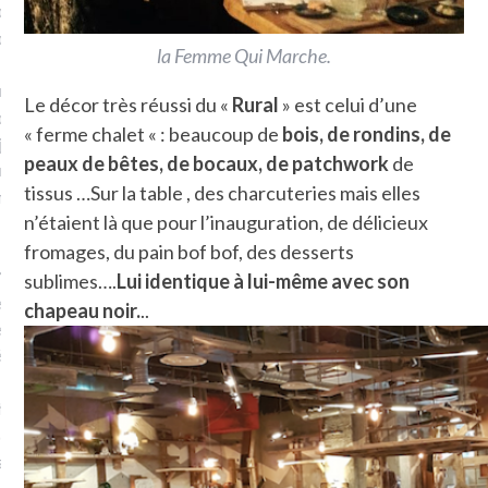
plat. Je ne suis pas une
arfaite.
la Femme Qui Marche.
fle, je le garde pour ce
Le décor très réussi du «
Rural
» est celui d’une
is, je sens, j’entends, je
« ferme chalet « : beaucoup de
bois, de rondins, de
je goûte et ceux que je
peaux de bêtes, de bocaux, de
patchwork
de
e ! Marcheuse des villes,
tissus …Sur la table , des charcuteries mais elles
ps, des ruines et des
n’étaient là que pour l’inauguration, de délicieux
fromages, du pain bof bof, des desserts
e qui Marche
: pousseuse
sublimes….
Lui identique à lui-même avec son
, cochère ou pas. Mais
chapeau noir.
..
ux, pas d’interdit. Vélo,
étro, bateau…
e incite à un autre regard
 autre curiosité. C’est un
prit.