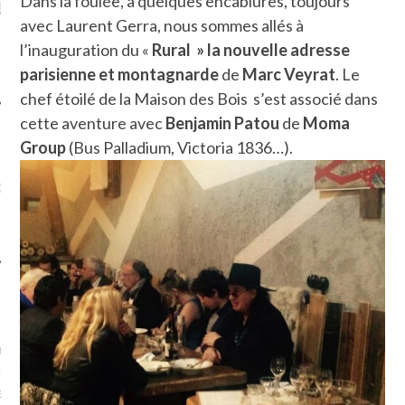
Dans la foulée, à quelques encablures, toujours
LE DE L’AMBASSADE
CHAMPIGNONS ET AUX
D
N À PARIS. POURQUOI
LARDONS DANS LA HALLE
avec Laurent Gerra, nous sommes allés à
? POUR QUI ?
DE DAX. ET POURQUOI PAS
l’inauguration du «
Rural » la nouvelle adresse
?
parisienne et montagnarde
de
Marc Veyrat
. Le
chef étoilé de la Maison des Bois s’est associé dans
cette aventure avec
Benjamin Patou
de
Moma
Group
(Bus Palladium, Victoria 1836…).
UVEZ MES DERNIERS
CLES SUR FACEBOOK
FEMME QUI MARCHE
mps
journaliste à France
’ai toujours aimé marcher.
errain conquis mais en