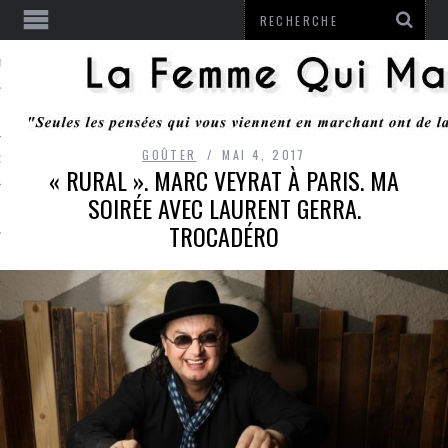
ENTENDU
GOÛTER
MAI 4, 2017
 OU RESTER
« RURAL ». MARC VEYRAT À PARIS. MA
SOIRÉE AVEC LAURENT GERRA.
TE
TROCADÉRO
ITS
ITATION
L
LE MONROZIER