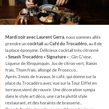
TLE ARCACHON
TO
T
Mardi soir avec Laurent Gerra
, nous sommes allés
prendre un
cocktail
au
Café du Trocadéro,
au 8 de
la place éponyme. Délicieux cocktail très citronné
LA PHOTO
«
Smash Trocadéro « Signature
» : Gin G’vine,
Liqueur de Rinquinquin, Jus de citron vert, Raisin
frais, Thym frais, allongé de Prosecco..
Après 3 mois de travaux, le café, qui donne sur la
place du Trocadéro avec vue sur la Tour Eiffel en
terrasse,vient de rouvrir. Une décoration sympa
dans le style art déco, une carte plutôt style
restaurant, et des horaires de brasserie..
ETS ATTACHÉS À LA
UN GRONDIN FOURRÉ AUX
UN