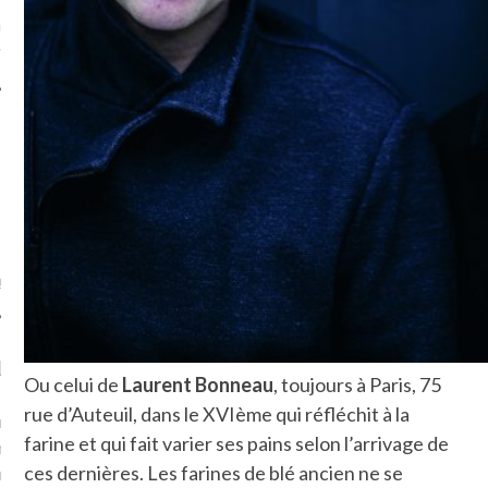
ue sur
la-femme-qui-
fr
TROUVEZ MOI SUR
TWITTER
de @Isa_Monrozier
Ou celui de
Laurent Bonneau
, toujours à Paris, 75
LITTLE ARCACHON
rue d’Auteuil, dans le XVIème qui réfléchit à la
farine et qui fait varier ses pains selon l’arrivage de
, je t'aime, my little bassin
on".
ces dernières. Les farines de blé ancien ne se