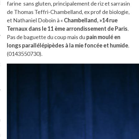
MPIGNONS ET AUX
DE LA VIERGE À BIARRITZ.
farine sans gluten, principalement de riz et sarrasin
ONS DANS LA HALLE
D’
de Thomas Teffri-Chambelland, ex prof de biologie,
X. ET POURQUOI PAS
et Nathaniel Doboin à «
Chambelland, »14 rue
?
Ternaux dans le 11 ème arrondissement de Paris
.
Pas de baguette du coup mais du
pain moulé en
longs
parallélépipèdes à la mie foncée et humide
.
(0143550730).
UVEZ MES DERNIERS
CLES SUR FACEBOOK
FEMME QUI MARCHE
mps
journaliste à France
’ai toujours aimé marcher.