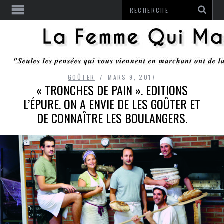
ENTENDU
GOÛTER
MARS 9, 2017
 OU RESTER
« TRONCHES DE PAIN ». EDITIONS
L’ÉPURE. ON A ENVIE DE LES GOÛTER ET
TE
DE CONNAÎTRE LES BOULANGERS.
ITS
ITATION
L
LE MONROZIER