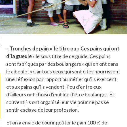
TLE ARCACHON
TO
T
« Tronches de pain » le titre ou « Ces pains qui ont
d’la gueule
» le sous titre de ce guide. Ces pains
LA PHOTO
sont fabriqués par des boulangers « qui en ont dans
le ciboulot » Car tous ceux qui sont cités nourrissent
une réflexion par rapport au métier qu’ils exercent
et aux pains qu’ils vendent. Peu d’entre eux
d’ailleurs ont choisi d’emblée d’être boulanger. Et
souvent, ils ont organisé leur vie pour ne pas se
sentir esclave de leur profession.
Et on a envie de courir goûter le pain 100 % de
RONDIN FOURRÉ AUX
UNE MOUETTE SUR LA TÊTE
B