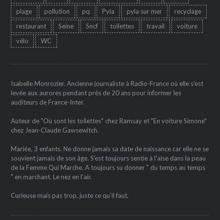
plage
pollution
pq
Pyla
pyla sur mer
recyclage
restaurant
Seine
Sncf
toilettes
travail
voiture
vélo
WC
Isabelle Monrozier. Ancienne journaliste à Radio-France où elle s'est
levée aux aurores pendant près de 20 ans pour informer les
auditeurs de France-Inter.
Auteur de "Où sont les toilettes" chez Ramsay et "En voiture Simone"
chez Jean-Claude Gawsewitch.
Mariée, 3 enfants. Ne donne jamais sa date de naissance car elle ne se
souvient jamais de son âge. S'est toujours sentie à l'aise dans la peau
de la Femme Qui Marche. A toujours su donner " du temps au temps
" en marchant. Le nez en l'air.
Curieuse mais pas trop, juste ce qu'il faut.