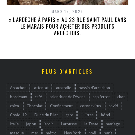
MARS 15, 2026
« L’ARDÈCHE À PARIS » AU 23 RUE SAINT PAUL DANS
LE MARAIS POUR ACHETER DES PRODUITS
ARDÉCHOIS.
PLUS D’ARTICLES
Arcachon
attentat
australie
bassin d'arcachon
bordeaux
café
calendrier de l'Avent
cap ferret
chat
chien
Chocolat
Confinement
coronavirus
covid
Covid-19
Dune du Pilat
gare
Huîtres
hôtel
Italie
japon
jardin
Larousse
la Teste
mariage
masque
mer
métro
New York
noêl
paris