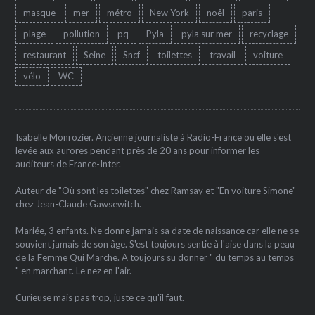
masque
mer
métro
New York
noêl
paris
plage
pollution
pq
Pyla
pyla sur mer
recyclage
restaurant
Seine
Sncf
toilettes
travail
voiture
vélo
WC
Isabelle Monrozier. Ancienne journaliste à Radio-France où elle s'est
levée aux aurores pendant près de 20 ans pour informer les
auditeurs de France-Inter.
Auteur de "Où sont les toilettes" chez Ramsay et "En voiture Simone"
chez Jean-Claude Gawsewitch.
Mariée, 3 enfants. Ne donne jamais sa date de naissance car elle ne se
souvient jamais de son âge. S'est toujours sentie à l'aise dans la peau
de la Femme Qui Marche. A toujours su donner " du temps au temps
" en marchant. Le nez en l'air.
Curieuse mais pas trop, juste ce qu'il faut.