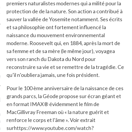
premiers naturalistes modernes qui a milité pour la
ue sur
la-femme-qui-
protection de de la nature. Son action a contribué à
fr
sauver la vallée de Yosemite notamment. Ses écrits
et sa philosophie ont fortement influencé la
naissance du mouvement environnemental
moderne. Roosevelt qui, en 1884, après la mort de
sa femme et de sa mère (le même jour), voyagea
TROUVEZ MOI SUR
vers son ranch du Dakota du Nord pour
TWITTER
reconstruire sa vie et se remettre de la tragédie. Ce
qu’il n’oubliera jamais, une fois président.
de @Isa_Monrozier
Pour le 100 ème anniversaire de la naissance de ces
grands parcs, la Géode propose sur écran géant et
LITTLE ARCACHON
en format IMAX® évidemment le film de
MacGillivray Freeman où « la nature guérit et
, je t'aime, my little bassin
renforce le corps et l’âme ». Voir extrait
on".
surhttps://www.youtube.com/watch?
u m'aimes comment ? "