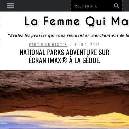
ENTENDU
PARTIR OU RESTER
JUIN 1, 2017
 OU RESTER
NATIONAL PARKS ADVENTURE SUR
ÉCRAN IMAX® À LA GÉODE.
TE
ITS
ITATION
L
LE MONROZIER