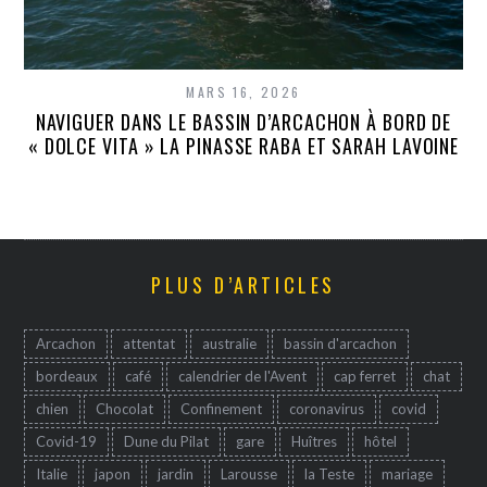
MARS 16, 2026
NAVIGUER DANS LE BASSIN D’ARCACHON À BORD DE
« DOLCE VITA » LA PINASSE RABA ET SARAH LAVOINE
PLUS D’ARTICLES
Arcachon
attentat
australie
bassin d'arcachon
bordeaux
café
calendrier de l'Avent
cap ferret
chat
chien
Chocolat
Confinement
coronavirus
covid
Covid-19
Dune du Pilat
gare
Huîtres
hôtel
Italie
japon
jardin
Larousse
la Teste
mariage