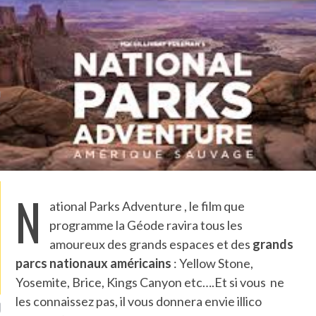
TLE ARCACHON
TO
T
LA PHOTO
N
ational Parks Adventure , le film que
programme la Géode ravira tous les
amoureux des grands espaces et des
grands
parcs
nationaux américains
: Yellow Stone,
Yosemite, Brice, Kings Canyon etc….Et si vous ne
les connaissez pas, il vous donnera envie illico
ETS ATTACHÉS À LA
UN GRONDIN FOURRÉ AUX
UN