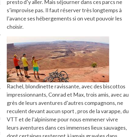
presto d’y aller. Mais séjourner dans ces parcs ne
LE DE L’AMBASSADE
CHAMPIGNONS ET AUX
D
N À PARIS. POURQUOI
LARDONS DANS LA HALLE
s’improvise pas. Il faut réserver très longtemps à
? POUR QUI ?
DE DAX. ET POURQUOI PAS
l’avance ses hébergements si on veut pouvoir les
?
choisir.
UVEZ MES DERNIERS
CLES SUR FACEBOOK
Rachel, blondinette ravissante, avec des biscottos
impressionnants, Conrad et Max, trois amis, avec au
FEMME QUI MARCHE
grès de leurs aventures d’autres compagnons, ne
reculent devant aucun sport , pros de la varappe, du
mps
journaliste à France
VTT et de l’alpinisme pour nous emmener vivre
’ai toujours aimé marcher.
leurs aventures dans ces immenses lieux sauvages,
errain conquis mais en
dont certaines resteront à jamais gravées dans