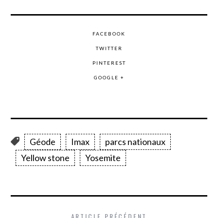
FACEBOOK
TWITTER
PINTEREST
GOOGLE +
Géode
Imax
parcs nationaux
Yellow stone
Yosemite
ARTICLE PRÉCÉDENT