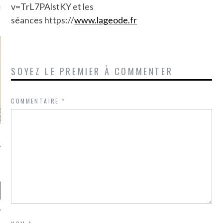
là, je ne parle presque que
v=TrL7PAlstKY et les
séances https://
www.lageode.fr
SOYEZ LE PREMIER À COMMENTER
COMMENTAIRE
*