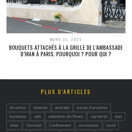
MARS 23, 2025
BOUQUETS ATTACHÉS À LA GRILLE DE L’AMBASSADE
D’IRAN À PARIS. POURQUOI ? POUR QUI ?
PLUS D’ARTICLES
Arcachon
attentat
australie
bassin d'arcachon
bordeaux
café
calendrier de l'Avent
cap ferret
chat
chien
Chocolat
Confinement
coronavirus
covid