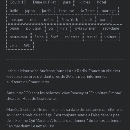
Covid-19
Dune du Pilat
gare
Huîtres
hôtel
Italie
japon
jardin
Larousse
la Teste
mariage
masque
mer
métro
New York
noêl
paris
plage
pollution
pq
Pyla
pyla sur mer
recyclage
restaurant
Seine
Sncf
toilettes
travail
voiture
vélo
WC
Isabelle Monrozier. Ancienne journaliste à Radio-France où elle s'est
levée aux aurores pendant près de 20 ans pour informer les
auditeurs de France-Inter.
Auteur de "Où sont les toilettes" chez Ramsay et "En voiture Simone"
chez Jean-Claude Gawsewitch.
Mariée, 3 enfants. Ne donne jamais sa date de naissance car elle ne se
souvient jamais de son âge. S'est toujours sentie à l'aise dans la peau
de la Femme Qui Marche. A toujours su donner " du temps au temps
" en marchant. Le nez en l'air.