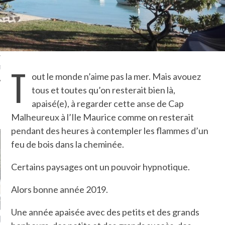
TLE ARCACHON
TO
T
T
out le monde n’aime pas la mer. Mais avouez
tous et toutes qu’on resterait bien là,
apaisé(e), à regarder cette anse de Cap
LA PHOTO
Malheureux à l’Ile Maurice comme on resterait
pendant des heures à contempler les flammes d’un
feu de bois dans la cheminée.
Certains paysages ont un pouvoir hypnotique.
Alors bonne année 2019.
Une année apaisée avec des petits et des grands
ETS ATTACHÉS À LA
UN GRONDIN FOURRÉ AUX
UN