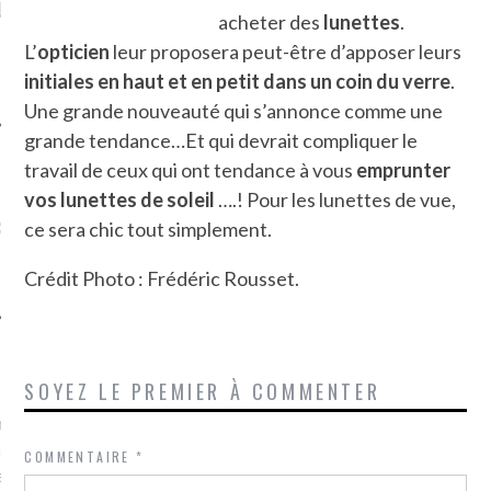
LE DE L’AMBASSADE
CHAMPIGNONS ET AUX
D
acheter des
lunettes
.
N À PARIS. POURQUOI
LARDONS DANS LA HALLE
? POUR QUI ?
DE DAX. ET POURQUOI PAS
L’
opticien
leur proposera peut-être d’apposer leurs
?
initiales en haut et en petit dans un coin du verre
.
Une grande nouveauté qui s’annonce comme une
grande tendance…Et qui devrait compliquer le
travail de ceux qui ont tendance à vous
emprunter
vos lunettes de
soleil
….! Pour les lunettes de vue,
UVEZ MES DERNIERS
CLES SUR FACEBOOK
ce sera chic tout simplement.
Crédit Photo : Frédéric Rousset.
FEMME QUI MARCHE
SOYEZ LE PREMIER À COMMENTER
mps
journaliste à France
’ai toujours aimé marcher.
COMMENTAIRE
*
errain conquis mais en