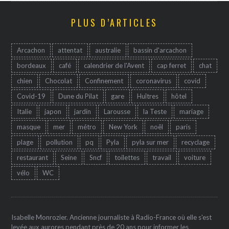
PLUS D’ARTICLES
Arcachon
attentat
australie
bassin d'arcachon
bordeaux
café
calendrier de l'Avent
cap ferret
chat
chien
Chocolat
Confinement
coronavirus
covid
Covid-19
Dune du Pilat
gare
Huîtres
hôtel
Italie
japon
jardin
Larousse
la Teste
mariage
masque
mer
métro
New York
noêl
paris
plage
pollution
pq
Pyla
pyla sur mer
recyclage
restaurant
Seine
Sncf
toilettes
travail
voiture
vélo
WC
Isabelle Monrozier. Ancienne journaliste à Radio-France où elle s'est
levée aux aurores pendant près de 20 ans pour informer les