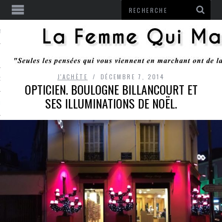
ENTENDU
J'ACHÈTE
DÉCEMBRE 7, 2014
 OU RESTER
OPTICIEN. BOULOGNE BILLANCOURT ET
SES ILLUMINATIONS DE NOËL.
TE
ITS
ITATION
L
LE MONROZIER