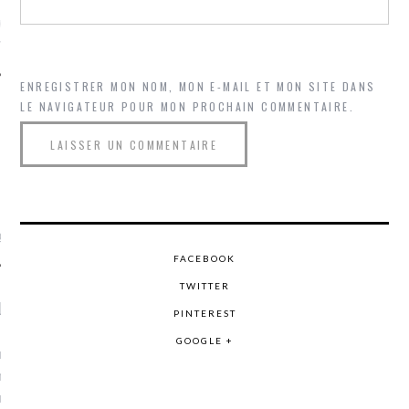
ue sur
la-femme-qui-
fr
ENREGISTRER MON NOM, MON E-MAIL ET MON SITE DANS
LE NAVIGATEUR POUR MON PROCHAIN COMMENTAIRE.
TROUVEZ MOI SUR
TWITTER
de @Isa_Monrozier
FACEBOOK
TWITTER
LITTLE ARCACHON
PINTEREST
GOOGLE +
, je t'aime, my little bassin
on".
u m'aimes comment ? "