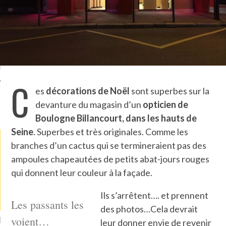
TLE ARCACHON
TO
T
C
es
décorations de Noël
sont superbes sur la
devanture du magasin d’un
opticien de
LA PHOTO
Boulogne Billancourt, dans les hauts de
Seine
. Superbes et très originales. Comme les
branches d’un cactus qui se termineraient pas des
ampoules chapeautées de petits abat-jours rouges
qui donnent leur couleur à la façade.
Ils s’arrêtent…. et prennent
Les passants les
des photos…Cela devrait
ETS ATTACHÉS À LA
voient…
UN GRONDIN FOURRÉ AUX
UN
leur donner envie de revenir