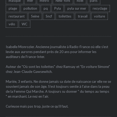
masque
mer
métro
New York
noêl
paris
plage
pollution
pq
Pyla
pyla sur mer
recyclage
restaurant
Seine
Sncf
toilettes
travail
voiture
vélo
WC
Isabelle Monrozier. Ancienne journaliste à Radio-France où elle s'est
levée aux aurores pendant près de 20 ans pour informer les
auditeurs de France-Inter.
Auteur de "Où sont les toilettes" chez Ramsay et "En voiture Simone"
chez Jean-Claude Gawsewitch.
Mariée, 3 enfants. Ne donne jamais sa date de naissance car elle ne se
souvient jamais de son âge. S'est toujours sentie à l'aise dans la peau
de la Femme Qui Marche. A toujours su donner " du temps au temps
" en marchant. Le nez en l'air.
Curieuse mais pas trop, juste ce qu'il faut.