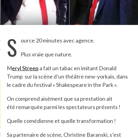
TLE ARCACHON
TO
S
ource 20 minutes avec agence.
T
Plus vraie que nature.
LA PHOTO
M
eryl Streep
a fait un tabac en imitant Donald
Trump sur la scène d’un théâtre new-yorkais, dans
le cadre du festival « Shakespeare in the Park ».
On comprend aisément que sa prestation ait
été remarquée parmi les spectateurs présents !
Quelle comédienne et quelle transformation !
ETS ATTACHÉS À LA
UN GRONDIN FOURRÉ AUX
UN
Sa partenaire de scène, Christine Baranski, s’est