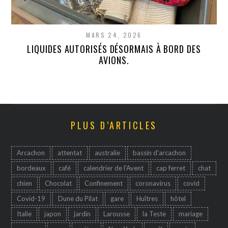
MARS 24, 2026
LIQUIDES AUTORISÉS DÉSORMAIS À BORD DES
AVIONS.
PLUS D’ARTICLES
Arcachon
attentat
australie
bassin d'arcachon
bordeaux
café
calendrier de l'Avent
cap ferret
chat
chien
Chocolat
Confinement
coronavirus
covid
Covid-19
Dune du Pilat
gare
Huîtres
hôtel
Italie
japon
jardin
Larousse
la Teste
mariage