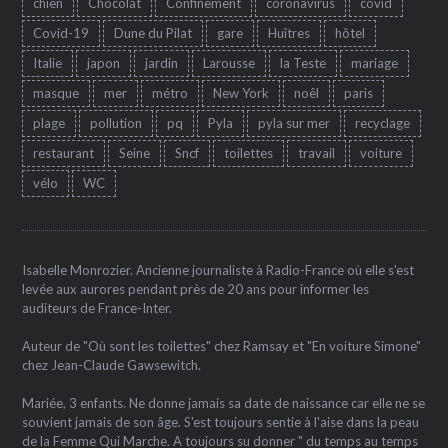
chien
Chocolat
Confinement
coronavirus
covid
Covid-19
Dune du Pilat
gare
Huîtres
hôtel
Italie
japon
jardin
Larousse
la Teste
mariage
masque
mer
métro
New York
noêl
paris
plage
pollution
pq
Pyla
pyla sur mer
recyclage
restaurant
Seine
Sncf
toilettes
travail
voiture
vélo
WC
Isabelle Monrozier. Ancienne journaliste à Radio-France où elle s'est
levée aux aurores pendant près de 20 ans pour informer les
auditeurs de France-Inter.
Auteur de "Où sont les toilettes" chez Ramsay et "En voiture Simone"
chez Jean-Claude Gawsewitch.
Mariée, 3 enfants. Ne donne jamais sa date de naissance car elle ne se
souvient jamais de son âge. S'est toujours sentie à l'aise dans la peau
de la Femme Qui Marche. A toujours su donner " du temps au temps