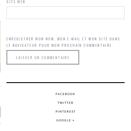
SITE WEB
là, je ne parle presque que
ENREGISTRER MON NOM, MON E-MAIL ET MON SITE DANS
LE NAVIGATEUR POUR MON PROCHAIN COMMENTAIRE.
FACEBOOK
TWITTER
PINTEREST
GOOGLE +