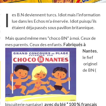
l
TLE ARCACHON
es B.N deviennent turcs. Idiot mais l’information
lue dans les Echos m’a énervée. Idiot puisqu’ils
TO
étaient déja passés sous pavillon britannique.
T
Mais quand même mes “choco BN” à moi. Ceux de
mes parents. Ceux des enfants.
Fabriqués à
Nantes
,
LA PHOTO
le fief
originel
de BN (
ETS ATTACHÉS À LA
UN GRONDIN FOURRÉ AUX
UN
biscuiterie nantaise)
avec du blé “ 100 % français