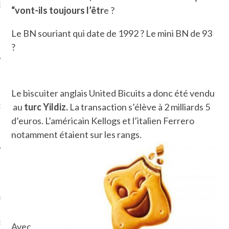
LE DE L’AMBASSADE
CHAMPIGNONS ET AUX
D
“vont-ils toujours l’êtr
e ?
N À PARIS. POURQUOI
LARDONS DANS LA HALLE
? POUR QUI ?
DE DAX. ET POURQUOI PAS
Le BN souriant qui date de 1992 ? Le mini BN de 93
?
?
Le biscuiter anglais United Bicuits a donc été vendu
UVEZ MES DERNIERS
CLES SUR FACEBOOK
au
turc Yildiz.
La transaction s’élève à 2 milliards 5
d’euros. L’américain Kellogs et l’italien Ferrero
notamment étaient sur les rangs.
FEMME QUI MARCHE
mps
journaliste à France
’ai toujours aimé marcher.
errain conquis mais en
Avec