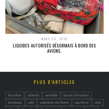
MARS 24, 2026
LIQUIDES AUTORISÉS DÉSORMAIS À BORD DES
AVIONS.
PLUS D’ARTICLES
Arcachon
attentat
australie
bassin d'arcachon
bordeaux
café
calendrier de l'Avent
cap ferret
chat