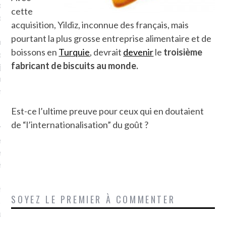
plat. Je ne suis pas une
cette
arfaite.
acquisition, Yildiz, inconnue des français, mais
pourtant la plus grosse entreprise alimentaire et de
fle, je le garde pour ce
boissons en
Turquie
, devrait
devenir
le
troisième
is, je sens, j’entends, je
fabricant de biscuits au monde.
je goûte et ceux que je
e ! Marcheuse des villes,
ps, des ruines et des
Est-ce l’ultime preuve pour ceux qui en doutaient
de “l’internationalisation” du goût ?
e qui Marche
: pousseuse
, cochère ou pas. Mais
ux, pas d’interdit. Vélo,
étro, bateau…
e incite à un autre regard
SOYEZ LE PREMIER À COMMENTER
 autre curiosité. C’est un
prit.