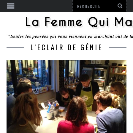
ENTENDU
L’ECLAIR DE GÉNIE
 OU RESTER
TE
ITS
ITATION
L
LE MONROZIER