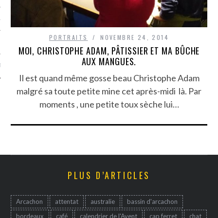
TLE ARCACHON
PORTRAITS
NOVEMBRE 24, 2014
TO
MOI, CHRISTOPHE ADAM, PÂTISSIER ET MA BÛCHE
AUX MANGUES.
T
Il est quand même gosse beau Christophe Adam
malgré sa toute petite mine cet après-midi là. Par
moments , une petite toux sèche lui…
PLUS D’ARTICLES
Arcachon
attentat
australie
bassin d'arcachon
bordeaux
café
calendrier de l'Avent
cap ferret
chat