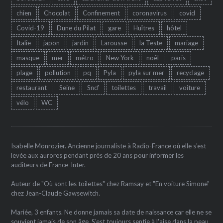
chien
Chocolat
Confinement
coronavirus
covid
Covid-19
Dune du Pilat
gare
Huîtres
hôtel
Italie
japon
jardin
Larousse
la Teste
mariage
masque
mer
métro
New York
noêl
paris
plage
pollution
pq
Pyla
pyla sur mer
recyclage
restaurant
Seine
Sncf
toilettes
travail
voiture
vélo
WC
Isabelle Monrozier. Ancienne journaliste à Radio-France où elle s'est
levée aux aurores pendant près de 20 ans pour informer les
auditeurs de France-Inter.
Auteur de "Où sont les toilettes" chez Ramsay et "En voiture Simone"
chez Jean-Claude Gawsewitch.
Mariée, 3 enfants. Ne donne jamais sa date de naissance car elle ne se
souvient jamais de son âge. S'est toujours sentie à l'aise dans la peau