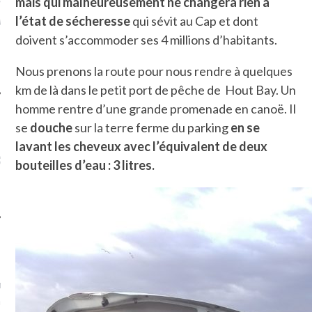
mais qui malheureusement ne changera rien à
 VIERGE À BIARRITZ.
GRILLE DE L’AMBASSADE
D’IRAN À PARIS. POURQUOI
l’état de sécheresse
qui sévit au Cap et dont
? POUR QUI ?
doivent s’accommoder ses 4 millions d’habitants.
Nous prenons la route pour nous rendre à quelques
km de là dans le petit port de pêche de Hout Bay. Un
UVEZ MES DERNIERS
homme rentre d’une grande promenade en canoë. Il
CLES SUR FACEBOOK
se
douche
sur la terre ferme du parking
en se
lavant les cheveux avec l’équivalent de deux
bouteilles d’eau : 3 litres.
FEMME QUI MARCHE
mps
journaliste à France
’ai toujours aimé marcher.
errain conquis mais en
plat. Je ne suis pas une
arfaite.