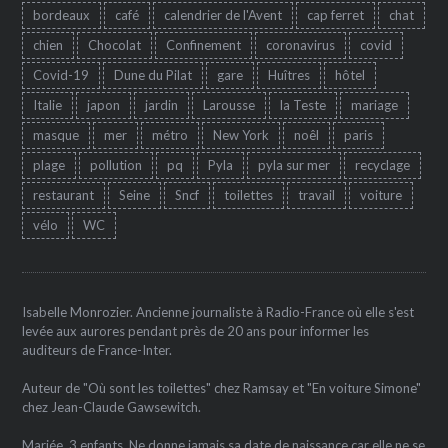
bordeaux
café
calendrier de l'Avent
cap ferret
chat
chien
Chocolat
Confinement
coronavirus
covid
Covid-19
Dune du Pilat
gare
Huîtres
hôtel
Italie
japon
jardin
Larousse
la Teste
mariage
masque
mer
métro
New York
noêl
paris
plage
pollution
pq
Pyla
pyla sur mer
recyclage
restaurant
Seine
Sncf
toilettes
travail
voiture
vélo
WC
Isabelle Monrozier. Ancienne journaliste à Radio-France où elle s'est
levée aux aurores pendant près de 20 ans pour informer les
auditeurs de France-Inter.
Auteur de "Où sont les toilettes" chez Ramsay et "En voiture Simone"
chez Jean-Claude Gawsewitch.
Mariée, 3 enfants. Ne donne jamais sa date de naissance car elle ne se