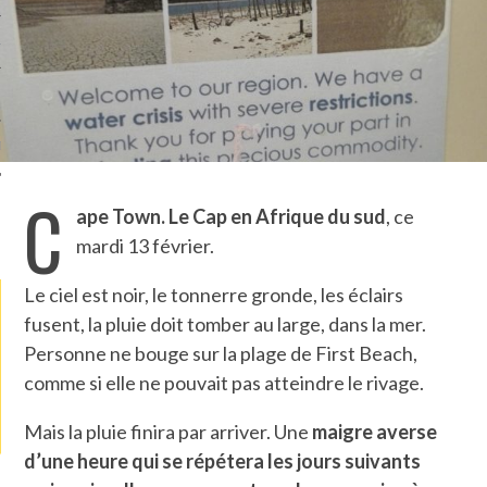
TLE ARCACHON
TO
T
C
ape Town. Le Cap en Afrique du sud
, ce
LA PHOTO
mardi 13 février.
Le ciel est noir, le tonnerre gronde, les éclairs
fusent, la pluie doit tomber au large, dans la mer.
Personne ne bouge sur la plage de First Beach,
comme si elle ne pouvait pas atteindre le rivage.
Mais la pluie finira par arriver. Une
maigre averse
d’une heure qui se répétera les jours suivants
OUETTE SUR LA TÊTE
BOUQUETS ATTACHÉS À LA