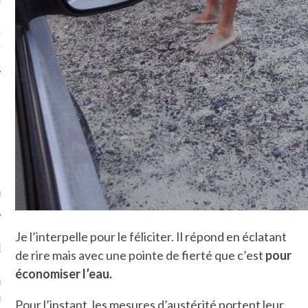
fr
TROUVEZ MOI SUR
TWITTER
de @Isa_Monrozier
LITTLE ARCACHON
, je t'aime, my little bassin
Je l’interpelle pour le féliciter. Il répond en éclatant
on".
de rire mais avec une pointe de fierté que c’est
pour
u m'aimes comment ? "
économiser l’eau.
là, je ne parle presque que
Pour l’instant, les mesures d’austérité portent leur