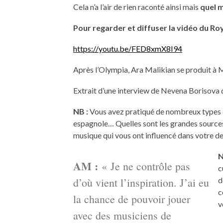
Cela n’a l’air de rien raconté ainsi mais
quel 
Pour regarder et diffuser la vidéo du Ro
https://youtu.be/FED8xmX8I94
Après l’Olympia, Ara Malikian se produit à 
Extrait d’une interview de Nevena Borisova 
NB :
Vous avez pratiqué de nombreux types de
espagnole… Quelles sont les grandes sources 
musique qui vous ont influencé dans votre d
N
AM :
« Je ne contrôle pas
c
d’où vient l’inspiration. J’ai eu
d
c
la chance de pouvoir jouer
v
avec des musiciens de