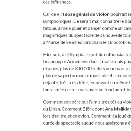
ces influences.
Car ce
virtuose génial du violon
pourrait s
symphoniques. Ce serait mal connaître le 
tatoué, aime à jouer et danser comme un cabr
magnifiques du spectacle de sa nouvelle tou
à Marseille vendredi prochain le 18 octobre.
Hier soir, à l’Olympia, le public enthousiaste
beaucoup d’Arméniens dans la salle mais pas q
disques, plus de 340 000 billets vendus et p
plus de sa performance musicale et scénique,
déjanté, très très drôle, émouvant en même te
fantasmée certes mais avec un fond autobio
Comment son père qui l’a mis très tôt au vio
du Liban. Comment Björk dont
Ara Malikia
lors d’un trajet en avion. Comment il a joué
durée du spectacle auquel nous assistons a ét