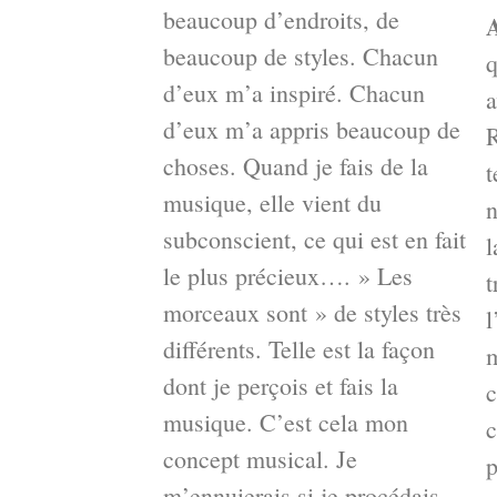
beaucoup d’endroits, de
beaucoup de styles. Chacun
q
d’eux m’a inspiré. Chacun
a
d’eux m’a appris beaucoup de
R
choses. Quand je fais de la
t
musique, elle vient du
n
subconscient, ce qui est en fait
l
le plus précieux…. » Les
t
morceaux sont » de styles très
l
différents. Telle est la façon
m
dont je perçois et fais la
c
musique. C’est cela mon
c
concept musical. Je
p
m’ennuierais si je procédais