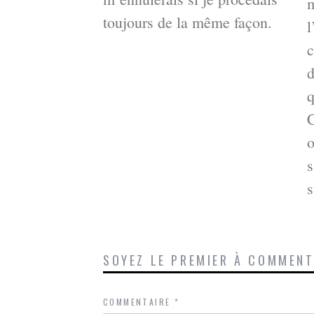
m
toujours de la même façon.
l
c
d
C
o
s
s
SOYEZ LE PREMIER À COMMEN
COMMENTAIRE
*