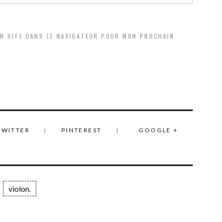
ON SITE DANS LE NAVIGATEUR POUR MON PROCHAIN
TWITTER
PINTEREST
GOOGLE +
violon.