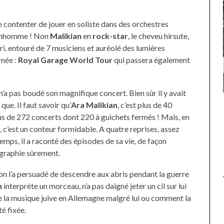
e contenter de jouer en soliste dans des orchestres
bonhomme ! Non
Malikian
en
rock-star
, le cheveu hirsute,
i, entouré de 7 musiciens et auréolé des lumières
rnée :
Royal Garage World Tour
qui passera également
 n’a pas boudé son magnifique concert. Bien sûr il y avait
UNE MOUETTE SUR LA TÊTE
ue. Il faut savoir qu’
Ara Malikian
, c’est plus de 40
DE LA VIERGE À BIARRITZ.
lus de 272 concerts dont 220 à guichets fermés ! Mais, en
 c’est un conteur formidable. A quatre reprises, assez
mps, il a raconté des épisodes de sa vie, de façon
graphie sûrement.
lon l’a persuadé de descendre aux abris pendant la guerre
n
interprète un morceau, n’a pas daigné jeter un cil sur lui
 de la musique juive en Allemagne malgré lui ou comment la
é fixée.