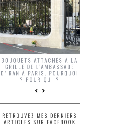
BOUQUETS ATTACHÉS À LA
UN GRONDIN FO
GRILLE DE L’AMBASSADE
CHAMPIGNONS 
D’IRAN À PARIS. POURQUOI
LARDONS DANS 
? POUR QUI ?
DE DAX. ET POU
?
RETROUVEZ MES DERNIERS
ARTICLES SUR FACEBOOK