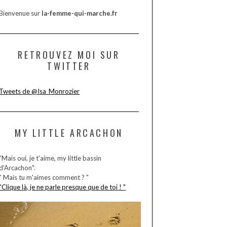
Bienvenue sur
la-femme-qui-marche.fr
RETROUVEZ MOI SUR
TWITTER
Tweets de @Isa_Monrozier
MY LITTLE ARCACHON
"Mais oui, je t'aime, my little bassin
d'Arcachon".
" Mais tu m'aimes comment ? "
"Clique là, je ne parle presque que de toi ! "