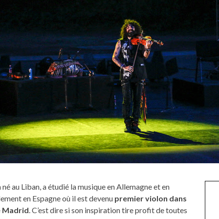
né au Liban, a étudié la musique en Allemagne et en
llement en Espagne où il est devenu
premier violon dans
e Madrid
. C’est dire si son inspiration tire profit de toutes