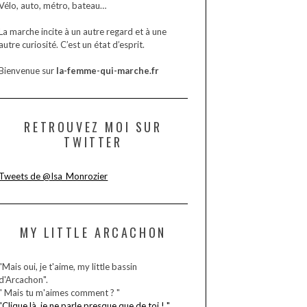
Vélo, auto, métro, bateau…
La marche incite à un autre regard et à une
autre curiosité. C’est un état d’esprit.
Bienvenue sur
la-femme-qui-marche.fr
RETROUVEZ MOI SUR
TWITTER
Tweets de @Isa_Monrozier
MY LITTLE ARCACHON
"Mais oui, je t'aime, my little bassin
d'Arcachon".
" Mais tu m'aimes comment ? "
"Clique là, je ne parle presque que de toi ! "