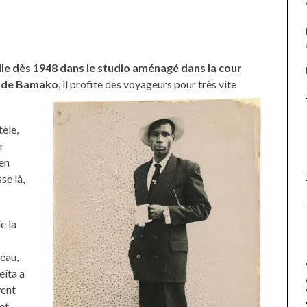
lle dès 1948 dans le studio aménagé dans la cour
re de Bamako
, il profite des voyageurs pour très vite
tèle,
r
 en
se là,
e la
peau,
eïta a
vent
 et