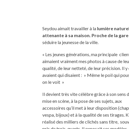
Seydou aimait travailler à la
lumière nature
attenante à sa maison. Proche de la ga
séduire la jeunesse de la ville.
« Les jeunes générations, ma principale clien
aimaient vraiment mes photos à cause de leu
qualité, de leur netteté, de leur précision. Il y
avaient qui disaient : » Même le poil qui pous
on le voit »
Il devient très vite célèbre grâce à son sens d
mise en scène, à la pose de ses sujets, aux
accessoires qu’il met à leur disposition (cha
vespa, bijoux) et à la qualité de ses tirages. K
réalisé des milliers de clichés sans titre, sou
pris de trois-quarts. Il exposait ses modèles,