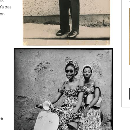
n’a pas
son
ce