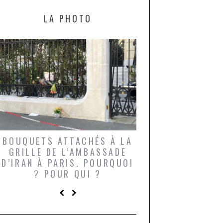
LA PHOTO
BOUQUETS ATTACHÉS À LA
UN GRONDIN FO
GRILLE DE L’AMBASSADE
CHAMPIGNONS 
D’IRAN À PARIS. POURQUOI
LARDONS DANS 
? POUR QUI ?
DE DAX. ET POU
?