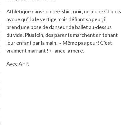
plat. Je ne suis pas une
arfaite.
Athlétique dans son tee-shirt noir, un jeune Chinois
avoue qu’il a le vertige mais défiant sa peur, il
fle, je le garde pour ce
prend une pose de danseur de ballet au-dessus
is, je sens, j’entends, je
du vide. Plus loin, des parents marchent en tenant
je goûte et ceux que je
leur enfant par la main. « Même pas peur! C’est
e ! Marcheuse des villes,
vraiment marrant ! », lance la mère.
ps, des ruines et des
Avec AFP.
e qui Marche
: pousseuse
, cochère ou pas. Mais
ux, pas d’interdit. Vélo,
étro, bateau…
e incite à un autre regard
 autre curiosité. C’est un
prit.