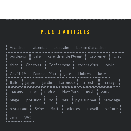
PLUS D’ARTICLES
Arcachon
attentat
australie
bassin d'arcachon
bordeaux
café
calendrier de l'Avent
cap ferret
chat
chien
Chocolat
Confinement
coronavirus
covid
Covid-19
Dune du Pilat
gare
Huîtres
hôtel
Italie
japon
jardin
Larousse
la Teste
mariage
masque
mer
métro
New York
noêl
paris
plage
pollution
pq
Pyla
pyla sur mer
recyclage
restaurant
Seine
Sncf
toilettes
travail
voiture
vélo
WC