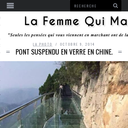
ENTENDU
LA PHOTO
OCTOBRE 9, 2014
 OU RESTER
PONT SUSPENDU EN VERRE EN CHINE.
TE
ITS
ITATION
L
LE MONROZIER