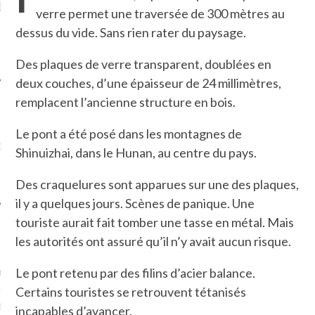
LE DE L’AMBASSADE
CHAMPIGNONS ET AUX
D
verre permet une traversée de 300 mètres au
N À PARIS. POURQUOI
LARDONS DANS LA HALLE
dessus du vide. Sans rien rater du paysage.
? POUR QUI ?
DE DAX. ET POURQUOI PAS
?
Des plaques de verre transparent, doublées en
deux couches, d’une épaisseur de 24 millimètres,
remplacent l’ancienne structure en bois.
UVEZ MES DERNIERS
Le pont a été posé dans les montagnes de
CLES SUR FACEBOOK
Shinuizhai, dans le Hunan, au centre du pays.
Des craquelures sont apparues sur une des plaques,
il y a quelques jours. Scènes de panique. Une
touriste aurait fait tomber une tasse en métal. Mais
FEMME QUI MARCHE
les autorités ont assuré qu’il n’y avait aucun risque.
mps
journaliste à France
Le pont retenu par des filins d’acier balance.
’ai toujours aimé marcher.
Certains touristes se retrouvent tétanisés
errain conquis mais en
incapables d’avancer.