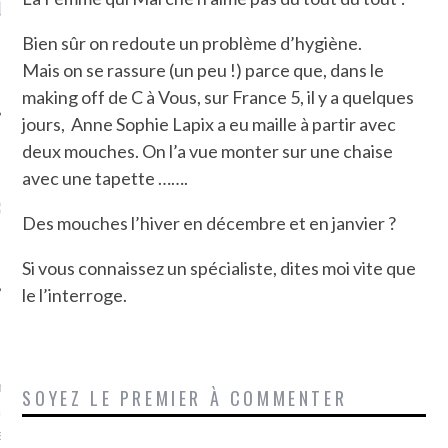
LE DE L’AMBASSADE
CHAMPIGNONS ET AUX
D
N À PARIS. POURQUOI
LARDONS DANS LA HALLE
Bien sûr on redoute un problème d’hygiène.
? POUR QUI ?
DE DAX. ET POURQUOI PAS
?
Mais on se rassure (un peu !) parce que, dans le
making off de C à Vous, sur France 5, il y a quelques
jours, Anne Sophie Lapix a eu maille à partir avec
deux mouches. On l’a vue monter sur une chaise
avec une tapette …….
UVEZ MES DERNIERS
CLES SUR FACEBOOK
Des mouches l’hiver en décembre et en janvier ?
Si vous connaissez un spécialiste, dites moi vite que
le l’interroge.
FEMME QUI MARCHE
mps
journaliste à France
SOYEZ LE PREMIER À COMMENTER
’ai toujours aimé marcher.
errain conquis mais en