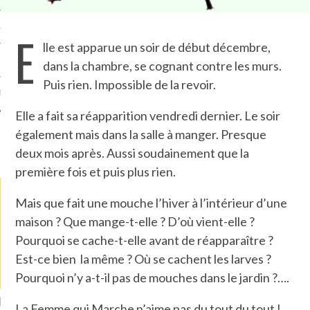
TLE ARCACHON
E
lle est apparue un soir de début décembre,
TO
dans la chambre, se cognant contre les murs.
Puis rien. Impossible de la revoir.
T
Elle a fait sa réapparition vendredi dernier. Le soir
également mais dans la salle à manger. Presque
LA PHOTO
deux mois après. Aussi soudainement que la
première fois et puis plus rien.
Mais que fait une mouche l’hiver à l’intérieur d’une
maison ? Que mange-t-elle ? D’où vient-elle ?
Pourquoi se cache-t-elle avant de réapparaître ?
Est-ce bien la même ? Où se cachent les larves ?
Pourquoi n’y a-t-il pas de mouches dans le jardin ?….
ETS ATTACHÉS À LA
UN GRONDIN FOURRÉ AUX
UN
La Femme qui Marche n’aime pas du tout du tout !