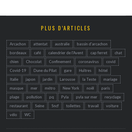
PLUS D’ARTICLES
Arcachon
attentat
australie
bassin d'arcachon
bordeaux
café
calendrier de l'Avent
cap ferret
chat
chien
Chocolat
Confinement
coronavirus
covid
Covid-19
Dune du Pilat
gare
Huîtres
hôtel
Italie
japon
jardin
Larousse
la Teste
mariage
masque
mer
métro
New York
noêl
paris
plage
pollution
pq
Pyla
pyla sur mer
recyclage
restaurant
Seine
Sncf
toilettes
travail
voiture
vélo
WC