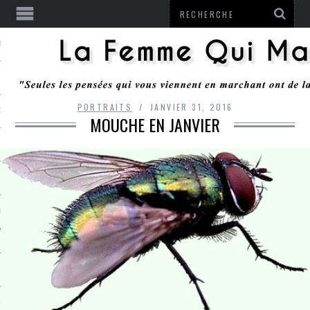
ENTENDU
PORTRAITS
JANVIER 31, 2016
 OU RESTER
MOUCHE EN JANVIER
TE
ITS
ITATION
L
LE MONROZIER