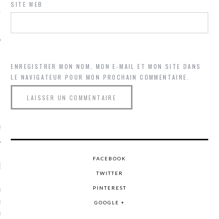
SITE WEB
ue sur
la-femme-qui-
fr
ENREGISTRER MON NOM, MON E-MAIL ET MON SITE DANS
LE NAVIGATEUR POUR MON PROCHAIN COMMENTAIRE.
TROUVEZ MOI SUR
TWITTER
de @Isa_Monrozier
FACEBOOK
LITTLE ARCACHON
TWITTER
, je t'aime, my little bassin
PINTEREST
on".
GOOGLE +
u m'aimes comment ? "