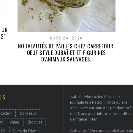
 UN
 21
MARS 24, 2026
NOUVEAUTÉS DE PÂQUES CHEZ CARREFOUR.
OEUF STYLE DUBAÏ ET ET FIGURINES
D’ANIMAUX SAUVAGES.
ES
Isabelle Monrozier. Ancienne
journaliste à Radio-France où elle
s'est levée aux aurores pendant prè
rcachon
bordeaux
de 20 ans pour informer les auditeur
de France-Inter.
at
chien
Chocolat
Auteur de "Où sont les toilettes" che
-19
Dune du Pilat