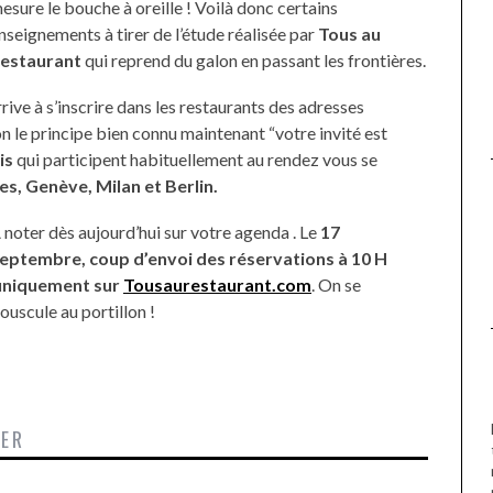
esure le bouche à oreille ! Voilà donc certains
DE LA VIERGE À BIARRITZ.
nseignements à tirer de l’étude réalisée par
Tous au
estaurant
qui reprend du galon en passant les frontières.
arrive à s’inscrire dans les restaurants des adresses
on le principe bien connu maintenant “votre invité est
is
qui participent habituellement au rendez vous se
es, Genève, Milan et Berlin.
 noter dès aujourd’hui sur votre agenda . Le
17
eptembre, coup d’envoi des réservations à 10 H
niquement sur
Tousaurestaurant.com
. On se
ouscule au portillon !
TER