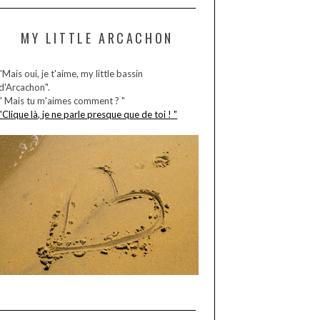
MY LITTLE ARCACHON
"Mais oui, je t'aime, my little bassin
d'Arcachon".
" Mais tu m'aimes comment ? "
"Clique là, je ne parle presque que de toi ! "