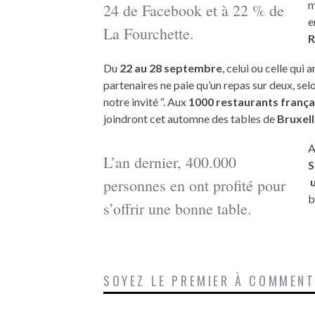
m
24 de Facebook et à 22 % de
e
La Fourchette.
R
Du
22 au
28 septembre
, celui ou celle qui 
partenaires ne paie qu’un repas sur deux, sel
notre invité “. Aux
1000 restaurants frança
joindront cet automne des tables de
Bruxell
A
L’an dernier, 400.000
S
personnes en ont profité pour
u
b
s’offrir une bonne table.
SOYEZ LE PREMIER À COMMEN