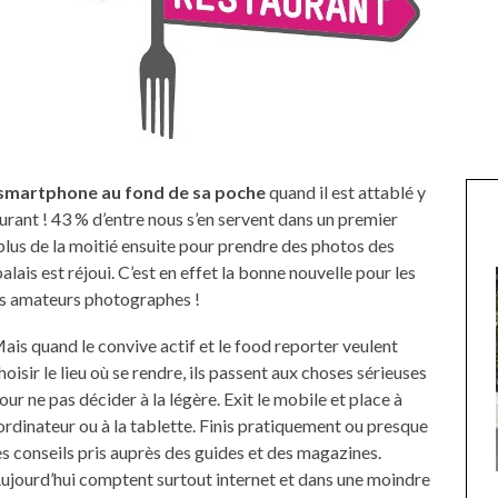
n smartphone au fond de sa poche
quand il est attablé y
urant ! 43 % d’entre nous s’en servent dans un premier
plus de la moitié ensuite pour prendre des photos des
alais est réjoui. C’est en effet la bonne nouvelle pour les
les amateurs photographes !
ais quand le convive actif et le food reporter veulent
hoisir le lieu où se rendre, ils passent aux choses sérieuses
our ne pas décider à la légère. Exit le mobile et place à
’ordinateur ou à la tablette. Finis pratiquement ou presque
es conseils pris auprès des guides et des magazines.
ujourd’hui comptent surtout internet et dans une moindre
UNE MOUETTE SUR LA TÊTE