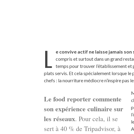
L
e convive actif ne laisse jamais so
compris et surtout dans un grand resta
temps pour trouver l’établissement et 
plats servis. Et cela spécialement lorsque le p
chefs : la nourriture médiocre n’inspire pas 
M
Le food reporter commente
c
son expérience culinaire sur
p
l
les réseaux
. Pour cela, il se
l
sert à 40 % de Tripadvisor, à
A