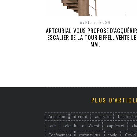
AVRIL 8, 2026
ARTCURIAL VOUS PROPOSE D’ACQUÉRIR
ESCALIER DE LA TOUR EIFFEL. VENTE LE
MAI.
PLUS D’ARTICL
Arcachon
attentat
australie
bassin d'a
café
calendrier de l'Avent
cap ferret
ch
Confinement
coronavirus
covid
Covid