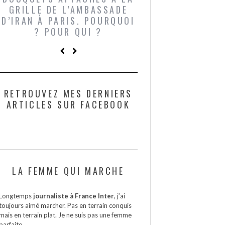
GRILLE DE L’AMBASSADE
CHAMPIGNONS 
D’IRAN À PARIS. POURQUOI
LARDONS DANS 
? POUR QUI ?
DE DAX. ET POU
?
RETROUVEZ MES DERNIERS
ARTICLES SUR FACEBOOK
LA FEMME QUI MARCHE
Longtemps
journaliste à France Inter
, j’ai
toujours aimé marcher. Pas en terrain conquis
mais en terrain plat. Je ne suis pas une femme
parfaite.