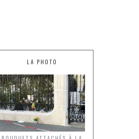
LA PHOTO
BOUQUETS ATTACHÉS À LA
UN GRONDIN FO