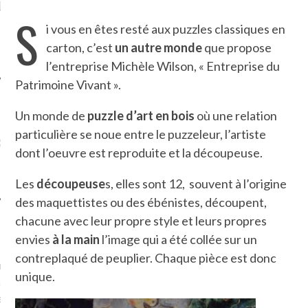
E DE L’AMBASSADE
CHAMPIGNONS ET AUX
DE 
S
À PARIS. POURQUOI
LARDONS DANS LA HALLE
i vous en êtes resté aux puzzles classiques en
 POUR QUI ?
DE DAX. ET POURQUOI PAS
?
carton, c’est
un autre monde
que propose
l’entreprise Michèle Wilson, « Entreprise du
Patrimoine Vivant ».
Un monde de
puzzle d’art en bois
où une relation
UVEZ MES DERNIERS
particulière se noue entre le puzzeleur, l’artiste
CLES SUR FACEBOOK
dont l’oeuvre est reproduite et la découpeuse.
Les
découpeuse
s, elles sont 12, souvent à l’origine
des maquettistes ou des ébénistes, découpent,
chacune avec leur propre style et leurs propres
FEMME QUI MARCHE
envies
à la main
l’image qui a été collée sur un
contreplaqué de peuplier. Chaque pièce est donc
mps
journaliste à France
unique.
’ai toujours aimé marcher.
errain conquis mais en