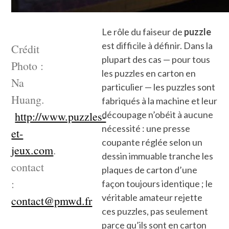
Le rôle du faiseur de
puzzle
est difficile à définir. Dans la
Crédit
plupart des cas — pour tous
Photo :
les puzzles en carton en
Na
particulier — les puzzles sont
Huang.
fabriqués à la machine et leur
http://www.puzzles-
découpage n’obéit à aucune
nécessité : une presse
et-
coupante réglée selon un
jeux.com
.
dessin immuable tranche les
contact
plaques de carton d’une
:
façon toujours identique ; le
véritable amateur rejette
contact@pmwd.fr
ces puzzles, pas seulement
parce qu’ils sont en carton