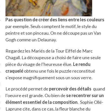
ue sur
la-femme-qui-
fr
Pas question de créer des liens entre les couleurs
par exemple. Seuls comptent le motif, le style du
peintre et son pinceau. On ne découpe pas un Van
Gogh comme un Delaunay.
TROUVEZ MOI SUR
Regardez les Mariés de la Tour Eiffel de Marc
TWITTER
Chagall. La découpeuse a choisi de faire une seule
de @Isa_Monrozier
pièce du visage de l’heureuse élue.
Le rendu
craquelé
obtenu une fois le puzzle reconstitué
s’expose magnifiquement sous un sous verre.
LITTLE ARCACHON
Le procédé permet de
percevoir des détails
quand
l’oeuvre est grande. Ou bien de
se recentrer sur un
, je t'aime, my little bassin
on".
élément essentiel de la composition
. Sophie Ollé-
u m'aimes comment ? "
Laprune cite, dans ce cas, la fleur blanche du