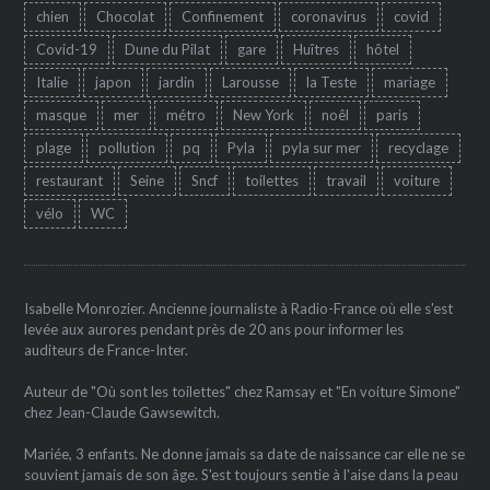
chien
Chocolat
Confinement
coronavirus
covid
Covid-19
Dune du Pilat
gare
Huîtres
hôtel
Italie
japon
jardin
Larousse
la Teste
mariage
masque
mer
métro
New York
noêl
paris
plage
pollution
pq
Pyla
pyla sur mer
recyclage
restaurant
Seine
Sncf
toilettes
travail
voiture
vélo
WC
Isabelle Monrozier. Ancienne journaliste à Radio-France où elle s'est
levée aux aurores pendant près de 20 ans pour informer les
auditeurs de France-Inter.
Auteur de "Où sont les toilettes" chez Ramsay et "En voiture Simone"
chez Jean-Claude Gawsewitch.
Mariée, 3 enfants. Ne donne jamais sa date de naissance car elle ne se
souvient jamais de son âge. S'est toujours sentie à l'aise dans la peau