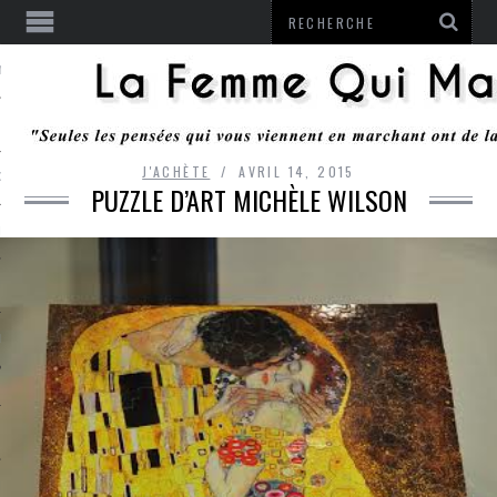
ENTENDU
J'ACHÈTE
AVRIL 14, 2015
 OU RESTER
PUZZLE D’ART MICHÈLE WILSON
TE
ITS
ITATION
L
LE MONROZIER