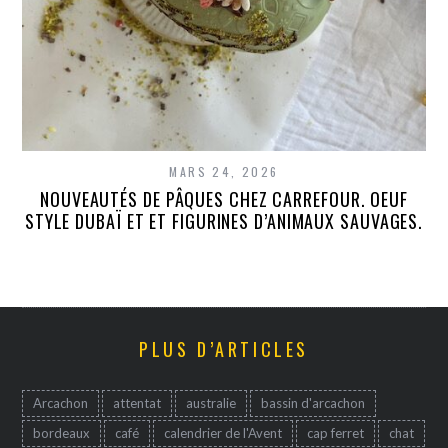
MARS 24, 2026
NOUVEAUTÉS DE PÂQUES CHEZ CARREFOUR. OEUF
STYLE DUBAÏ ET ET FIGURINES D’ANIMAUX SAUVAGES.
PLUS D’ARTICLES
Arcachon
attentat
australie
bassin d'arcachon
bordeaux
café
calendrier de l'Avent
cap ferret
chat