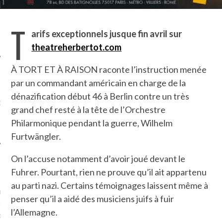
LE DE L’AMBASSADE
CHAMPIGNONS ET AUX
D
N À PARIS. POURQUOI
LARDONS DANS LA HALLE
? POUR QUI ?
DE DAX. ET POURQUOI PAS
T
?
arifs exceptionnels jusque fin avril sur
theatreherbertot.com
À TORT ET À RAISON raconte l’instruction menée
par un commandant américain en charge de la
UVEZ MES DERNIERS
dénazification début 46 à Berlin contre un très
CLES SUR FACEBOOK
grand chef resté à la tête de l’Orchestre
Philarmonique pendant la guerre, Wilhelm
Furtwängler.
On l’accuse notamment d’avoir joué devant le
FEMME QUI MARCHE
Fuhrer. Pourtant, rien ne prouve qu’il ait appartenu
au parti nazi. Certains témoignages laissent même à
mps
journaliste à France
penser qu’il a aidé des musiciens juifs à fuir
’ai toujours aimé marcher.
l’Allemagne.
errain conquis mais en