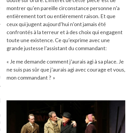
doute sur ordre. L’intérêt de cette pièce est de
ue sur
la-femme-qui-
montrer qu’en pareille circonstance personne n’a
fr
entièrement tort ou entièrement raison. Et que
ceux qui jugent aujourd’hui n’ont jamais été
confrontés à la terreur et à des choix qui engagent
toute une existence. Ce qu’exprime avec une
grande justesse l’assistant du commandant:
TROUVEZ MOI SUR
« Je me demande comment j’aurais agi à sa place. Je
TWITTER
ne suis pas sûr que j’aurais agi avec courage et vous,
de @Isa_Monrozier
mon commandant ? »
LITTLE ARCACHON
, je t'aime, my little bassin
on".
u m'aimes comment ? "