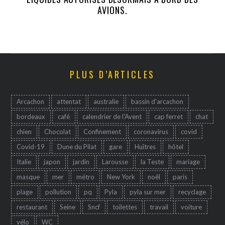
AVIONS.
PLUS D’ARTICLES
Arcachon
attentat
australie
bassin d'arcachon
bordeaux
café
calendrier de l'Avent
cap ferret
chat
chien
Chocolat
Confinement
coronavirus
covid
Covid-19
Dune du Pilat
gare
Huîtres
hôtel
Italie
japon
jardin
Larousse
la Teste
mariage
masque
mer
métro
New York
noêl
paris
plage
pollution
pq
Pyla
pyla sur mer
recyclage
restaurant
Seine
Sncf
toilettes
travail
voiture
vélo
WC