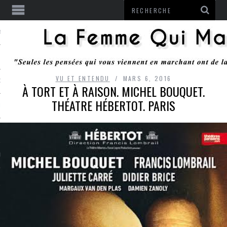
ENTENDU
VU ET ENTENDU
MARS 6, 2016
 OU RESTER
À TORT ET À RAISON. MICHEL BOUQUET.
THÉATRE HÉBERTOT. PARIS
TE
ITS
ITATION
L
LE MONROZIER