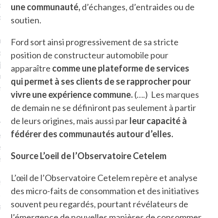
plat. Je ne suis pas une
une communauté,
d’échanges, d’entraides ou de
arfaite.
soutien.
fle, je le garde pour ce
Ford sort ainsi progressivement de sa stricte
is, je sens, j’entends, je
position de constructeur automobile pour
je goûte et ceux que je
apparaître
comme une plateforme de services
e ! Marcheuse des villes,
qui
permet à ses clients de se rapprocher pour
ps, des ruines et des
vivre une expérience commune.
(….) Les marques
de demain ne se définiront pas seulement à partir
de leurs origines, mais aussi par
leur capacité à
e qui Marche
: pousseuse
fédérer des communautés autour d’elles.
, cochère ou pas. Mais
ux, pas d’interdit. Vélo,
Source L’oeil de l’Observatoire Cetelem
étro, bateau…
L’œil de l’Observatoire Cetelem repère et analyse
e incite à un autre regard
des micro-faits de consommation et des initiatives
 autre curiosité. C’est un
souvent peu regardés, pourtant révélateurs de
prit.
l’émergence de nouvelles manières de consommer