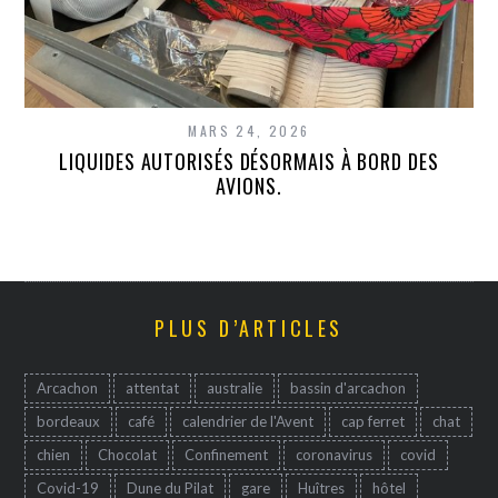
MARS 24, 2026
LIQUIDES AUTORISÉS DÉSORMAIS À BORD DES
AVIONS.
PLUS D’ARTICLES
Arcachon
attentat
australie
bassin d'arcachon
bordeaux
café
calendrier de l'Avent
cap ferret
chat
chien
Chocolat
Confinement
coronavirus
covid
Covid-19
Dune du Pilat
gare
Huîtres
hôtel