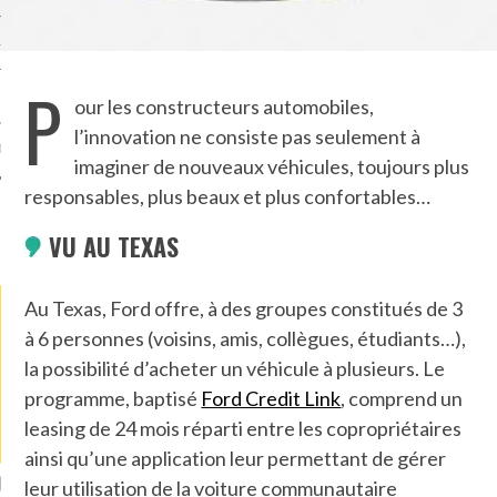
TLE ARCACHON
P
TO
our les constructeurs automobiles,
l’innovation ne consiste pas seulement à
T
imaginer de nouveaux véhicules, toujours plus
responsables, plus beaux et plus confortables…
VU AU TEXAS
LA PHOTO
Au Texas, Ford offre, à des groupes constitués de 3
à 6 personnes (voisins, amis, collègues, étudiants…),
la possibilité d’acheter un véhicule à plusieurs. Le
programme, baptisé
Ford Credit Link
, comprend un
leasing de 24 mois réparti entre les copropriétaires
ainsi qu’une application leur permettant de gérer
ETS ATTACHÉS À LA
UN GRONDIN FOURRÉ AUX
UN
leur utilisation de la voiture communautaire