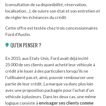
LE DE L’AMBASSADE
CHAMPIGNONS ET AUX
D
(consultation de sa disponibilité, réservation,
N À PARIS. POURQUOI
LARDONS DANS LA HALLE
localisation…), de suivre son état et son entretien et
? POUR QUI ?
DE DAX. ET POURQUOI PAS
?
de régler les échéances du crédit.
Cette offre est testée chez trois concessionnaires
Ford d’Austin.
QU’EN PENSER ?
UVEZ MES DERNIERS
CLES SUR FACEBOOK
En 2015, aux Etats-Unis, Ford avait déjà incité
25 000 de ses clients ayant acheté leur véhicule à
crédit à le louer à des particuliers lorsqu’ils ne
l’utilisaient pas et, ainsi, pouvoir rembourser une
FEMME QUI MARCHE
partie de leur crédit. La marque va donc plus loin
avec une proposition packagée pour l’achat d’un
mps
journaliste à France
véhicule à plusieurs. Dans les deux cas, une même
’ai toujours aimé marcher.
errain conquis mais en
logique consiste à
envisager ses clients comme