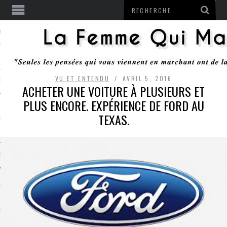
ENTENDU
VU ET ENTENDU
AVRIL 5, 2016
 OU RESTER
ACHETER UNE VOITURE À PLUSIEURS ET
PLUS ENCORE. EXPÉRIENCE DE FORD AU
TE
TEXAS.
ITS
ITATION
L
LE MONROZIER