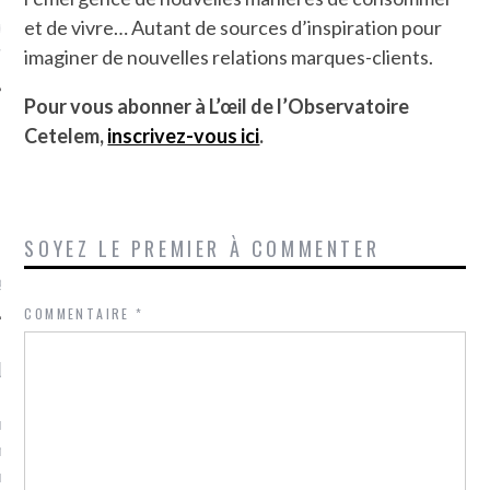
ue sur
la-femme-qui-
et de vivre… Autant de sources d’inspiration pour
fr
imaginer de nouvelles relations marques-clients.
Pour vous abonner à L’œil de l’Observatoire
Cetelem,
inscrivez-vous ici
.
TROUVEZ MOI SUR
TWITTER
SOYEZ LE PREMIER À COMMENTER
de @Isa_Monrozier
COMMENTAIRE
*
LITTLE ARCACHON
, je t'aime, my little bassin
on".
u m'aimes comment ? "