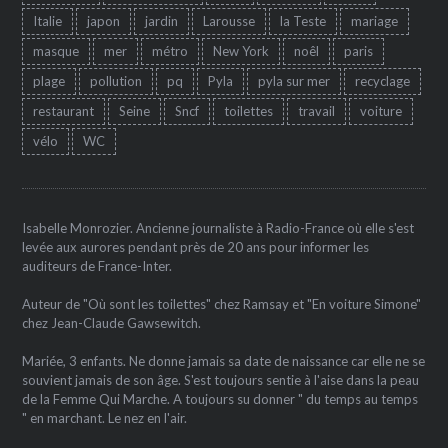
Italie
japon
jardin
Larousse
la Teste
mariage
masque
mer
métro
New York
noêl
paris
plage
pollution
pq
Pyla
pyla sur mer
recyclage
restaurant
Seine
Sncf
toilettes
travail
voiture
vélo
WC
Isabelle Monrozier. Ancienne journaliste à Radio-France où elle s'est
levée aux aurores pendant près de 20 ans pour informer les
auditeurs de France-Inter.
Auteur de "Où sont les toilettes" chez Ramsay et "En voiture Simone"
chez Jean-Claude Gawsewitch.
Mariée, 3 enfants. Ne donne jamais sa date de naissance car elle ne se
souvient jamais de son âge. S'est toujours sentie à l'aise dans la peau
de la Femme Qui Marche. A toujours su donner " du temps au temps
" en marchant. Le nez en l'air.