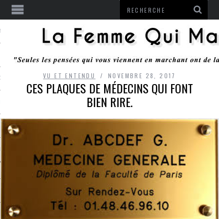
ENTENDU
VU ET ENTENDU
NOVEMBRE 28, 2017
 OU RESTER
CES PLAQUES DE MÉDECINS QUI FONT
BIEN RIRE.
TE
ITS
ITATION
L
LE MONROZIER