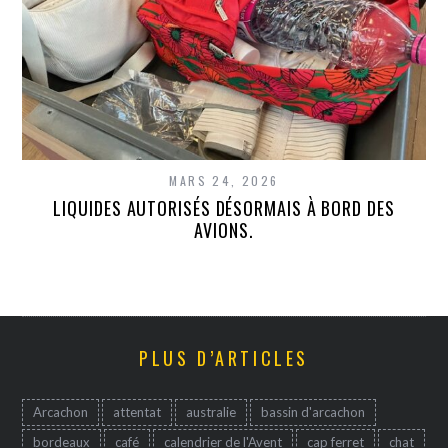
MARS 24, 2026
LIQUIDES AUTORISÉS DÉSORMAIS À BORD DES
AVIONS.
PLUS D’ARTICLES
Arcachon
attentat
australie
bassin d'arcachon
bordeaux
café
calendrier de l'Avent
cap ferret
chat