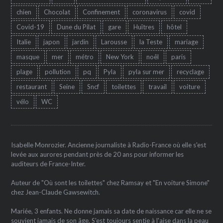
chien
Chocolat
Confinement
coronavirus
covid
Covid-19
Dune du Pilat
gare
Huîtres
hôtel
Italie
japon
jardin
Larousse
la Teste
mariage
masque
mer
métro
New York
noêl
paris
plage
pollution
pq
Pyla
pyla sur mer
recyclage
restaurant
Seine
Sncf
toilettes
travail
voiture
vélo
WC
Isabelle Monrozier. Ancienne journaliste à Radio-France où elle s'est
levée aux aurores pendant près de 20 ans pour informer les
auditeurs de France-Inter.
Auteur de "Où sont les toilettes" chez Ramsay et "En voiture Simone"
chez Jean-Claude Gawsewitch.
Mariée, 3 enfants. Ne donne jamais sa date de naissance car elle ne se
souvient jamais de son âge. S'est toujours sentie à l'aise dans la peau