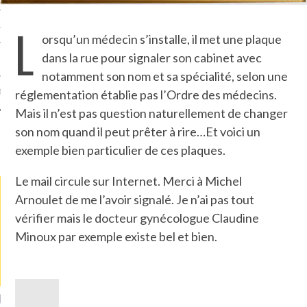
L
TLE ARCACHON
orsqu’un médecin s’installe, il met une plaque
dans la rue pour signaler son cabinet avec
TO
notamment son nom et sa spécialité, selon une
réglementation établie pas l’Ordre des médecins.
T
Mais il n’est pas question naturellement de changer
son nom quand il peut prêter à rire…Et voici un
LA PHOTO
exemple bien particulier de ces plaques.
Le mail circule sur Internet. Merci à Michel
Arnoulet de me l’avoir signalé. Je n’ai pas tout
vérifier mais le docteur gynécologue Claudine
Minoux par exemple existe bel et bien.
ETS ATTACHÉS À LA
UN GRONDIN FOURRÉ AUX
UN