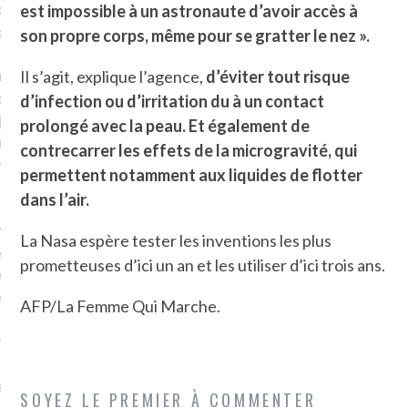
plat. Je ne suis pas une
est impossible à un astronaute d’avoir accès à
arfaite.
son propre corps, même pour se gratter le nez ».
fle, je le garde pour ce
Il s’agit, explique l’agence,
d’éviter tout risque
is, je sens, j’entends, je
d’infection ou d’irritation du à un contact
je goûte et ceux que je
prolongé avec la peau. Et également de
e ! Marcheuse des villes,
contrecarrer les effets de la microgravité, qui
ps, des ruines et des
permettent notamment aux liquides de flotter
dans l’air.
e qui Marche
: pousseuse
La Nasa espère tester les inventions les plus
, cochère ou pas. Mais
prometteuses d’ici un an et les utiliser d’ici trois ans.
ux, pas d’interdit. Vélo,
étro, bateau…
AFP/La Femme Qui Marche.
e incite à un autre regard
 autre curiosité. C’est un
prit.
SOYEZ LE PREMIER À COMMENTER