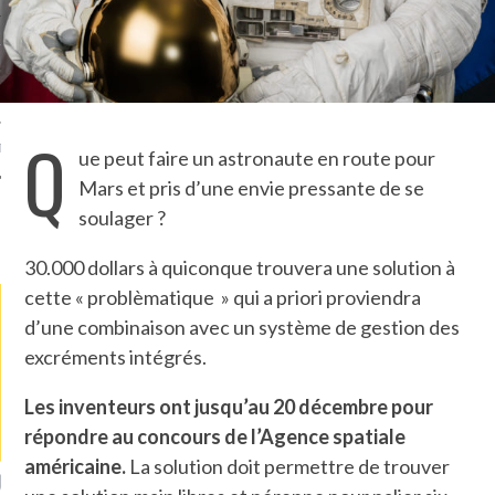
TLE ARCACHON
TO
Q
T
ue peut faire un astronaute en route pour
Mars et pris d’une envie pressante de se
soulager ?
LA PHOTO
30.000 dollars à quiconque trouvera une solution à
cette « problèmatique » qui a priori proviendra
d’une combinaison avec un système de gestion des
excréments intégrés.
Les inventeurs ont jusqu’au 20 décembre pour
répondre au concours de l’Agence spatiale
américaine.
La solution doit permettre de trouver
ETS ATTACHÉS À LA
UN GRONDIN FOURRÉ AUX
UN