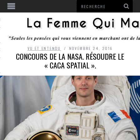
ENTENDU
VU ET ENTENDU
NOVEMBRE 24, 2016
 OU RESTER
CONCOURS DE LA NASA. RÉSOUDRE LE
« CACA SPATIAL ».
TE
ITS
ITATION
L
LE MONROZIER