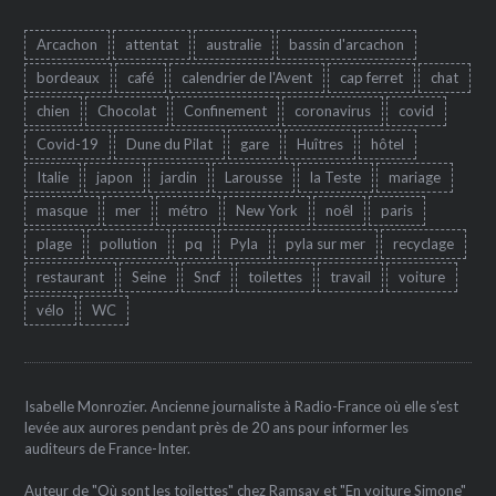
Arcachon
attentat
australie
bassin d'arcachon
bordeaux
café
calendrier de l'Avent
cap ferret
chat
chien
Chocolat
Confinement
coronavirus
covid
Covid-19
Dune du Pilat
gare
Huîtres
hôtel
Italie
japon
jardin
Larousse
la Teste
mariage
masque
mer
métro
New York
noêl
paris
plage
pollution
pq
Pyla
pyla sur mer
recyclage
restaurant
Seine
Sncf
toilettes
travail
voiture
vélo
WC
Isabelle Monrozier. Ancienne journaliste à Radio-France où elle s'est
levée aux aurores pendant près de 20 ans pour informer les
auditeurs de France-Inter.
Auteur de "Où sont les toilettes" chez Ramsay et "En voiture Simone"