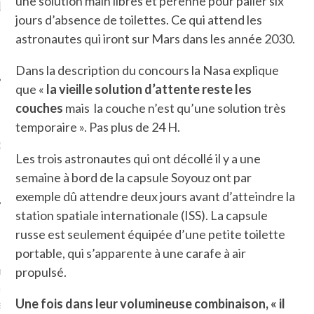
une solution main libres et pérenne pour palier six
LE DE L’AMBASSADE
CHAMPIGNONS ET AUX
D
N À PARIS. POURQUOI
LARDONS DANS LA HALLE
jours d’absence de toilettes. Ce qui attend les
? POUR QUI ?
DE DAX. ET POURQUOI PAS
astronautes qui iront sur Mars dans les année 2030.
?
Dans la description du concours la Nasa explique
que «
la vieille solution d’attente reste les
couches
mais la couche n’est qu’une solution très
temporaire ». Pas plus de 24 H.
UVEZ MES DERNIERS
CLES SUR FACEBOOK
Les trois astronautes qui ont décollé il y a une
semaine à bord de la capsule Soyouz ont par
exemple dû attendre deux jours avant d’atteindre la
station spatiale internationale (ISS). La capsule
russe est seulement équipée d’une petite toilette
FEMME QUI MARCHE
portable, qui s’apparente à une carafe à air
mps
journaliste à France
propulsé.
’ai toujours aimé marcher.
Une fois dans leur volumineuse combinaison, « il
errain conquis mais en