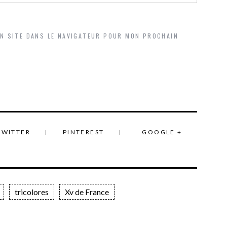
ON SITE DANS LE NAVIGATEUR POUR MON PROCHAIN
TWITTER
PINTEREST
GOOGLE +
tricolores
Xv de France