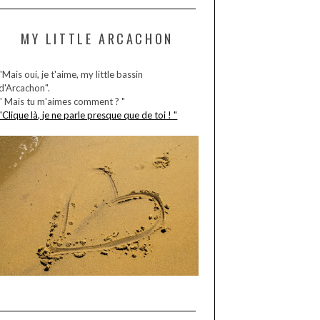
MY LITTLE ARCACHON
"Mais oui, je t'aime, my little bassin
d'Arcachon".
" Mais tu m'aimes comment ? "
"Clique là, je ne parle presque que de toi ! "