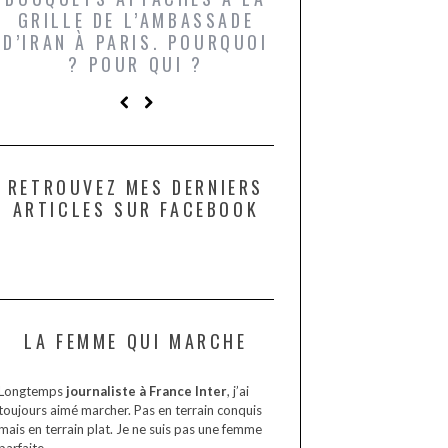
GRILLE DE L’AMBASSADE
CHAMPIGNONS 
D’IRAN À PARIS. POURQUOI
LARDONS DANS 
? POUR QUI ?
DE DAX. ET POU
?
RETROUVEZ MES DERNIERS
ARTICLES SUR FACEBOOK
LA FEMME QUI MARCHE
Longtemps
journaliste à France Inter
, j’ai
toujours aimé marcher. Pas en terrain conquis
mais en terrain plat. Je ne suis pas une femme
parfaite.