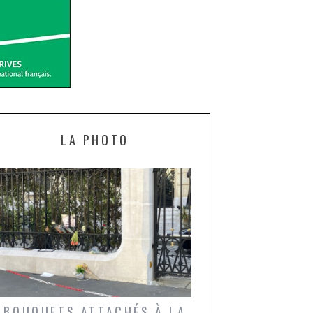
LA PHOTO
BOUQUETS ATTACHÉS À LA
UN GRONDIN FO