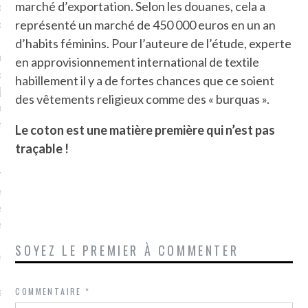
marché d’exportation. Selon les douanes, cela a
plat. Je ne suis pas une
arfaite.
représenté un marché de 450 000 euros en un an
d’habits féminins. Pour l’auteure de l’étude, experte
fle, je le garde pour ce
en approvisionnement international de textile
is, je sens, j’entends, je
habillement il y a de fortes chances que ce soient
je goûte et ceux que je
des vêtements religieux comme des « burquas ».
e ! Marcheuse des villes,
ps, des ruines et des
Le coton est une matière première qui n’est pas
traçable !
e qui Marche
: pousseuse
, cochère ou pas. Mais
ux, pas d’interdit. Vélo,
étro, bateau…
SOYEZ LE PREMIER À COMMENTER
e incite à un autre regard
 autre curiosité. C’est un
prit.
COMMENTAIRE
*