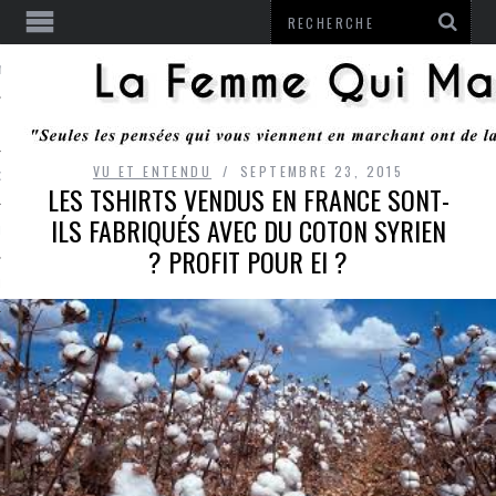
ENTENDU
VU ET ENTENDU
SEPTEMBRE 23, 2015
 OU RESTER
LES TSHIRTS VENDUS EN FRANCE SONT-
ILS FABRIQUÉS AVEC DU COTON SYRIEN
TE
? PROFIT POUR EI ?
ITS
ITATION
L
LE MONROZIER