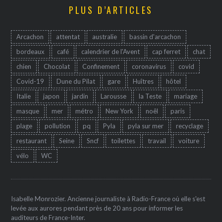
PLUS D’ARTICLES
Arcachon
attentat
australie
bassin d'arcachon
bordeaux
café
calendrier de l'Avent
cap ferret
chat
chien
Chocolat
Confinement
coronavirus
covid
Covid-19
Dune du Pilat
gare
Huîtres
hôtel
Italie
japon
jardin
Larousse
la Teste
mariage
masque
mer
métro
New York
noêl
paris
plage
pollution
pq
Pyla
pyla sur mer
recyclage
restaurant
Seine
Sncf
toilettes
travail
voiture
vélo
WC
Isabelle Monrozier. Ancienne journaliste à Radio-France où elle s'est
levée aux aurores pendant près de 20 ans pour informer les
auditeurs de France-Inter.