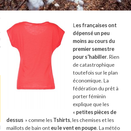
TLE ARCACHON
L
es françaises ont
TO
dépensé un peu
T
moins au cours du
premier semestre
pour s’habiller
. Rien
LA PHOTO
de catastrophique
toutefois sur le plan
économique. La
fédération du prêt à
porter féminin
explique que les
«
petites pièces de
dessus
» comme les
Tshirts
, les chemises et les
ETS ATTACHÉS À LA
UN GRONDIN FOURRÉ AUX
UN
maillots de bain ont
eu le vent en poupe
. La météo