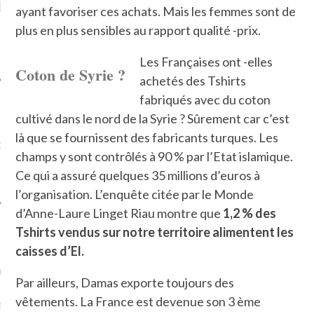
LE DE L’AMBASSADE
CHAMPIGNONS ET AUX
D
ayant favoriser ces achats. Mais les femmes sont de
N À PARIS. POURQUOI
LARDONS DANS LA HALLE
plus en plus sensibles au rapport qualité -prix.
? POUR QUI ?
DE DAX. ET POURQUOI PAS
?
Les Françaises ont -elles
Coton de Syrie ?
achetés des Tshirts
fabriqués avec du coton
cultivé dans le nord de la Syrie ? Sûrement car c’est
UVEZ MES DERNIERS
là que se fournissent des fabricants turques. Les
CLES SUR FACEBOOK
champs y sont contrôlés à 90 % par l’Etat islamique.
Ce qui a assuré quelques 35 millions d’euros à
l’organisation. L’enquête citée par le Monde
d’Anne-Laure Linget Riau montre que
1,2 % des
Tshirts vendus sur notre territoire alimentent les
FEMME QUI MARCHE
caisses d’El.
mps
journaliste à France
Par ailleurs, Damas exporte toujours des
’ai toujours aimé marcher.
vêtements. La France est devenue son 3 ème
errain conquis mais en