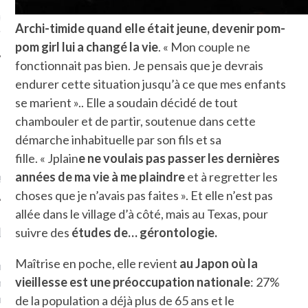
ue sur
la-femme-qui-
Archi-timide quand elle était jeune, devenir pom-
fr
pom girl lui a changé la vie
. « Mon couple ne
fonctionnait pas bien. Je pensais que je devrais
endurer cette situation jusqu’à ce que mes enfants
se marient ».. Elle a soudain décidé de tout
chambouler et de partir, soutenue dans cette
TROUVEZ MOI SUR
démarche inhabituelle par son fils et sa
TWITTER
fille. « Jplain
e ne voulais pas passer les dernières
années de ma vie à me
plaindre
et à regretter les
de @Isa_Monrozier
choses que je n’avais pas faites ». Et elle n’est pas
allée dans le village d’à côté, mais au Texas, pour
LITTLE ARCACHON
suivre des
études de… gérontologie.
Maîtrise en poche, elle revient
au Japon où la
, je t'aime, my little bassin
vieillesse est une préoccupation nationale
: 27%
on".
u m'aimes comment ? "
de la population a déjà plus de 65 ans et le