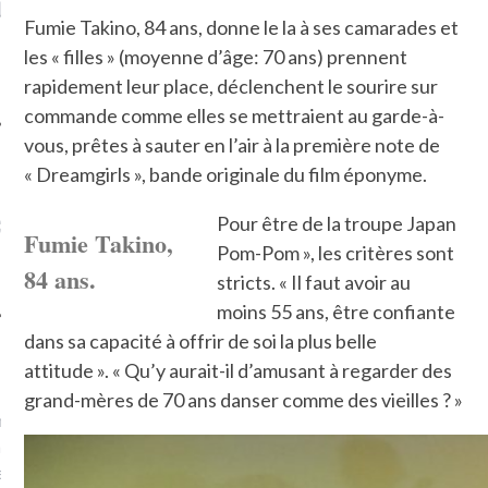
LE DE L’AMBASSADE
CHAMPIGNONS ET AUX
D
Fumie Takino, 84 ans, donne le la à ses camarades et
N À PARIS. POURQUOI
LARDONS DANS LA HALLE
? POUR QUI ?
DE DAX. ET POURQUOI PAS
les « filles » (moyenne d’âge: 70 ans) prennent
?
rapidement leur place, déclenchent le sourire sur
commande comme elles se mettraient au garde-à-
vous, prêtes à sauter en l’air à la première note de
« Dreamgirls », bande originale du film éponyme.
UVEZ MES DERNIERS
Pour être de la troupe Japan
CLES SUR FACEBOOK
Fumie Takino,
Pom-Pom », les critères sont
84 ans.
stricts. « Il faut avoir au
moins 55 ans, être confiante
dans sa capacité à offrir de soi la plus belle
FEMME QUI MARCHE
attitude ». « Qu’y aurait-il d’amusant à regarder des
grand-mères de 70 ans danser comme des vieilles ? »
mps
journaliste à France
’ai toujours aimé marcher.
errain conquis mais en