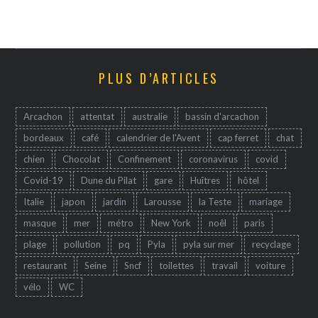
PLUS D’ARTICLES
Arcachon
attentat
australie
bassin d'arcachon
bordeaux
café
calendrier de l'Avent
cap ferret
chat
chien
Chocolat
Confinement
coronavirus
covid
Covid-19
Dune du Pilat
gare
Huîtres
hôtel
Italie
japon
jardin
Larousse
la Teste
mariage
masque
mer
métro
New York
noêl
paris
plage
pollution
pq
Pyla
pyla sur mer
recyclage
restaurant
Seine
Sncf
toilettes
travail
voiture
vélo
WC