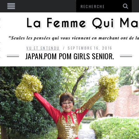
ENTENDU
VU ET ENTENDU
SEPTEMBRE 16, 2016
 OU RESTER
JAPAN.POM POM GIRLS SENIOR.
TE
ITS
ITATION
L
LE MONROZIER