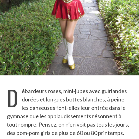
TLE ARCACHON
TO
T
LA PHOTO
D
ébardeurs roses, mini-jupes avec guirlandes
dorées et longues bottes blanches, à peine
les danseuses font-elles leur entrée dans le
gymnase que les applaudissements résonnent à
tout rompre. Pensez, on n’en voit pas tous les jours,
des pom-pom girls de plus de 60 ou 80 printemps.
ETS ATTACHÉS À LA
UN GRONDIN FOURRÉ AUX
UN