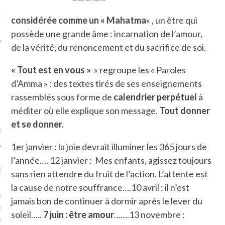
ue sur
la-femme-qui-
considérée comme un « Mahatma
« , un être qui
fr
possède une grande âme : incarnation de l’amour,
de la vérité, du renoncement et du sacrifice de soi.
« Tout est en vous »
» regroupe les « Paroles
d’Amma » : des textes tirés de ses enseignements
TROUVEZ MOI SUR
rassemblés sous forme de
calendrier perpétuel
à
TWITTER
méditer où elle explique son message.
Tout donner
et se donner.
de @Isa_Monrozier
1er janvier : la joie devrait illuminer les 365 jours de
l’année…. 12 janvier : Mes enfants, agissez toujours
LITTLE ARCACHON
sans rien attendre du fruit de l’action. L’attente est
la cause de notre souffrance….10 avril : il n’est
, je t'aime, my little bassin
jamais bon de continuer à dormir après le lever du
on".
soleil…..
7 juin : être amour
…….13 novembre :
u m'aimes comment ? "