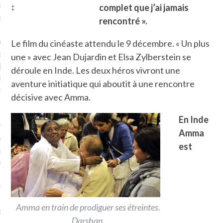
:
plat. Je ne suis pas une
complet que j’ai jamais
arfaite.
rencontré ».
fle, je le garde pour ce
Le film du cinéaste attendu le 9 décembre. « Un plus
is, je sens, j’entends, je
une » avec Jean Dujardin et Elsa Zylberstein se
je goûte et ceux que je
déroule en Inde. Les deux héros vivront une
e ! Marcheuse des villes,
aventure initiatique qui aboutit à une rencontre
ps, des ruines et des
décisive avec Amma.
En Inde
e qui Marche
: pousseuse
Amma
, cochère ou pas. Mais
est
ux, pas d’interdit. Vélo,
étro, bateau…
e incite à un autre regard
 autre curiosité. C’est un
Amma en train de prodiguer ses étreintes.
prit.
Darshan.