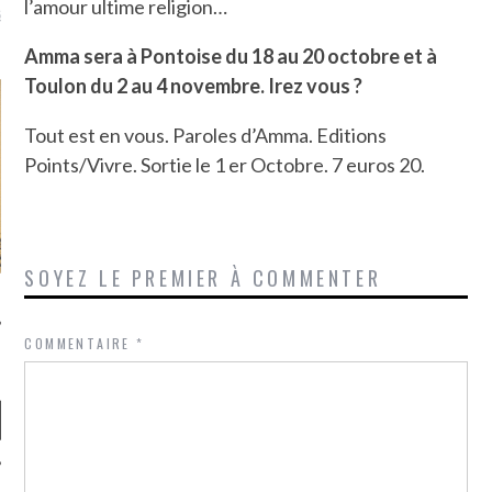
l’amour ultime religion…
là, je ne parle presque que
Amma sera à Pontoise du 18 au 20 octobre et à
Toulon du 2 au 4 novembre. Irez vous ?
Tout est en vous. Paroles d’Amma. Editions
Points/Vivre. Sortie le 1 er Octobre. 7 euros 20.
SOYEZ LE PREMIER À COMMENTER
COMMENTAIRE
*