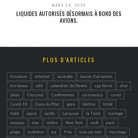
MARS 24, 2026
LIQUIDES AUTORISÉS DÉSORMAIS À BORD DES
AVIONS.
PLUS D’ARTICLES
Arcachon
attentat
australie
bassin d'arcachon
bordeaux
café
calendrier de l'Avent
cap ferret
chat
chien
Chocolat
Confinement
coronavirus
covid
Covid-19
Dune du Pilat
gare
Huîtres
hôtel
Italie
japon
jardin
Larousse
la Teste
mariage
masque
mer
métro
New York
noêl
paris
plage
pollution
pq
Pyla
pyla sur mer
recyclage