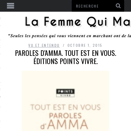
ENTENDU
VU ET ENTENDU
OCTOBRE 1, 2015
 OU RESTER
PAROLES D’AMMA. TOUT EST EN VOUS.
ÉDITIONS POINTS VIVRE.
TE
ITS
ITATION
L
LE MONROZIER