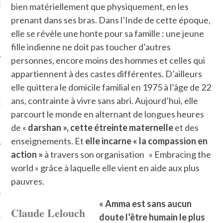
LE DE L’AMBASSADE
CHAMPIGNONS ET AUX
D
bien matériellement que physiquement, en les
N À PARIS. POURQUOI
LARDONS DANS LA HALLE
prenant dans ses bras. Dans l’Inde de cette époque,
? POUR QUI ?
DE DAX. ET POURQUOI PAS
?
elle se révèle une honte pour sa famille : une jeune
fille indienne ne doit pas toucher d’autres
personnes, encore moins des hommes et celles qui
appartiennent à des castes différentes. D’ailleurs
elle quittera le domicile familial en 1975 à l’âge de 22
UVEZ MES DERNIERS
ans, contrainte à vivre sans abri. Aujourd’hui, elle
CLES SUR FACEBOOK
parcourt le monde en alternant de longues heures
de «
darshan », cette étreinte maternelle
et des
enseignements. Et
elle incarne « la compassion en
action »
à travers son organisation » Embracing the
FEMME QUI MARCHE
world » grâce à laquelle elle vient en aide aux plus
pauvres.
mps
journaliste à France
« Amma est sans aucun
’ai toujours aimé marcher.
Claude Lelouch
errain conquis mais en
doute l’être humain le plus