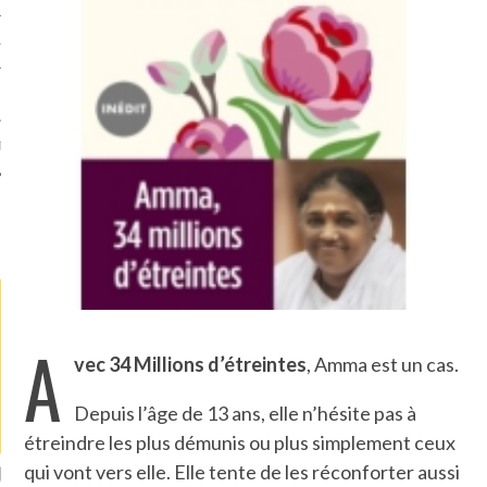
TLE ARCACHON
TO
T
LA PHOTO
A
vec 34 Millions d’étreintes
, Amma est un cas.
Depuis l’âge de 13 ans, elle n’hésite pas à
étreindre les plus démunis ou plus simplement ceux
qui vont vers elle. Elle tente de les réconforter aussi
ETS ATTACHÉS À LA
UN GRONDIN FOURRÉ AUX
UN