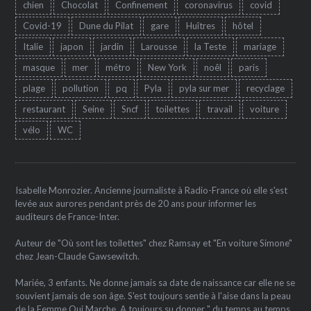
chien
Chocolat
Confinement
coronavirus
covid
Covid-19
Dune du Pilat
gare
Huîtres
hôtel
Italie
japon
jardin
Larousse
la Teste
mariage
masque
mer
métro
New York
noêl
paris
plage
pollution
pq
Pyla
pyla sur mer
recyclage
restaurant
Seine
Sncf
toilettes
travail
voiture
vélo
WC
Isabelle Monrozier. Ancienne journaliste à Radio-France où elle s'est
levée aux aurores pendant près de 20 ans pour informer les
auditeurs de France-Inter.
Auteur de "Où sont les toilettes" chez Ramsay et "En voiture Simone"
chez Jean-Claude Gawsewitch.
Mariée, 3 enfants. Ne donne jamais sa date de naissance car elle ne se
souvient jamais de son âge. S'est toujours sentie à l'aise dans la peau
de la Femme Qui Marche. A toujours su donner " du temps au temps