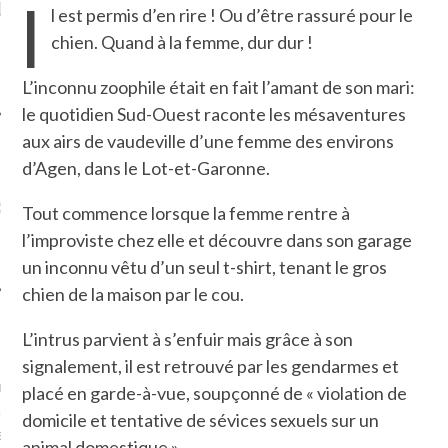
I
LE DE L’AMBASSADE
CHAMPIGNONS ET AUX
D
l est permis d’en rire ! Ou d’être rassuré pour le
N À PARIS. POURQUOI
LARDONS DANS LA HALLE
chien. Quand à la femme, dur dur !
? POUR QUI ?
DE DAX. ET POURQUOI PAS
?
L’inconnu zoophile était en fait l’amant de son mari:
le quotidien Sud-Ouest raconte les mésaventures
aux airs de vaudeville d’une femme des environs
d’Agen, dans le Lot-et-Garonne.
UVEZ MES DERNIERS
CLES SUR FACEBOOK
Tout commence lorsque la femme rentre à
l’improviste chez elle et découvre dans son garage
un inconnu vêtu d’un seul t-shirt, tenant le gros
chien de la maison par le cou.
FEMME QUI MARCHE
L’intrus parvient à s’enfuir mais grâce à son
signalement, il est retrouvé par les gendarmes et
mps
journaliste à France
placé en garde-à-vue, soupçonné de « violation de
’ai toujours aimé marcher.
domicile et tentative de sévices sexuels sur un
errain conquis mais en
animal domestique ».