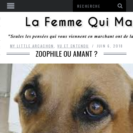
ENTENDU
MY LITTLE ARCACHON
,
VU ET ENTENDU
JUIN 6, 2018
 OU RESTER
ZOOPHILE OU AMANT ?
TE
ITS
ITATION
L
LE MONROZIER