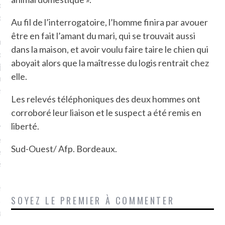
plat. Je ne suis pas une
arfaite.
Au fil de l’interrogatoire, l’homme finira par avouer
être en fait l’amant du mari, qui se trouvait aussi
fle, je le garde pour ce
dans la maison, et avoir voulu faire taire le chien qui
is, je sens, j’entends, je
aboyait alors que la maîtresse du logis rentrait chez
je goûte et ceux que je
elle.
e ! Marcheuse des villes,
ps, des ruines et des
Les relevés téléphoniques des deux hommes ont
corroboré leur liaison et le suspect a été remis en
liberté.
e qui Marche
: pousseuse
, cochère ou pas. Mais
Sud-Ouest/ Afp. Bordeaux.
ux, pas d’interdit. Vélo,
étro, bateau…
e incite à un autre regard
SOYEZ LE PREMIER À COMMENTER
 autre curiosité. C’est un
prit.