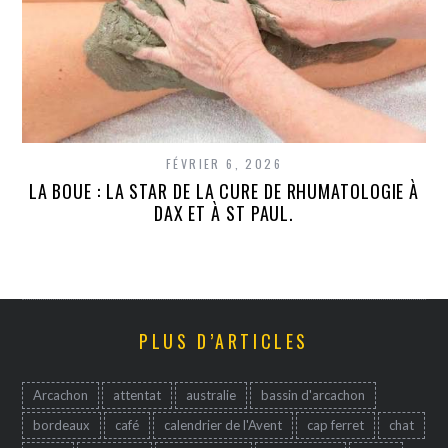
FÉVRIER 6, 2026
LA BOUE : LA STAR DE LA CURE DE RHUMATOLOGIE À
DAX ET À ST PAUL.
PLUS D’ARTICLES
Arcachon
attentat
australie
bassin d'arcachon
bordeaux
café
calendrier de l'Avent
cap ferret
chat