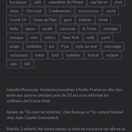
bordeaux
café
calendrier de l'Avent
cap ferret
chat
chien
Chocolat
Confinement
coronavirus
covid
Covid-19
Dune du Pilat
gare
Huîtres
hôtel
Italie
japon
jardin
Larousse
la Teste
mariage
masque
mer
métro
New York
noêl
paris
plage
pollution
pq
Pyla
pyla sur mer
recyclage
restaurant
Seine
Sncf
toilettes
travail
voiture
vélo
WC
Isabelle Monrozier. Ancienne journaliste à Radio-France où elle s'est
levée aux aurores pendant près de 20 ans pour informer les
auditeurs de France-Inter.
Auteur de "Où sont les toilettes" chez Ramsay et "En voiture Simone"
chez Jean-Claude Gawsewitch.
Mariée, 3 enfants. Ne donne jamais sa date de naissance car elle ne se