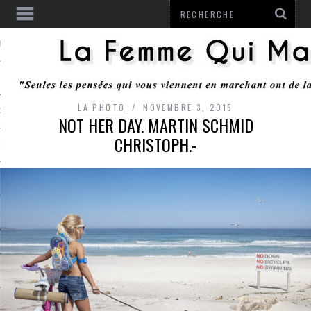
ENTENDU
LA PHOTO
NOVEMBRE 3, 2015
 OU RESTER
NOT HER DAY. MARTIN SCHMID
CHRISTOPH.-
TE
ITS
ITATION
L
LE MONROZIER