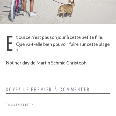
TLE ARCACHON
TO
E
T
t oui ce n’est pas son jour à cette petite fille.
Que va-t-elle bien pouvoir faire sur cette plage
?
LA PHOTO
Not her day de Martin Schmid Christoph.
SOYEZ LE PREMIER À COMMENTER
COMMENTAIRE
*
ETS ATTACHÉS À LA
UN GRONDIN FOURRÉ AUX
UN