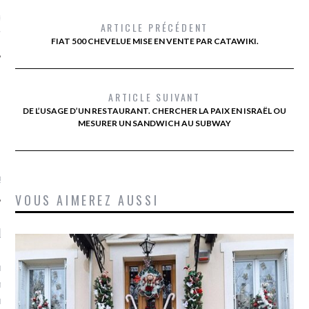
ue sur
la-femme-qui-
ARTICLE PRÉCÉDENT
fr
FIAT 500 CHEVELUE MISE EN VENTE PAR CATAWIKI.
ARTICLE SUIVANT
DE L’USAGE D’UN RESTAURANT. CHERCHER LA PAIX EN ISRAËL OU
MESURER UN SANDWICH AU SUBWAY
TROUVEZ MOI SUR
TWITTER
de @Isa_Monrozier
VOUS AIMEREZ AUSSI
LITTLE ARCACHON
, je t'aime, my little bassin
on".
u m'aimes comment ? "