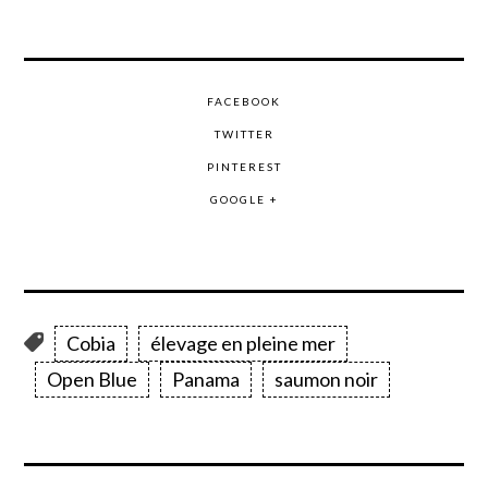
FACEBOOK
TWITTER
PINTEREST
GOOGLE +
Cobia
élevage en pleine mer
Open Blue
Panama
saumon noir