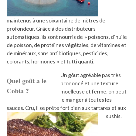
ue sur
la-femme-qui-
fr
maintenus à une soixantaine de mètres de
profondeur. Grâce à des distributeurs
automatiques, ils sont nourris de » poissons, d’huile
de poisson, de protéines végétales, de vitamines et
de minéraux, sans antibiotiques, pesticides,
TROUVEZ MOI SUR
colorants, hormones » et tutti quanti.
TWITTER
Un gôut agréable pas très
de @Isa_Monrozier
Quel goût a le
prononcé et une texture
Cobia ?
moelleuse et ferme. on peut
le manger à toutes les
LITTLE ARCACHON
sauces. Cru, il se prête fort bien aux tartares et aux
sushis.
, je t'aime, my little bassin
on".
u m'aimes comment ? "