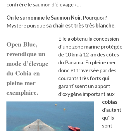
plat. Je ne suis pas une
confrère le saumon d’élevage »…
arfaite.
On le surnomme le Saumon Noir.
Pourquoi ?
fle, je le garde pour ce
Mystère puisque
sa chair est très très blanche.
is, je sens, j’entends, je
Elle a obtenu la concession
je goûte et ceux que je
Open Blue,
e ! Marcheuse des villes,
d’une zone marine protégée
revendique un
ps, des ruines et des
de 10 km à 12 km des côtes
mode d’élevage
du Panama. En pleine mer
donc et traversée par des
du Cobia en
e qui Marche
: pousseuse
courants très forts qui
pleine mer
, cochère ou pas. Mais
garantissent un apport
ux, pas d’interdit. Vélo,
exemplaire.
d’oxygène important aux
étro, bateau…
cobias
d’autant
e incite à un autre regard
 autre curiosité. C’est un
qu’ils
prit.
sont