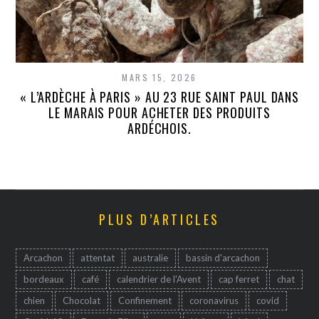
MARS 15, 2026
« L’ARDÈCHE À PARIS » AU 23 RUE SAINT PAUL DANS
LE MARAIS POUR ACHETER DES PRODUITS
ARDÉCHOIS.
PLUS D’ARTICLES
Arcachon
attentat
australie
bassin d'arcachon
bordeaux
café
calendrier de l'Avent
cap ferret
chat
chien
Chocolat
Confinement
coronavirus
covid