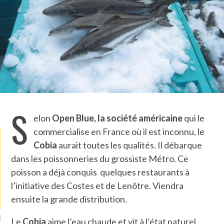
TLE ARCACHON
TO
T
S
LA PHOTO
elon
Open Blue, la société américaine
qui le
commercialise en France où il est inconnu, le
Cobia
aurait toutes les qualités. Il débarque
dans les poissonneries du grossiste Métro. Ce
poisson a déjà conquis quelques restaurants à
l’initiative des Costes et de Lenôtre. Viendra
ensuite la grande distribution.
ETS ATTACHÉS À LA
UN GRONDIN FOURRÉ AUX
UN
Le
Cobia
aime l’eau chaude et vit à l’état naturel