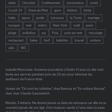
chien
Chocolat
Confinement
coronavirus
covid
Covid-19
Dune du Pilat
gare
Huîtres
hôtel
Italie
japon
jardin
Larousse
la Teste
mariage
masque
mer
métro
New York
noêl
paris
plage
pollution
pq
Pyla
pyla sur mer
recyclage
restaurant
Seine
Sncf
toilettes
travail
voiture
vélo
WC
Isabelle Monrozier. Ancienne journaliste à Radio-France où elle s'est
levée aux aurores pendant près de 20 ans pour informer les
auditeurs de France-Inter.
Auteur de "Où sont les toilettes" chez Ramsay et "En voiture Simone"
chez Jean-Claude Gawsewitch.
Mariée, 3 enfants. Ne donne jamais sa date de naissance car elle ne se
souvient jamais de son âge. S'est toujours sentie à l'aise dans la peau