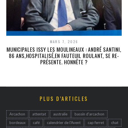
MARS 7, 2026
MUNICIPALES ISSY LES MOULINEAUX : ANDRÉ SANTINI,
86 ANS,HOSPITALISÉ,EN FAUTEUIL ROULANT, SE RE-
PRÉSENTE. HONNÊTE ?
PLUS D’ARTICLES
Arcachon
attentat
australie
bassin d'arcachon
bordeaux
café
calendrier de l'Avent
cap ferret
chat