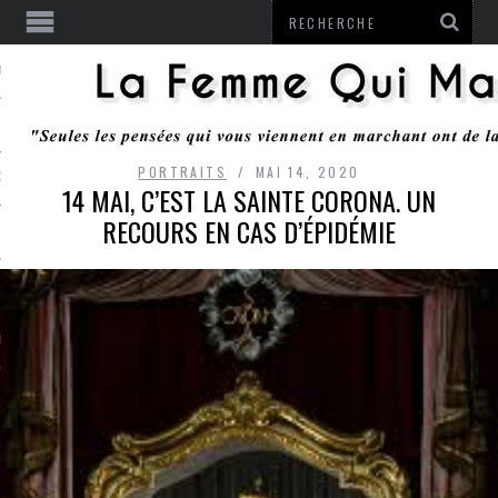
ENTENDU
PORTRAITS
MAI 14, 2020
 OU RESTER
14 MAI, C’EST LA SAINTE CORONA. UN
RECOURS EN CAS D’ÉPIDÉMIE
TE
ITS
ITATION
L
LE MONROZIER