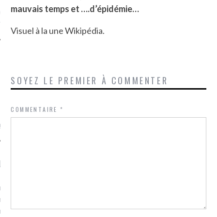
mauvais temps et ….d’épidémie…
ue sur
la-femme-qui-
fr
Visuel à la une Wikipédia.
SOYEZ LE PREMIER À COMMENTER
TROUVEZ MOI SUR
TWITTER
COMMENTAIRE
*
de @Isa_Monrozier
LITTLE ARCACHON
, je t'aime, my little bassin
on".
u m'aimes comment ? "