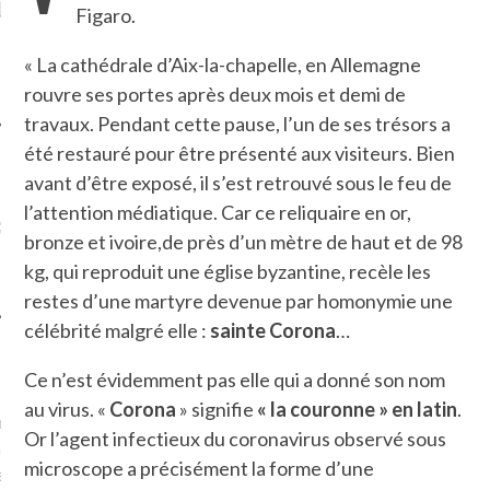
LE DE L’AMBASSADE
CHAMPIGNONS ET AUX
D
Figaro.
N À PARIS. POURQUOI
LARDONS DANS LA HALLE
? POUR QUI ?
DE DAX. ET POURQUOI PAS
« La cathédrale d’Aix-la-chapelle, en Allemagne
?
rouvre ses portes après deux mois et demi de
travaux. Pendant cette pause, l’un de ses trésors a
été restauré pour être présenté aux visiteurs. Bien
avant d’être exposé, il s’est retrouvé sous le feu de
UVEZ MES DERNIERS
l’attention médiatique. Car ce reliquaire en or,
CLES SUR FACEBOOK
bronze et ivoire,de près d’un mètre de haut et de 98
kg, qui reproduit une église byzantine, recèle les
restes d’une martyre devenue par homonymie une
célébrité malgré elle :
sainte Corona
…
FEMME QUI MARCHE
Ce n’est évidemment pas elle qui a donné son nom
au virus. «
Corona
» signifie
« la couronne » en latin
.
mps
journaliste à France
Or l’agent infectieux du coronavirus observé sous
’ai toujours aimé marcher.
microscope a précisément la forme d’une
errain conquis mais en