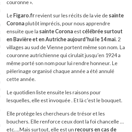
couronne ».
plat. Je ne suis pas une
arfaite.
Le
Figaro.fr
revient sur les récits de la vie de
sainte
Corona
plutôt imprécis, pour nous apprendre
fle, je le garde pour ce
ensuite que la
sainte Corona
est
célébrée surtout
is, je sens, j’entends, je
je goûte et ceux que je
en Bavière et en Autriche
aujourd’hui le 14 mai.
2
e ! Marcheuse des villes,
villages au sud de Vienne portent même son nom. La
ps, des ruines et des
couronne autrichienne qui cirulait jusqu’en 1924 a
même porté son nom pour lui rendre honneur. Le
pèlerinage organisé chaque année a été annulé
e qui Marche
: pousseuse
cette année.
, cochère ou pas. Mais
ux, pas d’interdit. Vélo,
Le quotidien liste ensuite les raisons pour
étro, bateau…
lesquelles, elle est invoquée . Et là c’est le bouquet.
e incite à un autre regard
Elle protège les chercheurs de trésor et les
 autre curiosité. C’est un
bouchers. Elle renforce ceux dont la foi chancelle …
prit.
etc….Mais surtout, elle est un
recours en cas de