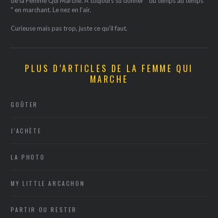
de la Femme Qui Marche. A toujours su donner " du temps au temps
" en marchant. Le nez en l'air.
Curieuse mais pas trop, juste ce qu'il faut.
PLUS D’ARTICLES DE LA FEMME QUI
MARCHE
GOÛTER
J'ACHÈTE
LA PHOTO
MY LITTLE ARCACHON
PARTIR OU RESTER