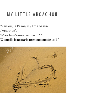
MY LITTLE ARCACHON
"Mais oui, je t'aime, my little bassin
d'Arcachon".
" Mais tu m'aimes comment ? "
"Clique là, je ne parle presque que de toi ! "