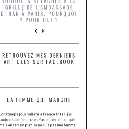
BOUQUETS ATTACHÉS À LA
UN GRONDIN FO
GRILLE DE L’AMBASSADE
CHAMPIGNONS 
D’IRAN À PARIS. POURQUOI
LARDONS DANS 
? POUR QUI ?
DE DAX. ET POU
?
RETROUVEZ MES DERNIERS
ARTICLES SUR FACEBOOK
LA FEMME QUI MARCHE
Longtemps
journaliste à France Inter
, j’ai
toujours aimé marcher. Pas en terrain conquis
mais en terrain plat. Je ne suis pas une femme