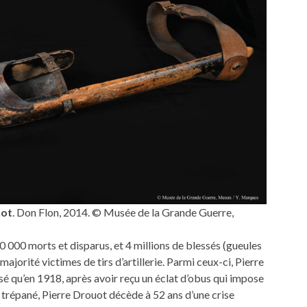
uot
. Don Flon, 2014. © Musée de la Grande Guerre,
00 000 morts et disparus, et 4 millions de blessés (gueules
ajorité victimes de tirs d’artillerie. Parmi ceux-ci, Pierre
sé qu’en 1918, après avoir reçu un éclat d’obus qui impose
trépané, Pierre Drouot décède à 52 ans d’une crise