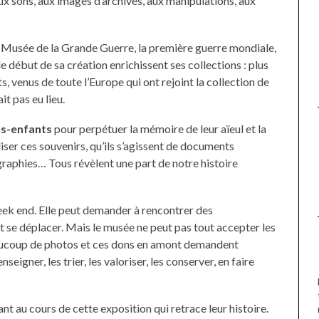
UNE MOUETTE SUR LA TÊTE
ux sons, aux images d’archives, aux manipulations, aux
DE LA VIERGE À BIARRITZ.
e Musée de la Grande Guerre, la première guerre mondiale,
e début de sa création enrichissent ses collections : plus
 venus de toute l’Europe qui ont rejoint la collection de
it pas eu lieu.
ts-enfants
pour perpétuer la mémoire de leur aïeul et la
iser ces souvenirs, qu’ils s’agissent de documents
graphies… Tous révèlent une part de notre histoire
eek end. Elle peut demander à rencontrer des
 se déplacer. Mais le musée ne peut pas tout accepter les
eaucoup de photos et ces dons en amont demandent
enseigner, les trier, les valoriser, les conserver, en faire
nt au cours de cette exposition qui retrace leur histoire.