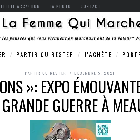
 LITTLE ARCACHON
LA PHOTO
CONTACT
ER
PARTIR OU RESTER
J’ACHÈTE
PORT
PARTIR OU RESTER
DÉCEMBRE 5, 2021
DONS »: EXPO ÉMOUVANT
 GRANDE GUERRE À MEA