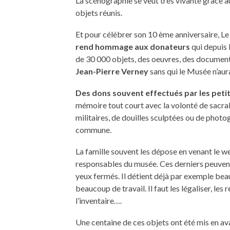
La scénographie se veut très vivante grâce a
objets réunis.
Et pour célébrer son 10 ème anniversaire, L
rend hommage aux donateurs
qui depuis l
de 30 000 objets, des oeuvres, des documents,
Jean-Pierre Verney
sans qui le Musée n’aura
Des dons souvent effectués par les peti
mémoire tout court avec la volonté de sacral
militaires, de douilles sculptées ou de photo
commune.
La famille souvent les dépose en venant le w
responsables du musée. Ces derniers peuvent
yeux fermés. Il détient déjà par exemple b
beaucoup de travail. Il faut les légaliser, les r
l’inventaire….
Une centaine de ces objets ont été mis en ava