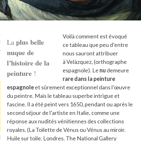
TLE ARCACHON
TO
Voilà comment est évoqué
plus belle
La
T
ce tableau que peu d’entre
nuque de
nous sauront attribuer
l’histoire de la
à Velàzquez, (orthographe
LA PHOTO
espagnole). Le
nu
demeure
peinture
!
rare dans la peinture
espagnole
et sûrement exceptionnel dans l’œuvre
du peintre. Mais le tableau superbe intrigue et
fascine. Il a été peint vers 1650, pendant ou après le
second séjour de l’artiste en Italie, comme une
réponse aux nudités vénitiennes des collections
royales. (La Toilette de Vénus ou Vénus au miroir.
ETS ATTACHÉS À LA
UN GRONDIN FOURRÉ AUX
UN
Huile sur toile. Londres. The National Gallery