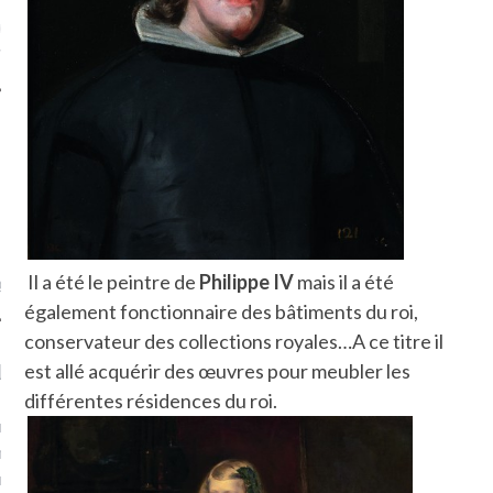
ue sur
la-femme-qui-
fr
TROUVEZ MOI SUR
TWITTER
Il a été le peintre de
Philippe IV
mais il a été
de @Isa_Monrozier
également fonctionnaire des bâtiments du roi,
conservateur des collections royales…A ce titre il
LITTLE ARCACHON
est allé acquérir des œuvres pour meubler les
différentes résidences du roi.
, je t'aime, my little bassin
on".
u m'aimes comment ? "