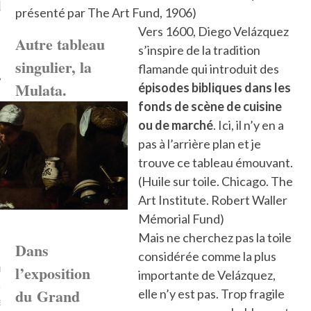
LE DE L’AMBASSADE
CHAMPIGNONS ET AUX
D
présenté par The Art Fund, 1906)
N À PARIS. POURQUOI
LARDONS DANS LA HALLE
Vers 1600, Diego Velázquez
? POUR QUI ?
DE DAX. ET POURQUOI PAS
Autre tableau
?
s’inspire de la tradition
singulier, la
flamande qui introduit des
Mulata.
épisodes
bibliques dans les
fonds de scène de cuisine
ou de marché
. Ici, il n’y en a
UVEZ MES DERNIERS
CLES SUR FACEBOOK
pas à l’arrière plan et je
trouve ce tableau émouvant.
(Huile sur toile. Chicago. The
Art Institute. Robert Waller
Mémorial Fund)
FEMME QUI MARCHE
Mais ne cherchez pas la toile
Dans
considérée comme la plus
mps
journaliste à France
l’exposition
importante de Velázquez,
’ai toujours aimé marcher.
du Grand
elle n’y est pas. Trop fragile
errain conquis mais en