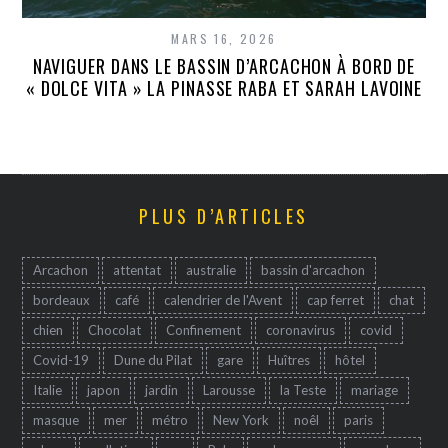
MARS 16, 2026
NAVIGUER DANS LE BASSIN D’ARCACHON À BORD DE
« DOLCE VITA » LA PINASSE RABA ET SARAH LAVOINE
PLUS D’ARTICLES
Arcachon
attentat
australie
bassin d'arcachon
bordeaux
café
calendrier de l'Avent
cap ferret
chat
chien
Chocolat
Confinement
coronavirus
covid
Covid-19
Dune du Pilat
gare
Huîtres
hôtel
Italie
japon
jardin
Larousse
la Teste
mariage
masque
mer
métro
New York
noêl
paris