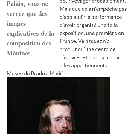
pour voyager probablement.
Palais, vous ne
plat. Je ne suis pas une
Mais que cela n’empêche pas
arfaite.
verrez que des
d’applaudir la performance
images
d’avoir organisé une telle
fle, je le garde pour ce
explicatives de la
is, je sens, j’entends, je
exposition, une première en
je goûte et ceux que je
France. Velázquez n’a
composition des
e ! Marcheuse des villes,
produit qu’une centaine
Ménines
.
ps, des ruines et des
d’œuvres et pour la plupart
elles appartiennent au
Musée du Prado à Madrid.
e qui Marche
: pousseuse
, cochère ou pas. Mais
ux, pas d’interdit. Vélo,
étro, bateau…
e incite à un autre regard
 autre curiosité. C’est un
prit.