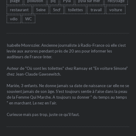
plage
pollution
pq
Pyla
pyla sur mer
recyclage
restaurant
Seine
Sncf
toilettes
travail
voiture
vélo
WC
Isabelle Monrozier. Ancienne journaliste à Radio-France où elle s'est
levée aux aurores pendant près de 20 ans pour informer les
auditeurs de France-Inter.
Auteur de "Où sont les toilettes" chez Ramsay et "En voiture Simone"
chez Jean-Claude Gawsewitch.
Mariée, 3 enfants. Ne donne jamais sa date de naissance car elle ne se
souvient jamais de son âge. S'est toujours sentie à l'aise dans la peau
de la Femme Qui Marche. A toujours su donner " du temps au temps
" en marchant. Le nez en l'air.
Curieuse mais pas trop, juste ce qu'il faut.