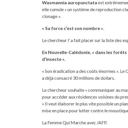
Wasmannia auropunctata
est extrêmement
elle cumule « un système de reproduction cla
clonage ».
« Sa force c’est son nombre »
.
Le chercheur l’ a fait placer sur la liste de
En Nouvelle-Calédonie, « dans les forêts 
d’insecte ».
« Son éradication a des coûts énormes ». Le Q
a déjà consacré 30 millions de dollars.
Le chercheur souhaite « communiquer au max
pour accéder aux résidences voisines du pre
« Il veut élaborer le plus vite possible un pl
mise en place pour lutter contre le moustique
La Femme Qui Marche avec /AFP.