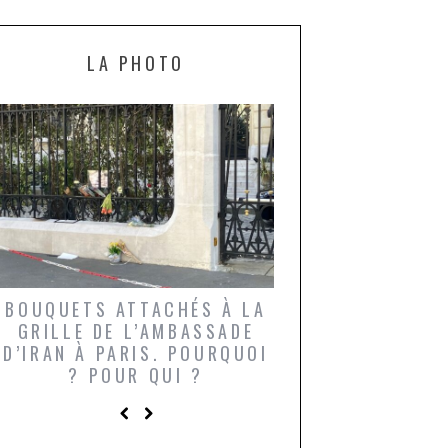
LA PHOTO
BOUQUETS ATTACHÉS À LA
UN GRONDIN FO
GRILLE DE L’AMBASSADE
CHAMPIGNONS 
D’IRAN À PARIS. POURQUOI
LARDONS DANS 
? POUR QUI ?
DE DAX. ET POU
?