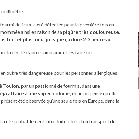
 millimètre…..
e fourmi de feu », a été détectée pour la première fois en
surnommée ainsi en raison de sa
piqûre très douloureuse.
lus fort et plus long, puisque ça dure 2-3 heures ».
er la cécité d’autres animaux, et les faire fuir
 en outre très dangereuse pour les personnes allergiques.
à Toulon,
par un passionné de fourmis, dans une
éjà affaire à une super-colonie,
donc on pense qu’elle
UNE MOUETTE SUR LA TÊTE
u’à présent été observée qu’une seule fois en Europe, dans la
DE LA VIERGE À BIARRITZ.
d
a été probablement introduite « lors d’un transport de