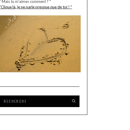
" Mais tu m'aimes comment ? "
"Clique là, je ne parle presque que de toi ! "