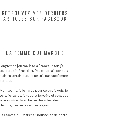
RETROUVEZ MES DERNIERS
ARTICLES SUR FACEBOOK
LA FEMME QUI MARCHE
Longtemps
journaliste à France Inter
, j’ai
toujours aimé marcher. Pas en terrain conquis
mais en terrain plat. Je ne suis pas une femme
parfaite.
Mon souffle, je le garde pour ce que je vois, je
sens, j’entends, je touche, je goûte et ceux que
je rencontre ! Marcheuse des villes, des
champs, des ruines et des plages.
La Femme qui Marche
: pousseuse de porte,