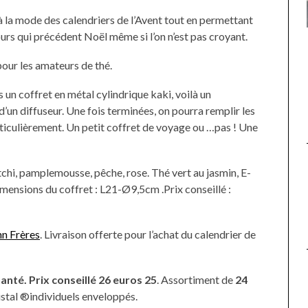
 la mode des calendriers de l’Avent tout en permettant
urs qui précédent Noël même si l’on n’est pas croyant.
UNE MOUETTE SUR LA TÊTE
DE LA VIERGE À BIARRITZ.
ur les amateurs de thé.
un coffret en métal cylindrique kaki, voilà un
d’un diffuseur. Une fois terminées, on pourra remplir les
articulièrement. Un petit coffret de voyage ou …pas ! Une
tchi, pamplemousse, pêche, rose. Thé vert au jasmin, E-
imensions du coffret : L21-Ø9,5cm .Prix conseillé :
n Frères
. Livraison offerte pour l’achat du calendrier de
hanté.
Prix conseillé 26 euros 25
. Assortiment de
24
stal ®individuels enveloppés.