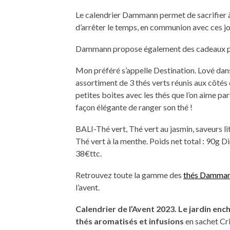
Le calendrier Dammann permet de sacrifier à
d’arrêter le temps, en communion avec ces jo
Dammann propose également des cadeaux po
Mon préféré s’appelle Destination. Lové dans 
assortiment de 3 thés verts réunis aux côtés 
petites boites avec les thés que l’on aime p
façon élégante de ranger son thé !
BALI-Thé vert, Thé vert au jasmin, saveurs li
Thé vert à la menthe. Poids net total : 90g D
38€ttc.
Retrouvez toute la gamme des
thés Damman
l’avent.
Calendrier de l’Avent 2023. Le jardin enc
thés aromatisés et infusions
en sachet Cri