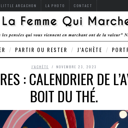
 LITTLE ARCACHON
LA PHOTO
CONTACT
ER
PARTIR OU RESTER
J’ACHÈTE
PORT
J'ACHÈTE
NOVEMBRE 23, 2023
ES : CALENDRIER DE L’A
BOIT DU THÉ.