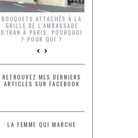
BOUQUETS ATTACHÉS À LA
UN GRONDIN FO
GRILLE DE L’AMBASSADE
CHAMPIGNONS 
D’IRAN À PARIS. POURQUOI
LARDONS DANS 
? POUR QUI ?
DE DAX. ET POU
?
RETROUVEZ MES DERNIERS
ARTICLES SUR FACEBOOK
LA FEMME QUI MARCHE