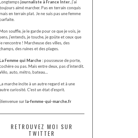
Longtemps
journaliste à France Inter
, j’ai
toujours aimé marcher. Pas en terrain conquis
mais en terrain plat. Je ne suis pas une femme
parfaite.
Mon souffle, je le garde pour ce que je vois, je
sens, j’entends, je touche, je goûte et ceux que
je rencontre ! Marcheuse des villes, des
champs, des ruines et des plages.
La Femme qui Marche
: pousseuse de porte,
cochère ou pas. Mais entre deux, pas d’interdit.
Vélo, auto, métro, bateau…
La marche incite à un autre regard et à une
autre curiosité. C’est un état d’esprit.
Bienvenue sur
la-femme-qui-marche.fr
RETROUVEZ MOI SUR
TWITTER