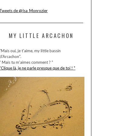
Tweets de @Isa_Monrozier
MY LITTLE ARCACHON
"Mais oui, je t'aime, my little bassin
d'Arcachon".
" Mais tu m'aimes comment ? "
"Clique là, je ne parle presque que de toi ! "