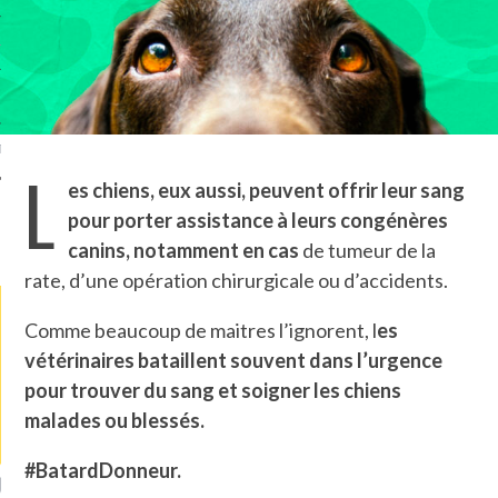
TLE ARCACHON
TO
T
L
es chiens, eux aussi, peuvent offrir leur sang
pour porter assistance à leurs congénères
LA PHOTO
canins, notamment en cas
de tumeur de la
rate, d’une opération chirurgicale ou d’accidents.
Comme beaucoup de maitres l’ignorent, l
es
vétérinaires bataillent souvent dans l’urgence
pour trouver du sang et soigner les chiens
malades ou blessés.
#BatardDonneur.
ETS ATTACHÉS À LA
UN GRONDIN FOURRÉ AUX
UN