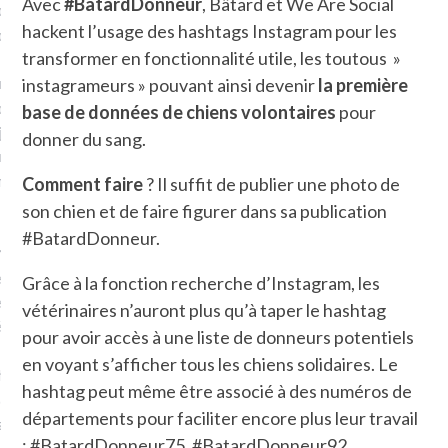
Avec
#BatardDonneur
, Bâtard et We Are Social
plat. Je ne suis pas une
hackent l’usage des hashtags Instagram pour les
arfaite.
transformer en fonctionnalité utile, les toutous »
fle, je le garde pour ce
instagrameurs » pouvant ainsi devenir
la première
is, je sens, j’entends, je
base de données de chiens volontaires
pour
je goûte et ceux que je
donner du sang.
e ! Marcheuse des villes,
ps, des ruines et des
Comment faire
? Il suffit de publier une photo de
son chien et de faire figurer dans sa publication
#BatardDonneur.
e qui Marche
: pousseuse
, cochère ou pas. Mais
Grâce à la fonction recherche d’Instagram, les
ux, pas d’interdit. Vélo,
vétérinaires n’auront plus qu’à taper le hashtag
étro, bateau…
pour avoir accès à une liste de donneurs potentiels
en voyant s’afficher tous les chiens solidaires. Le
e incite à un autre regard
hashtag peut même être associé à des numéros de
 autre curiosité. C’est un
départements pour faciliter encore plus leur travail
prit.
: #BatardDonneur75, #BatardDonneur92,