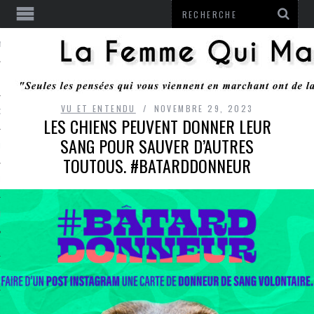
ENTENDU
VU ET ENTENDU
NOVEMBRE 29, 2023
 OU RESTER
LES CHIENS PEUVENT DONNER LEUR
SANG POUR SAUVER D’AUTRES
TE
TOUTOUS. #BATARDDONNEUR
ITS
ITATION
L
LE MONROZIER