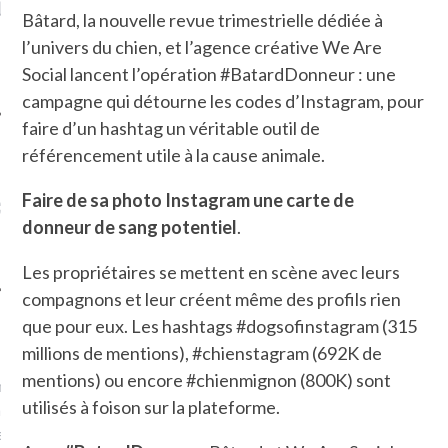
LE DE L’AMBASSADE
CHAMPIGNONS ET AUX
D
Bâtard, la nouvelle revue trimestrielle dédiée à
N À PARIS. POURQUOI
LARDONS DANS LA HALLE
? POUR QUI ?
DE DAX. ET POURQUOI PAS
l’univers du chien, et l’agence créative We Are
?
Social lancent l’opération #BatardDonneur : une
campagne qui détourne les codes d’Instagram, pour
faire d’un hashtag un véritable outil de
référencement utile à la cause animale.
UVEZ MES DERNIERS
Faire de sa photo Instagram une carte de
CLES SUR FACEBOOK
donneur de sang potentiel
.
Les propriétaires se mettent en scène avec leurs
compagnons et leur créent même des profils rien
que pour eux. Les hashtags #dogsofinstagram (315
FEMME QUI MARCHE
millions de mentions), #chienstagram (692K de
mentions) ou encore #chienmignon (800K) sont
mps
journaliste à France
utilisés à foison sur la plateforme.
’ai toujours aimé marcher.
errain conquis mais en