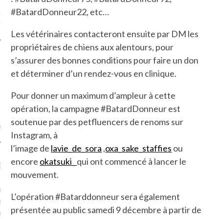
#BatardDonneur22, etc…
ue sur
la-femme-qui-
fr
Les vétérinaires contacteront ensuite par DM les
propriétaires de chiens aux alentours, pour
s’assurer des bonnes conditions pour faire un don
et déterminer d’un rendez-vous en clinique.
TROUVEZ MOI SUR
Pour donner un maximum d’ampleur à cette
TWITTER
opération, la campagne #BatardDonneur est
soutenue par des petfluencers de renoms sur
de @Isa_Monrozier
Instagram, à
l’image de
lavie_de_sora
,
oxa_sake_staffies
ou
encore
okatsuki_
qui ont commencé à lancer le
LITTLE ARCACHON
mouvement.
, je t'aime, my little bassin
L’opération #Batarddonneur sera également
on".
présentée au public samedi 9 décembre à partir de
u m'aimes comment ? "