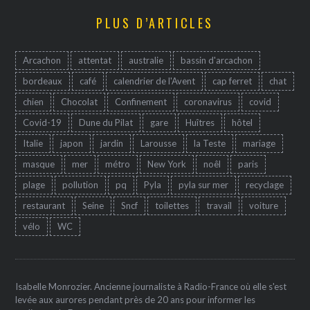
PLUS D’ARTICLES
Arcachon
attentat
australie
bassin d'arcachon
bordeaux
café
calendrier de l'Avent
cap ferret
chat
chien
Chocolat
Confinement
coronavirus
covid
Covid-19
Dune du Pilat
gare
Huîtres
hôtel
Italie
japon
jardin
Larousse
la Teste
mariage
masque
mer
métro
New York
noêl
paris
plage
pollution
pq
Pyla
pyla sur mer
recyclage
restaurant
Seine
Sncf
toilettes
travail
voiture
vélo
WC
Isabelle Monrozier. Ancienne journaliste à Radio-France où elle s'est
levée aux aurores pendant près de 20 ans pour informer les