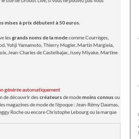
 le site de Drouot Live, si vous ne pouvez pas vous
es mises à prix débutent à 50 euros
.
ve les
grands noms de la mode
comme Courrèges,
d, Yohji Yamamoto, Thierry Mugler, Martin Margiela,
roix, Jean-Charles de Castelbajac, Issey Miyake, Martine
on de découvrir des
créateurs
de mode
moins connus
ou
ns les magazines de mode de l’époque : Jean-Rémy Daumas,
, Peggy Roche ou encore Christophe Lebourg ou la marque