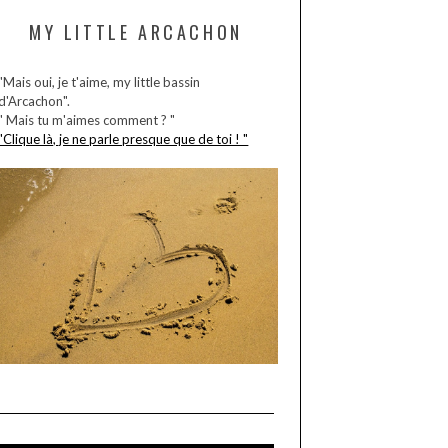
MY LITTLE ARCACHON
"Mais oui, je t'aime, my little bassin
d'Arcachon".
" Mais tu m'aimes comment ? "
"Clique là, je ne parle presque que de toi ! "