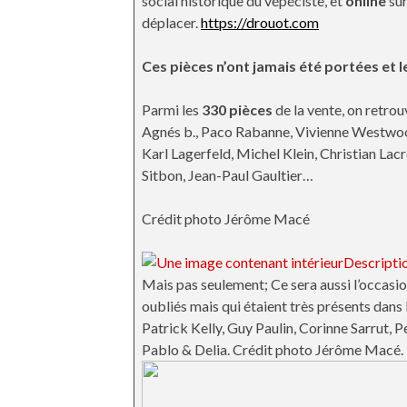
social historique du vépéciste, et
online
sur
déplacer.
https://drouot.com
Ces pièces n’ont jamais été portées et l
Parmi les
330 pièces
de la vente, on retrou
Agnés b., Paco Rabanne, Vivienne Westwoo
Karl Lagerfeld, Michel Klein, Christian Lac
Sitbon, Jean-Paul Gaultier…
Crédit photo Jérôme Macé
Mais pas seulement; Ce sera aussi l’occasi
oubliés mais qui étaient très présents da
Patrick Kelly, Guy Paulin, Corinne Sarrut
Pablo & Delia. Crédit photo Jérôme Macé.