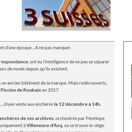
 et d’une époque…A ne pas manquer.
orrespondance
, ont eu l’intelligence de ne pas se séparer
urs de mode depuis qu’ils existent.
 un ancien bâtiment de la marque. Mais redécouverts,
 Piscine de Roubaix
en 2017.
ouh…d’une vente aux enchères
le 12 décembre à 14h.
enchères de ses archives
, orchestrée par Pénélope
UNE MOUETTE SUR LA TÊTE
hysiquement à
Villeneuve d’Asq
, où se trouve le siège
DE LA VIERGE À BIARRITZ.