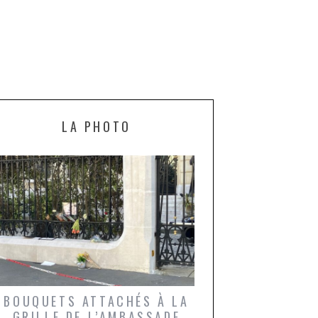
LA PHOTO
BOUQUETS ATTACHÉS À LA
UN GRONDIN FO
GRILLE DE L’AMBASSADE
CHAMPIGNONS 