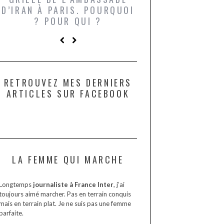
D’IRAN À PARIS. POURQUOI
LARDONS DANS 
? POUR QUI ?
DE DAX. ET POU
?
RETROUVEZ MES DERNIERS
ARTICLES SUR FACEBOOK
LA FEMME QUI MARCHE
Longtemps
journaliste à France Inter
, j’ai
toujours aimé marcher. Pas en terrain conquis
mais en terrain plat. Je ne suis pas une femme
parfaite.