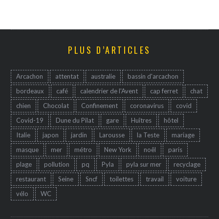
PLUS D’ARTICLES
Arcachon
attentat
australie
bassin d'arcachon
bordeaux
café
calendrier de l'Avent
cap ferret
chat
chien
Chocolat
Confinement
coronavirus
covid
Covid-19
Dune du Pilat
gare
Huîtres
hôtel
Italie
japon
jardin
Larousse
la Teste
mariage
masque
mer
métro
New York
noêl
paris
plage
pollution
pq
Pyla
pyla sur mer
recyclage
restaurant
Seine
Sncf
toilettes
travail
voiture
vélo
WC