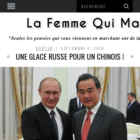
ENTENDU
GOÛTER
SEPTEMBRE 5, 2016
 OU RESTER
UNE GLACE RUSSE POUR UN CHINOIS !
TE
ITS
ITATION
L
LE MONROZIER