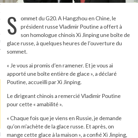
S
TLE ARCACHON
ommet du G20. A Hangzhou en Chine, le
président russe Vladimir Poutine a offert à
TO
son homologue chinois Xi Jinping une boîte de
T
glace russe, à quelques heures de l’ouverture du
sommet.
« Je vous ai promis d’en ramener. Et je vous ai
LA PHOTO
apporté une boîte entière de glace », a déclaré
Poutine, accueilli par Xi Jinping.
Le dirigeant chinois a remercié Vladimir Poutine
pour cette « amabilité ».
« Chaque fois que je viens en Russie, je demande
qu’on m’achète de la glace russe. Et après, on
ETS ATTACHÉS À LA
UN GRONDIN FOURRÉ AUX
UN
mange cette glace à la maison », a confié Xi Jinping,