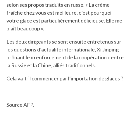
LE DE L’AMBASSADE
CHAMPIGNONS ET AUX
D
selon ses propos traduits en russe. « La crème
N À PARIS. POURQUOI
LARDONS DANS LA HALLE
fraîche chez vous est meilleure, c’est pourquoi
? POUR QUI ?
DE DAX. ET POURQUOI PAS
?
votre glace est particulièrement délicieuse. Elle me
plaît beaucoup ».
Les deux dirigeants se sont ensuite entretenus sur
les questions d’actualité internationale, Xi Jinping
UVEZ MES DERNIERS
prônant le « renforcement de la coopération » entre
CLES SUR FACEBOOK
la Russie et la Chine, alliés traditionnels.
Cela va-t-il commencer par l’importation de glaces ?
FEMME QUI MARCHE
Source AFP.
mps
journaliste à France
’ai toujours aimé marcher.
errain conquis mais en