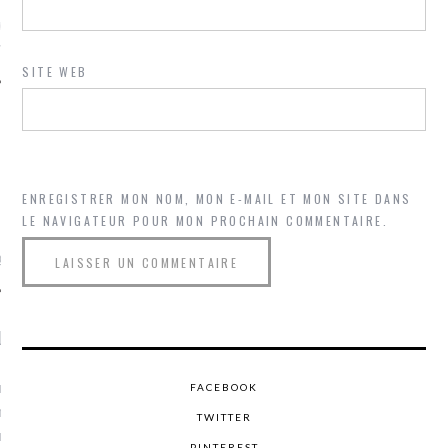
ue sur
la-femme-qui-
fr
SITE WEB
TROUVEZ MOI SUR
ENREGISTRER MON NOM, MON E-MAIL ET MON SITE DANS
TWITTER
LE NAVIGATEUR POUR MON PROCHAIN COMMENTAIRE.
de @Isa_Monrozier
LITTLE ARCACHON
, je t'aime, my little bassin
FACEBOOK
on".
TWITTER
u m'aimes comment ? "
PINTEREST