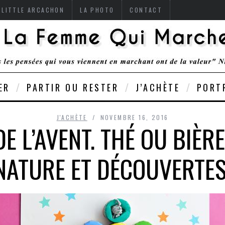
 LITTLE ARCACHON
LA PHOTO
CONTACT
ER
PARTIR OU RESTER
J’ACHÈTE
PORT
J'ACHÈTE
NOVEMBRE 16, 2016
E L’AVENT. THÉ OU BIÈ
NATURE ET DÉCOUVERTES