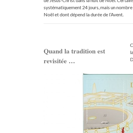
de Jésus-Christ dans la nuit de Noël. Certains,
systématiquement 24 jours, mais un nombre de
Noël et dont dépend la durée de l’Avent.
C
Quand la tradition est
l
revisitée …
D