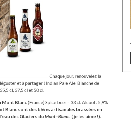
Chaque jour, renouvelez la
déguster et à partager ! Indian Pale Ale, Blanche de
5,5 cl, 37,5 cl et 50 cl.
du Mont Blanc
(France) Spice beer – 33 cl. Alcool : 5,9%
nt Blanc sont des b
ières
artisanales brassées en
l
‘eau des Glaciers du
Mont
–
Blanc
. ( je les aime !).