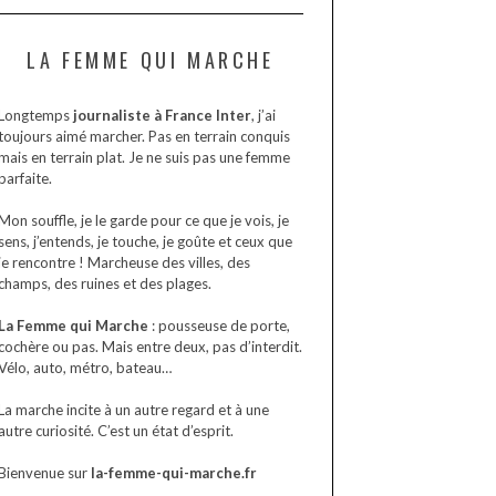
LA FEMME QUI MARCHE
Longtemps
journaliste à France Inter
, j’ai
toujours aimé marcher. Pas en terrain conquis
mais en terrain plat. Je ne suis pas une femme
parfaite.
Mon souffle, je le garde pour ce que je vois, je
sens, j’entends, je touche, je goûte et ceux que
je rencontre ! Marcheuse des villes, des
champs, des ruines et des plages.
La Femme qui Marche
: pousseuse de porte,
cochère ou pas. Mais entre deux, pas d’interdit.
Vélo, auto, métro, bateau…
La marche incite à un autre regard et à une
autre curiosité. C’est un état d’esprit.
Bienvenue sur
la-femme-qui-marche.fr