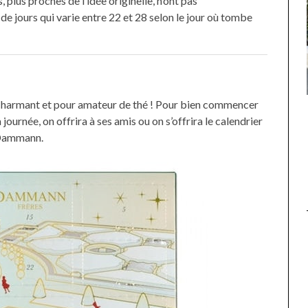
 plus proches de l’idée originelle, n’ont pas
 jours qui varie entre 22 et 28 selon le jour où tombe
harmant et pour amateur de thé ! Pour bien commencer
UNE MOUETTE SUR LA TÊTE
a journée, on offrira à ses amis ou on s’offrira le calendrier
DE LA VIERGE À BIARRITZ.
ammann.