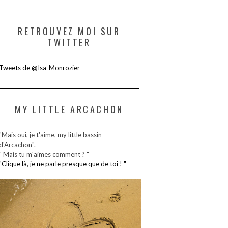
RETROUVEZ MOI SUR
TWITTER
Tweets de @Isa_Monrozier
MY LITTLE ARCACHON
"Mais oui, je t'aime, my little bassin
d'Arcachon".
" Mais tu m'aimes comment ? "
"Clique là, je ne parle presque que de toi ! "