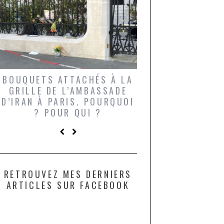
BOUQUETS ATTACHÉS À LA
UN GRONDIN FO
GRILLE DE L’AMBASSADE
CHAMPIGNONS 
D’IRAN À PARIS. POURQUOI
LARDONS DANS 
? POUR QUI ?
DE DAX. ET POU
?
RETROUVEZ MES DERNIERS
ARTICLES SUR FACEBOOK