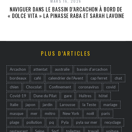
MARS 16, 2026
NAVIGUER DANS LE BASSIN D’ARCACHON À BORD DE
« DOLCE VITA » LA PINASSE RABA ET SARAH LAVOINE
PLUS D’ARTICLES
Arcachon
attentat
australie
bassin d'arcachon
bordeaux
café
calendrier de l'Avent
cap ferret
chat
chien
Chocolat
Confinement
coronavirus
covid
Covid-19
Dune du Pilat
gare
Huîtres
hôtel
Italie
japon
jardin
Larousse
la Teste
mariage
masque
mer
métro
New York
noêl
paris
plage
pollution
pq
Pyla
pyla sur mer
recyclage
restaurant
Seine
Sncf
toilettes
travail
voiture