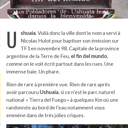
TLE ARCACHON
TO
U
shuaia
. Voilà donc la ville dont le nom a servi à
T
Nicolas Hulot pour baptiser son émission sur
TF1 en novembre 98. Capitale de la province
argentine de la Terre de Feu,
el fin del mundo
,
LA PHOTO
comme on le voit écrit partout dans les rues. Une
immense baie. Un phare.
Rien de rare à première vue. Rien de rare après
avoir parcouru
Ushuaia
, si ce n’est le parc naturel
national » Tierra del Fuego » à quelques Km où une
randonnée au bord de l’eau notamment vous
emmène dans de très jolies criques.
RONDIN FOURRÉ AUX
UNE MOUETTE SUR LA TÊTE
B