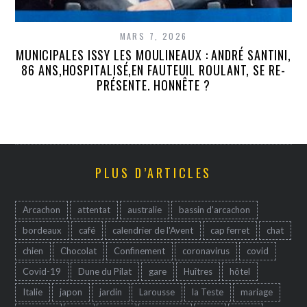
MARS 7, 2026
MUNICIPALES ISSY LES MOULINEAUX : ANDRÉ SANTINI,
86 ANS,HOSPITALISÉ,EN FAUTEUIL ROULANT, SE RE-
PRÉSENTE. HONNÊTE ?
PLUS D’ARTICLES
Arcachon
attentat
australie
bassin d'arcachon
bordeaux
café
calendrier de l'Avent
cap ferret
chat
chien
Chocolat
Confinement
coronavirus
covid
Covid-19
Dune du Pilat
gare
Huîtres
hôtel
Italie
japon
jardin
Larousse
la Teste
mariage