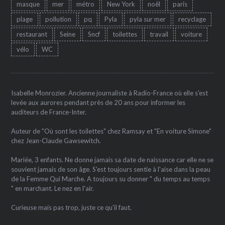
masque
mer
métro
New York
noêl
paris
plage
pollution
pq
Pyla
pyla sur mer
recyclage
restaurant
Seine
Sncf
toilettes
travail
voiture
vélo
WC
Isabelle Monrozier. Ancienne journaliste à Radio-France où elle s'est
levée aux aurores pendant près de 20 ans pour informer les
auditeurs de France-Inter.
Auteur de "Où sont les toilettes" chez Ramsay et "En voiture Simone"
chez Jean-Claude Gawsewitch.
Mariée, 3 enfants. Ne donne jamais sa date de naissance car elle ne se
souvient jamais de son âge. S'est toujours sentie à l'aise dans la peau
de la Femme Qui Marche. A toujours su donner " du temps au temps
" en marchant. Le nez en l'air.
Curieuse mais pas trop, juste ce qu'il faut.