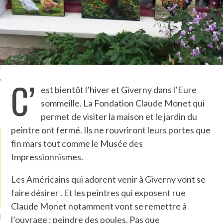
TLE ARCACHON
TO
T
C’
est bientôt l’hiver et Giverny dans l’Eure
sommeille. La Fondation Claude Monet qui
LA PHOTO
permet de visiter la maison et le jardin du
peintre ont fermé. Ils ne rouvriront leurs portes que
fin mars tout comme le Musée des
Impressionnismes.
Les Américains qui adorent venir à Giverny vont se
faire désirer . Et les peintres qui exposent rue
Claude Monet notamment vont se remettre à
ETS ATTACHÉS À LA
UN GRONDIN FOURRÉ AUX
UN
l’ouvrage : peindre des poules. Pas que