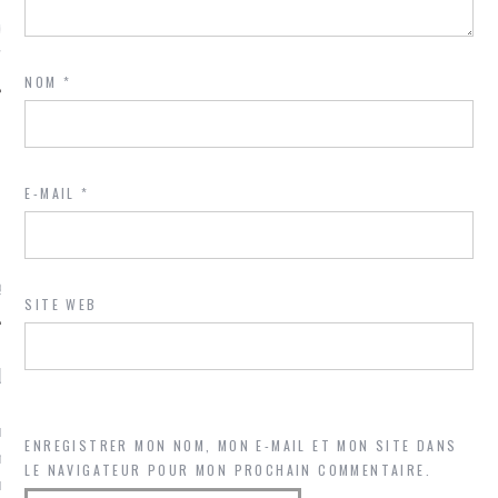
ue sur
la-femme-qui-
fr
NOM
*
E-MAIL
*
TROUVEZ MOI SUR
TWITTER
de @Isa_Monrozier
SITE WEB
LITTLE ARCACHON
, je t'aime, my little bassin
ENREGISTRER MON NOM, MON E-MAIL ET MON SITE DANS
on".
LE NAVIGATEUR POUR MON PROCHAIN COMMENTAIRE.
u m'aimes comment ? "