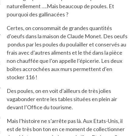
LE DE L’AMBASSADE
CHAMPIGNONS ET AUX
D
naturellement ….Mais beaucoup de poules. Et
N À PARIS. POURQUOI
LARDONS DANS LA HALLE
? POUR QUI ?
DE DAX. ET POURQUOI PAS
pourquoi des gallinacées ?
?
Certes, on consommait de grandes quantités
d’oeufs dans la maison de Claude Monet. Des oeufs
pondus par les poules du poulailler et conservés au
frais avec d’autres aliments et le thé dans la pièce
UVEZ MES DERNIERS
non chauffée que l’on appelle l’épicerie. Les deux
CLES SUR FACEBOOK
boîtes accrochées aux murs permettent d’en
stocker 116 !
Des poules, on en voit d’ailleurs de très jolies
vagabonder entre les tables situées en plein air
FEMME QUI MARCHE
devant l’Office du tourisme.
mps
journaliste à France
Mais l’histoire ne s’arrête pas là. Aux Etats-Unis, il
’ai toujours aimé marcher.
est de très bon ton en ce moment de collectionner
errain conquis mais en