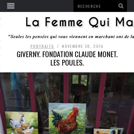
ENTENDU
PORTRAITS
NOVEMBRE 30, 2016
 OU RESTER
GIVERNY. FONDATION CLAUDE MONET.
LES POULES.
TE
ITS
ITATION
L
LE MONROZIER