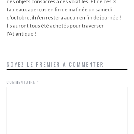
des objets consacrés à ces volatiles. Et de ces 3
plat. Je ne suis pas une
tableaux aperçus en fin de matinée un samedi
arfaite.
d’octobre, il n’en restera aucun en fin de journée !
fle, je le garde pour ce
Ils auront tous été achetés pour traverser
is, je sens, j’entends, je
l’Atlantique !
je goûte et ceux que je
e ! Marcheuse des villes,
ps, des ruines et des
SOYEZ LE PREMIER À COMMENTER
e qui Marche
: pousseuse
COMMENTAIRE
*
, cochère ou pas. Mais
ux, pas d’interdit. Vélo,
étro, bateau…
e incite à un autre regard
 autre curiosité. C’est un
prit.