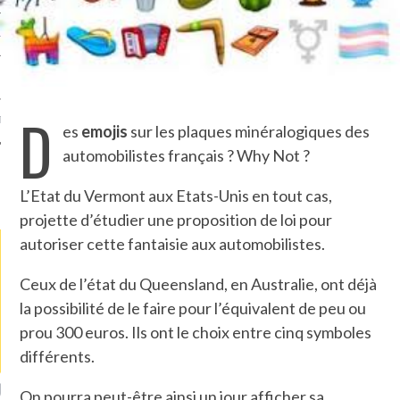
TLE ARCACHON
TO
D
T
es
emojis
sur les plaques minéralogiques des
automobilistes français ? Why Not ?
LA PHOTO
L’Etat du Vermont aux Etats-Unis en tout cas,
projette d’étudier une proposition de loi pour
autoriser cette fantaisie aux automobilistes.
Ceux de l’état du Queensland, en Australie, ont déjà
la possibilité de le faire pour l’équivalent de peu ou
prou 300 euros. Ils ont le choix entre cinq symboles
différents.
ETS ATTACHÉS À LA
UN GRONDIN FOURRÉ AUX
UN
On pourra peut-être ainsi un jour afficher sa