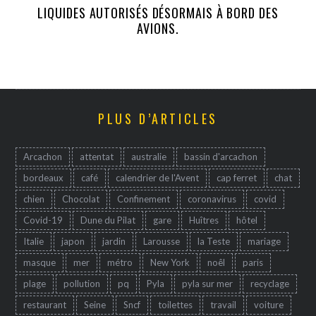
LIQUIDES AUTORISÉS DÉSORMAIS À BORD DES
AVIONS.
PLUS D’ARTICLES
Arcachon
attentat
australie
bassin d'arcachon
bordeaux
café
calendrier de l'Avent
cap ferret
chat
chien
Chocolat
Confinement
coronavirus
covid
Covid-19
Dune du Pilat
gare
Huîtres
hôtel
Italie
japon
jardin
Larousse
la Teste
mariage
masque
mer
métro
New York
noêl
paris
plage
pollution
pq
Pyla
pyla sur mer
recyclage
restaurant
Seine
Sncf
toilettes
travail
voiture