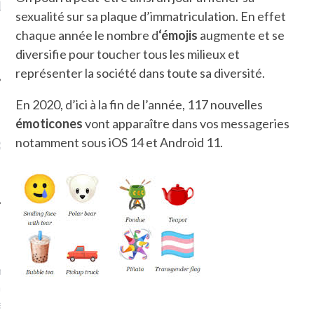
LE DE L’AMBASSADE
CHAMPIGNONS ET AUX
D
sexualité sur sa plaque d’immatriculation. En effet
N À PARIS. POURQUOI
LARDONS DANS LA HALLE
? POUR QUI ?
DE DAX. ET POURQUOI PAS
chaque année le nombre d
‘émojis
augmente et se
?
diversifie pour toucher tous les milieux et
représenter la société dans toute sa diversité.
En 2020, d’ici à la fin de l’année, 117 nouvelles
émoticones
vont apparaître dans vos messageries
UVEZ MES DERNIERS
notamment sous iOS 14 et Android 11.
CLES SUR FACEBOOK
FEMME QUI MARCHE
mps
journaliste à France
’ai toujours aimé marcher.
errain conquis mais en