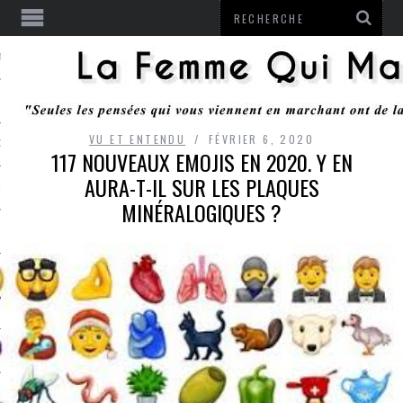
ENTENDU
VU ET ENTENDU
FÉVRIER 6, 2020
 OU RESTER
117 NOUVEAUX EMOJIS EN 2020. Y EN
AURA-T-IL SUR LES PLAQUES
TE
MINÉRALOGIQUES ?
ITS
ITATION
L
LE MONROZIER