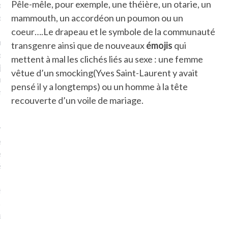
Pêle-mêle, pour exemple, une théière, un otarie, un
plat. Je ne suis pas une
mammouth, un accordéon un poumon ou un
arfaite.
coeur….Le drapeau et le symbole de la communauté
fle, je le garde pour ce
transgenre ainsi que de nouveaux
émojis
qui
is, je sens, j’entends, je
mettent à mal les clichés liés au sexe : une femme
je goûte et ceux que je
vêtue d’un smocking(Yves Saint-Laurent y avait
e ! Marcheuse des villes,
pensé il y a longtemps) ou un homme à la tête
ps, des ruines et des
recouverte d’un voile de mariage.
e qui Marche
: pousseuse
, cochère ou pas. Mais
ux, pas d’interdit. Vélo,
étro, bateau…
e incite à un autre regard
 autre curiosité. C’est un
prit.