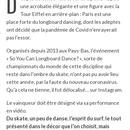
D
LE DE L’AMBASSADE
CHAMPIGNONS ET AUX
D
une acrobatie élégante et une figure avec la
N À PARIS. POURQUOI
LARDONS DANS LA HALLE
? POUR QUI ?
DE DAX. ET POURQUOI PAS
Tour Eiffel en arrière-plan : Paris est une
?
place forte du longboard dancing, dont les adeptes
ont décidé que la pandémie de Covid n’enrayerait
pas l’essor.
Organisés depuis 2013 aux Pays-Bas, l’événement
UVEZ MES DERNIERS
« So You Can Longboard Dance? », sorte de
CLES SUR FACEBOOK
championnats du monde de cette discipline qui
reste dans l’ombre du skate, n’ont pas pu avoir lieu
cette année, par la faute du nouveau coronavirus.
Qu’à cela ne tienne, il fut délocalisé… sur Instagram.
FEMME QUI MARCHE
Le vainqueur doit être désigné via sa performance
en vidéo.
mps
journaliste à France
Du skate, un peu de danse, l’esprit du surf, le tout
’ai toujours aimé marcher.
errain conquis mais en
présenté dans le décor que l’on choisit, mais