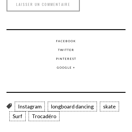
FACEBOOK
TWITTER
PINTEREST
GOOGLE +
Instagram
longboard dancing
skate
Surf
Trocadéro