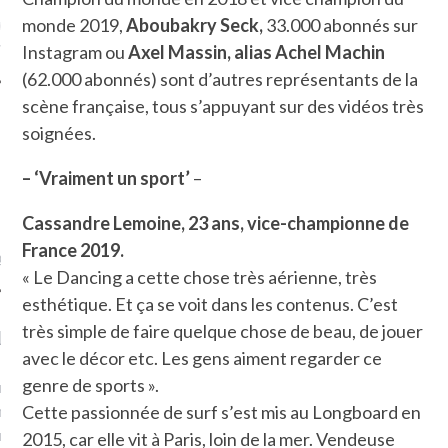
ue sur
la-femme-qui-
monde 2019,
Aboubakry Seck,
33.000 abonnés sur
fr
Instagram ou
Axel Massin, alias Achel Machin
(62.000 abonnés) sont d’autres représentants de la
scène française, tous s’appuyant sur des vidéos très
soignées.
– ‘Vraiment un sport’
–
TROUVEZ MOI SUR
TWITTER
Cassandre Lemoine, 23 ans, vice-championne de
France 2019.
de @Isa_Monrozier
« Le Dancing a cette chose très aérienne, très
esthétique. Et ça se voit dans les contenus. C’est
très simple de faire quelque chose de beau, de jouer
LITTLE ARCACHON
avec le décor etc. Les gens aiment regarder ce
genre de sports ».
, je t'aime, my little bassin
on".
Cette passionnée de surf s’est mis au Longboard en
u m'aimes comment ? "
2015, car elle vit à Paris, loin de la mer. Vendeuse