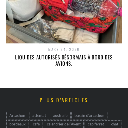
MARS 24, 2026
LIQUIDES AUTORISÉS DÉSORMAIS À BORD DES
AVIONS.
PLUS D’ARTICLES
Arcachon
attentat
australie
bassin d'arcachon
bordeaux
café
calendrier de l'Avent
cap ferret
chat