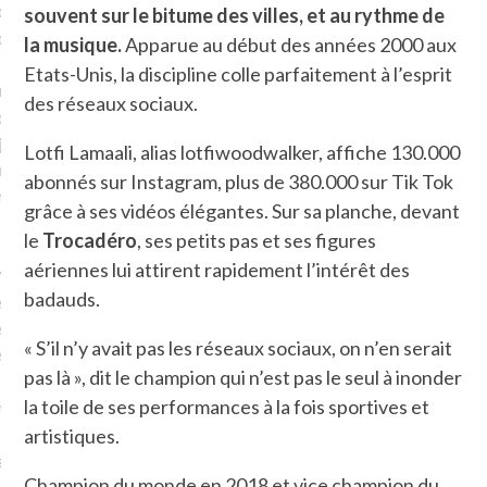
plat. Je ne suis pas une
souvent sur le bitume des villes, et au rythme de
arfaite.
la musique.
Apparue au début des années 2000 aux
Etats-Unis, la discipline colle parfaitement à l’esprit
fle, je le garde pour ce
des réseaux sociaux.
is, je sens, j’entends, je
je goûte et ceux que je
Lotfi Lamaali, alias lotfiwoodwalker, affiche 130.000
e ! Marcheuse des villes,
abonnés sur Instagram, plus de 380.000 sur Tik Tok
ps, des ruines et des
grâce à ses vidéos élégantes. Sur sa planche, devant
le
Trocadéro
, ses petits pas et ses figures
aériennes lui attirent rapidement l’intérêt des
e qui Marche
: pousseuse
badauds.
, cochère ou pas. Mais
ux, pas d’interdit. Vélo,
« S’il n’y avait pas les réseaux sociaux, on n’en serait
étro, bateau…
pas là », dit le champion qui n’est pas le seul à inonder
la toile de ses performances à la fois sportives et
e incite à un autre regard
 autre curiosité. C’est un
artistiques.
prit.
Champion du monde en 2018 et vice champion du