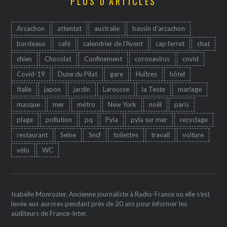
PLUS D’ARTICLES
Arcachon
attentat
australie
bassin d'arcachon
bordeaux
café
calendrier de l'Avent
cap ferret
chat
chien
Chocolat
Confinement
coronavirus
covid
Covid-19
Dune du Pilat
gare
Huîtres
hôtel
Italie
japon
jardin
Larousse
la Teste
mariage
masque
mer
métro
New York
noêl
paris
plage
pollution
pq
Pyla
pyla sur mer
recyclage
restaurant
Seine
Sncf
toilettes
travail
voiture
vélo
WC
Isabelle Monrozier. Ancienne journaliste à Radio-France où elle s'est
levée aux aurores pendant près de 20 ans pour informer les
auditeurs de France-Inter.